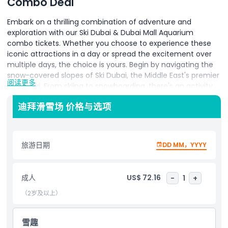
Combo Deal
Embark on a thrilling combination of adventure and
exploration with our Ski Dubai & Dubai Mall Aquarium
combo tickets. Whether you choose to experience these
iconic attractions in a day or spread the excitement over
multiple days, the choice is yours. Begin by navigating the
snow-covered slopes of Ski Dubai, the Middle East's premier
阅读更多
indoor ski. From skiing to snowboarding, there's an activity
for every level. Later, immerse yourself in the captivating
迪拜滑雪场 价格与选项
underwater world of the Dubai Mall Aquarium, featuring a
vast array of marine life. Our combo tickets provide the
flexibility to enjoy these experiences at your own pace,
ensuring an unforgettable time in Dubai.
旅游日期
DD MM，YYYY
Ticket & Admission Guidelines:
The tickets have a minimum validity from 14 days to
成人
US$ 72.16
-
1
+
90 days, allowing for single-use on different days.
（2岁及以上）
The exact validity date will be indicated on the
ticket.
You can use the tickets either on the same day or
雪趣
on different days for each park.