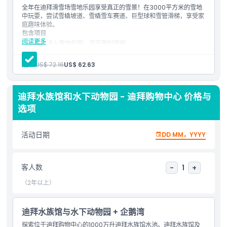
全年在迪拜滑雪场雪地乐园享受真正的雪景！在3000平方米的雪地
Take a look below to see what's included in the Ski
中玩耍，尝试雪橇坡道、雪橇雪车赛道、巨型球和雪管滑梯，享受家
Dubai & Dubai Mall Aquarium.
庭趣味体验。
Receive your ticket via email and instant WhatsApp
包含项目
delivery. Display the mobile ticket at the entrance—
阅读更多
单次进入雪地乐园，可无限时停留。
no printout needed. Bring a valid ID; students, show
可参与雪地乐园活动，包括冰洞体验。
无限次乘坐雪橇雪车、巨型球、碰碰车和雪管滑道。
your Student IDs.
成人:
US$ 72.16
US$ 62.63
一次缆车乘坐。
一次过山车体验。
包含项
提供冬季装备：夹克、裤子、一次性袜子、雪地靴以及免费抓绒
迪拜水族馆和水下动物园 - 迪拜购物中心 价格与
手套。
13岁以下儿童必须佩戴头盔。
选项
儿童成人政策
活动日期
DD MM，YYYY
需要了解的事项
客人数
-
1
+
位置
（2年以上）
取消政策
迪拜水族馆与水下动物园 + 企鹅湾
探索位于迪拜购物中心的1000万升迪拜水族馆水池。迪拜水族馆及