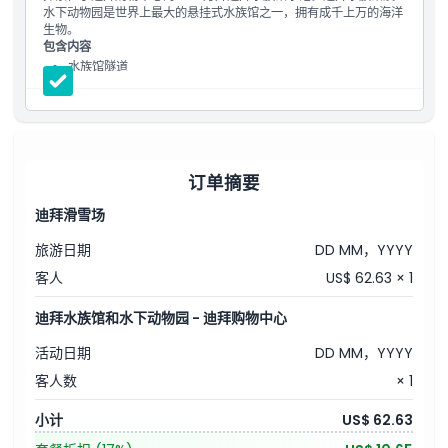
水下动物园是世界上最大的悬挂式水族馆之一，拥有成千上万的海洋
生物。
包含内容
水族馆隧道
水下动物园
水下观景台
企鹅湾
订单摘要
迪拜滑雪场
旅游日期
DD MM，YYYY
客人
US$ 62.63 × 1
迪拜水族馆和水下动物园 - 迪拜购物中心
活动日期
DD MM，YYYY
客人数
× 1
小计
US$ 62.63