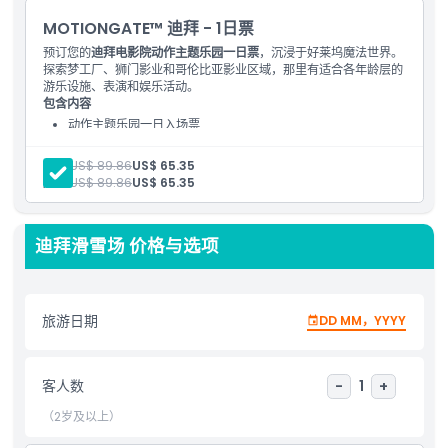
Enjoy exhilarating rides, live entertainment, and immersive
MOTIONGATE™ 迪拜 - 1日票
attractions that bring the magic of the movies to life.
预订您的
迪拜电影院动作主题乐园一日票
，沉浸于好莱坞魔法世界。
Whether it’s battling zombies in a post-apocalyptic world or
探索梦工厂、狮门影业和哥伦比亚影业区域，那里有适合各年龄层的
joining the Smurfs in their village, Motiongate Dubai offers
游乐设施、表演和娱乐活动。
endless fun for visitors of all ages.
包含内容
动作主题乐园一日入场票
Booking your SKI Dubai + Motiongate Combo Deal is easy.
可畅游动作主题乐园全天
Simply visit our website, select your preferred dates, and
成人:
US$ 89.86
US$ 65.35
secure your tickets. Don’t miss out on this incredible
儿童:
US$ 89.86
US$ 65.35
opportunity to explore two of Dubai’s top attractions!
Whether you’re a snow sports enthusiast, a movie lover, or
迪拜滑雪场 价格与选项
looking for a fun family outing, the SKI Dubai + Motiongate
Combo Deal has something for everyone. Book now and
embark on an unforgettable adventure in Dubai!
旅游日期
DD MM，YYYY
亮点
客人数
-
1
+
（2岁及以上）
包含项