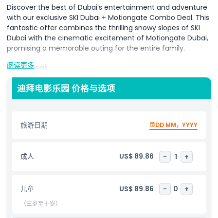
Discover the best of Dubai’s entertainment and adventure
with our exclusive SKI Dubai + Motiongate Combo Deal. This
fantastic offer combines the thrilling snowy slopes of SKI
Dubai with the cinematic excitement of Motiongate Dubai,
promising a memorable outing for the entire family.
阅读更多
SKI Dubai
Escape to a winter wonderland at SKI Dubai, the Middle
迪拜电影乐园 价格与选项
East's first indoor ski resort, located in the Mall of the
Emirates. Enjoy a variety of snow-filled activities, from skiing
and snowboarding to tobogganing and snowball fights.
Meet the adorable penguins, explore the snow cavern, or
旅游日期
DD MM，YYYY
take a ride on the chairlift for stunning views of the snowy
landscape. SKI Dubai offers a unique winter experience in
the heart of the desert.
成人
US$ 89.86
-
1
+
Motiongate Dubai
Step into the world of movies at Motiongate Dubai, the
儿童
US$ 89.86
-
0
+
largest Hollywood-inspired theme park in the region. Explore
（三岁至十岁）
themed zones featuring your favorite characters from
DreamWorks Animation, Columbia Pictures, and Lionsgate.