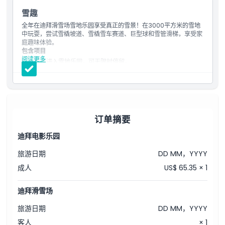
雪趣
儿童成人政策
全年在迪拜滑雪场雪地乐园享受真正的雪景！在3000平方米的雪地
中玩耍，尝试雪橇坡道、雪橇雪车赛道、巨型球和雪管滑梯，享受家
庭趣味体验。
需要了解的事项
包含项目
阅读更多
单次进入雪地乐园，可无限时停留。
可参与雪地乐园活动，包括冰洞体验。
位置
无限次乘坐雪橇雪车、巨型球、碰碰车和雪管滑道。
一次缆车乘坐。
一次过山车体验。
取消政策
提供冬季装备：夹克、裤子、一次性袜子、雪地靴以及免费抓绒
手套。
订单摘要
13岁以下儿童必须佩戴头盔。
迪拜电影乐园
旅游日期
DD MM，YYYY
成人
US$ 65.35 × 1
迪拜滑雪场
旅游日期
DD MM，YYYY
客人
× 1