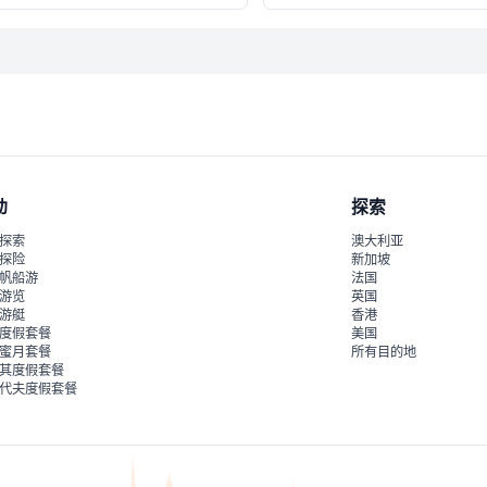
动
探索
探索
澳大利亚
探险
新加坡
帆船游
法国
游览
英国
游艇
香港
度假套餐
美国
蜜月套餐
所有目的地
其度假套餐
代夫度假套餐