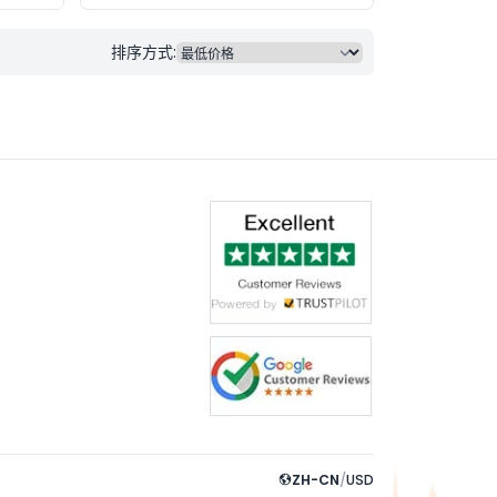
排序方式:
ZH-CN
/
USD