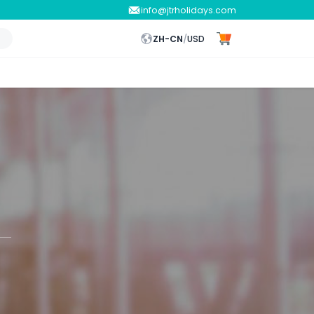
info@jtrholidays.com
ZH-CN
/
USD