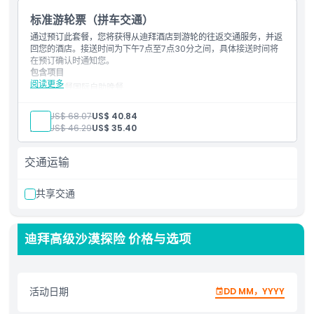
标准游轮票（拼车交通）
通过预订此套餐，您将获得从迪拜酒店到游轮的往返交通服务，并返
回您的酒店。接送时间为下午7点至7点30分之间，具体接送时间将
在预订确认时通知您。
包含项目
阅读更多
全套餐国际自助晚餐
软饮料和矿泉水
现场表演（歌手或舞者）
成人:
US$ 68.07
US$ 40.84
塔努拉舞
儿童:
US$ 46.29
US$ 35.40
灯光秀
在迪拜市内酒店接送服务（若选择共享或私人接送选项）
下层甲板：
交通运输
带空调座位的下层甲板
上层甲板：
共享交通
露天座位的上层甲板
迪拜高级沙漠探险 价格与选项
活动日期
DD MM，YYYY