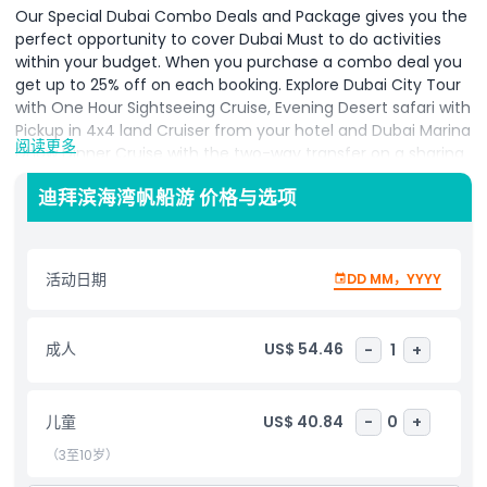
Our Special Dubai Combo Deals and Package gives you the
perfect opportunity to cover Dubai Must to do activities
within your budget. When you purchase a combo deal you
get up to 25% off on each booking. Explore Dubai City Tour
with One Hour Sightseeing Cruise, Evening Desert safari with
Pickup in 4x4 land Cruiser from your hotel and Dubai Marina
阅读更多
Dhow Dinner Cruise with the two-way transfer on a sharing
basis.
迪拜滨海湾帆船游 价格与选项
包含项
活动日期
DD MM，YYYY
需要了解的事项
成人
US$ 54.46
-
1
+
取消政策
儿童
US$ 40.84
-
0
+
（3至10岁）