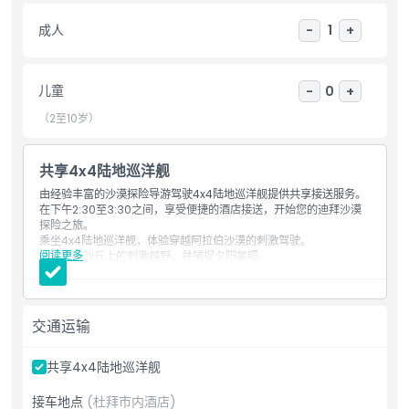
成人
-
1
+
儿童
-
0
+
（2至10岁）
共享4x4陆地巡洋舰
由经验丰富的沙漠探险导游驾驶4x4陆地巡洋舰提供共享接送服务。
在下午2:30至3:30之间，享受便捷的酒店接送，开始您的迪拜沙漠
探险之旅。
乘坐4x4陆地巡洋舰，体验穿越阿拉伯沙漠的刺激驾驶。
阅读更多
体验红色沙丘上的刺激越野，并捕捉夕阳美照。
抵达我们的迪拜沙漠探险营地，尝试传统活动：
享受海娜纹身、骑骆驼和穿阿拉伯服饰。
享用含素食和非素食选项的烧烤自助晚餐。
无限供应水、茶、咖啡和软饮料。
交通运输
观看现场表演，包括：纺纱舞、肚皮舞和火舞表演。
营地设有方便的洗手间设施。
可根据要求体验滑沙板，乐趣更多。
共享4x4陆地巡洋舰
在这次迪拜沙漠探险中创造难忘的回忆！
接车地点
(杜拜市内酒店)