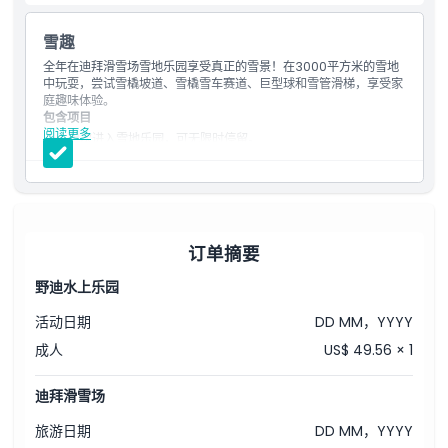
雪趣
全年在迪拜滑雪场雪地乐园享受真正的雪景！在3000平方米的雪地
中玩耍，尝试雪橇坡道、雪橇雪车赛道、巨型球和雪管滑梯，享受家
庭趣味体验。
包含项目
阅读更多
单次进入雪地乐园，可无限时停留。
可参与雪地乐园活动，包括冰洞体验。
无限次乘坐雪橇雪车、巨型球、碰碰车和雪管滑道。
一次缆车乘坐。
一次过山车体验。
提供冬季装备：夹克、裤子、一次性袜子、雪地靴以及免费抓绒
手套。
订单摘要
13岁以下儿童必须佩戴头盔。
野迪水上乐园
活动日期
DD MM，YYYY
成人
US$ 49.56 × 1
迪拜滑雪场
旅游日期
DD MM，YYYY