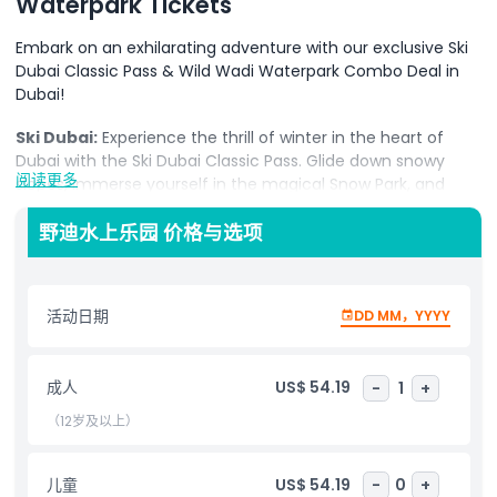
Waterpark Tickets
Embark on an exhilarating adventure with our exclusive Ski
Dubai Classic Pass & Wild Wadi Waterpark Combo Deal in
Dubai!
Ski Dubai:
Experience the thrill of winter in the heart of
Dubai with the Ski Dubai Classic Pass. Glide down snowy
阅读更多
slopes, immerse yourself in the magical Snow Park, and
enjoy breathtaking views from the chairlift. Whether you're
a seasoned skier or a first-timer, Ski Dubai offers an
野迪水上乐园 价格与选项
unforgettable winter wonderland experience for everyone.
Wild Wadi Waterpark:
Splash into the ultimate aquatic
活动日期
DD MM，YYYY
adventure at Wild Wadi Waterpark. Experience thrilling
water slides, wave pools, and a lazy river amidst the
stunning backdrop of Burj Al Arab. Wild Wadi promises a day
成人
US$ 54.19
-
1
+
of water-filled fun and excitement for visitors of all ages.
（12岁及以上）
Book your Combo Deal now and save on the Ski Dubai
Classic Pass & Wild Wadi Waterpark Tickets, filled with chilly
and watery adventures in Dubai. Don't miss the chance to
儿童
US$ 54.19
-
0
+