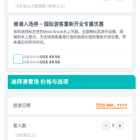
make lasting memories at two of the city's premier
（3岁及以上或身高1.1米及以上）
attractions.
普通入场券 - 国际游客重新开业专属优惠
亮点
体验迪拜标志性的Wild Wadi水上乐园，全面畅玩其游乐设施、滑
梯和水上景点。为全球游客量身打造的极具价值的重新开放优惠，带
来难忘的欢乐时光。
包含项
成人:
US$ 54.19
US$ 49.56
儿童:
US$ 54.19
US$ 49.56
儿童成人政策
迪拜滑雪场 价格与选项
营业时间
需要了解的事项
旅游日期
DD MM，YYYY
位置
客人数
-
1
+
（2岁及以上）
取消政策