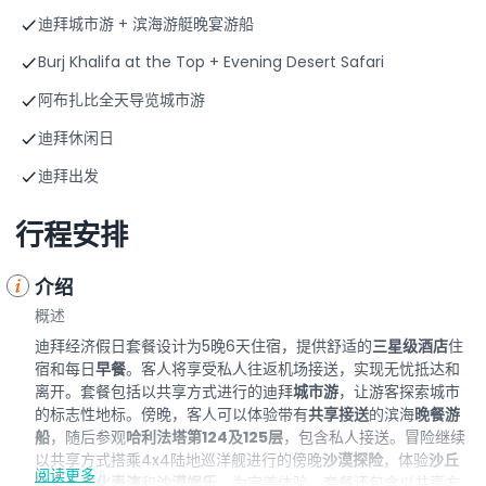
迪拜城市游 + 滨海游艇晚宴游船
Burj Khalifa at the Top + Evening Desert Safari
阿布扎比全天导览城市游
迪拜休闲日
迪拜出发
行程安排
介绍
概述
迪拜经济假日套餐设计为5晚6天住宿，提供舒适的
三星级酒店
住
宿和每日
早餐
。客人将享受私人往返机场接送，实现无忧抵达和
离开。套餐包括以共享方式进行的迪拜
城市游
，让游客探索城市
的标志性地标。傍晚，客人可以体验带有
共享接送
的滨海
晚餐游
船
，随后参观
哈利法塔第124及125层
，包含私人接送。冒险继续
以共享方式搭乘4x4陆地巡洋舰进行的傍晚
沙漠探险
，体验
沙丘
阅读更多
冲浪
、
文化表演
和
沙漠娱乐
。为完善体验，套餐还包含以共享方