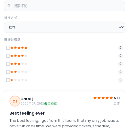
排序方式
按评分筛选
2
0
0
0
0
5.0
Carol j.
CJ
总体
2026年3月26日
已验证
Best feeling ever
The best feeling, I got from this tour is that my only job was to
have fun at all time. We were provided tickets, schedule,