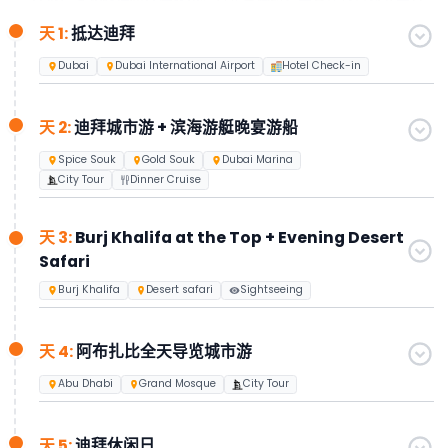
式进行的全天阿布扎比城市游，让客人有机会参观著名景点，沉
天 1:
抵达迪拜
浸于阿联酋丰富的文化中。
Dubai
Dubai International Airport
Hotel Check-in
天 2:
迪拜城市游 + 滨海游艇晚宴游船
Spice Souk
Gold Souk
Dubai Marina
City Tour
Dinner Cruise
天 3:
Burj Khalifa at the Top + Evening Desert
Safari
Burj Khalifa
Desert safari
Sightseeing
天 4:
阿布扎比全天导览城市游
Abu Dhabi
Grand Mosque
City Tour
天 5:
迪拜休闲日