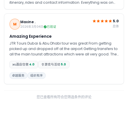
itinerary, rides and contact information. Everything was on
time. Everything was transparent and I loved the patience
they showed answering all my questions. The tour guides
and the drivers were polite and always happy to share
5.0
Maxine .
curious and fuт information about the country and cities.
M
总体
2026年3月04日
已验证
Recommend each and every place we visited Burj Kalifa,
desert, Abu Dabi, and the night cruise in Dubai.
Amazing Experience
JTR Tours Dubai & Abu Dhabi tour was great From getting
picked up and dropped off at the airport Getting transfers to
all the main tourist attractions which were all very good. They
kept us well informed with pick ups times and responded to
酒店住宿
4.0
游览与活动
5.0
things really fast. The hotel choices were also good. We
really enjoyed our stay and would recommend them to our
friends back home
卓越服务
组织有序
您已查看所有符合您筛选条件的评论