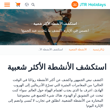
le Search Opener Icon
استكشف الأنشطة الأكثر شعبية
انغمس في الإثارة: اكتشف ما يتحدث عنه الجميع!
الرئيسية
الأنشطة الشعبية
استكشف الأنشطة الأكثر شعبية
استكشف الأنشطة الأكثر شعبية
اكتشف نبض الجمهور واكشف عن أكثر الأنشطة رواجًا في الوقت
الحالي! من المغامرات المثيرة التي تسرّع الأدرينالين إلى الهروب
الهادئ، اعرف ما الذي يجذب اهتمام الهواة حول العالم. سواء كنت
تبحث عن التشويق أو الهدوء، هناك شيء للجميع في مجموعتنا
المختارة من الأنشطة الشعبية. انطلق في تجارب لا تُنسى وانضم إلى
الإثارة اليوم!