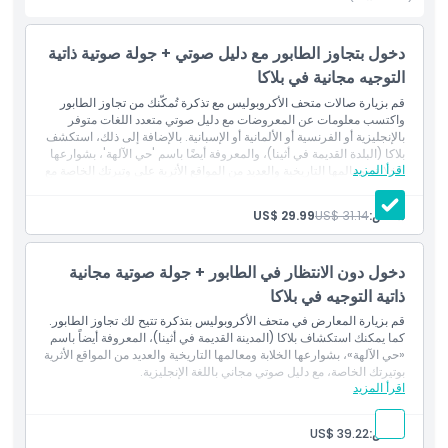
أبرز المعالم
دخول بتجاوز الطابور مع دليل صوتي + جولة صوتية ذاتية
التوجيه مجانية في بلاكا
المتضمنات
قم بزيارة صالات متحف الأكروبوليس مع تذكرة تُمكّنك من تجاوز الطابور
واكتسب معلومات عن المعروضات مع دليل صوتي متعدد اللغات متوفر
سياسة الأطفال والبالغين
بالإنجليزية أو الفرنسية أو الألمانية أو الإسبانية. بالإضافة إلى ذلك، استكشف
بلاكا (البلدة القديمة في أثينا)، والمعروفة أيضًا باسم 'حي الآلهة'، بشوارعها
اقرأ المزيد
الخلابة ومعالمها التاريخية والعديد من المواقع الأثرية على وتيرتك الخاصة مع
دليل صوتي إنجليزي مجاني.
ما يجب معرفته
شخص:
US$ 31.14
US$ 29.99
الموقع
دخول دون الانتظار في الطابور + جولة صوتية مجانية
ذاتية التوجيه في بلاكا
قم بزيارة المعارض في متحف الأكروبوليس بتذكرة تتيح لك تجاوز الطابور.
كما يمكنك استكشاف بلاكا (المدينة القديمة في أثينا)، المعروفة أيضاً باسم
«حي الآلهة»، بشوارعها الخلابة ومعالمها التاريخية والعديد من المواقع الأثرية
بوتيرتك الخاصة، مع دليل صوتي مجاني باللغة الإنجليزية.
اقرأ المزيد
شخص:
US$ 39.22