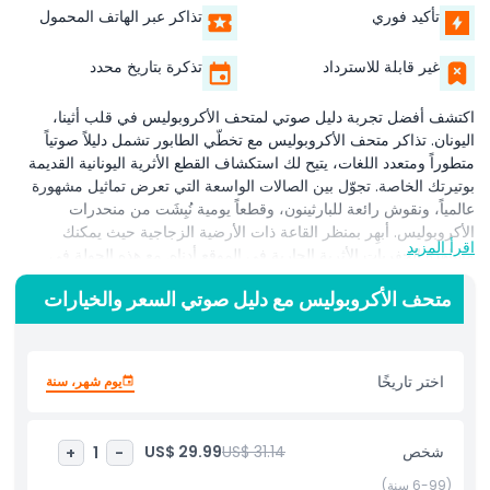
تأكيد فوري
تذاكر عبر الهاتف المحمول
غير قابلة للاسترداد
تذكرة بتاريخ محدد
اكتشف أفضل تجربة دليل صوتي لمتحف الأكروبوليس في قلب أثينا،
اليونان. تذاكر متحف الأكروبوليس مع تخطّي الطابور تشمل دليلاً صوتياً
متطوراً ومتعدد اللغات، يتيح لك استكشاف القطع الأثرية اليونانية القديمة
بوتيرتك الخاصة. تجوّل بين الصالات الواسعة التي تعرض تماثيل مشهورة
عالمياً، ونقوش رائعة للبارثينون، وقطعاً يومية نُبِشَت من منحدرات
الأكروبوليس. أبهِر بمنظر القاعة ذات الأرضية الزجاجية حيث يمكنك
اقرأ المزيد
مشاهدة الحفريات الأثرية الجارية في الموقع أدناه. مع هذه الجولة في
متحف الأكروبوليس، ستحصل على رؤى داخلية حول روائع الرخام
متحف الأكروبوليس مع دليل صوتي السعر والخيارات
الكلاسيكية، وتتعلم عن ميلاد الديمقراطية، وتكتشف القصص الخفية وراء
كل معرض. التقط صوراً مذهلة للبارثينون من مقهى التراس البانورامي
بالمتحف، وهو مكان مثالي لالتقاط صور لأيقونة أثينا. مثالي لهواة التاريخ
والمسافرين الثقافيين والعائلات، تضمن هذه الجولة الصوتية الذاتية لمتحف
اختر تاريخًا
يوم شهر، سنة
أثينا دخولاً سهلاً دون طابور واستكشافاً مرناً. احجز تذاكر متحف
الأكروبوليس اليوم وانغمس في أحد أهم المعالم السياحية في اليونان،
حيث تنبض التراث اليوناني القديم بالحياة مع كل تفصيل مسموع.
شخص
US$ 31.14
US$ 29.99
+
1
-
(6-99 سنة)