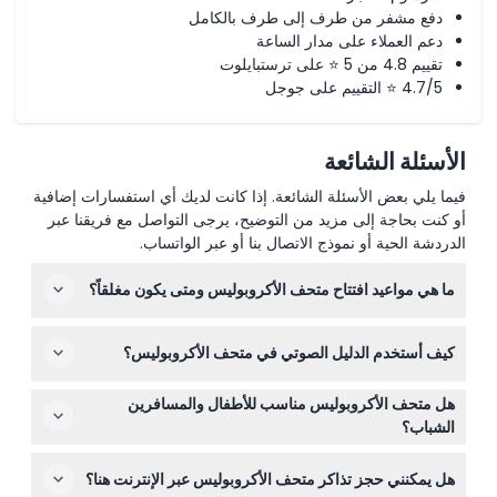
دفع مشفر من طرف إلى طرف بالكامل
دعم العملاء على مدار الساعة
تقييم 4.8 من 5 ⭐ على ترستبايلوت
4.7/5 ⭐ التقييم على جوجل
الأسئلة الشائعة
فيما يلي بعض الأسئلة الشائعة. إذا كانت لديك أي استفسارات إضافية
أو كنت بحاجة إلى مزيد من التوضيح، يرجى التواصل مع فريقنا عبر
الدردشة الحية أو نموذج الاتصال بنا أو عبر الواتساب.
ما هي مواعيد افتتاح متحف الأكروبوليس ومتى يكون مغلقاً؟
المتحف مفتوح من الساعة 9:00 صباحاً مع اختلاف أوقات
كيف أستخدم الدليل الصوتي في متحف الأكروبوليس؟
الإغلاق حسب اليوم والموسم، بما في ذلك ساعات متأخرة أيام
الجمعة. يكون مغلقاً في 1 يناير، الأحد عيد الفصح، 1 مايو، و25
بعد الحجز عبر الإنترنت على هذا الموقع، ستتلقى تعليمات
و26 ديسمبر (قد تتغير هذه المواعيد - يرجى التأكد عند الحجز).
هل متحف الأكروبوليس مناسب للأطفال والمسافرين
لتحميل دليل صوتي متعدد اللغات مجاناً على قسيمتك، مما يتيح
الشباب؟
لك استكشاف المعروضات بالوتيرة التي تناسبك.
الأطفال تحت 6 سنوات ومواطنو الاتحاد الأوروبي تحت 26 سنة
هل يمكنني حجز تذاكر متحف الأكروبوليس عبر الإنترنت هنا؟
يدخلون مجاناً ولكن يجب عليهم فتح تذكرة دخول في الموقع مع