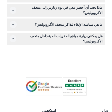
هوية صالحة، مما يجعلها تجربة مناسبة للعائلات.
نعم، يمكنك حجز تذكرة الدخول مع الدليل الصوتي المرفق
ماذا يجب أن أحضر معي في يوم زيارتي إلى متحف
مباشرة عبر الإنترنت لزيارة سلسة وخالية من المتاعب.
الأكروبوليس؟
أحضر هوية صالحة إذا كنت مؤهلاً للدخول المجاني (مثل مواطني
ما هي سياسة الإلغاء لتذاكر متحف الأكروبوليس؟
الاتحاد الأوروبي تحت 26 سنة)، وأحذية مريحة للتجول في
المعارض، وجهازك المحمول للوصول إلى الدليل الصوتي بعد
سياسات الإلغاء قد تختلف، لذا يرجى مراجعة الشروط المحددة
تحميله وفقاً لقسيمة الحجز.
هل يمكنني زيارة مواقع الحفريات الحية داخل متحف
أثناء عملية الحجز عبر الإنترنت هنا للحصول على تفاصيل محدثة.
الأكروبوليس؟
نعم، يحتوي المتحف على معرض للحفريات الأثرية الجارية يمكن
رؤيتها من خلال أرضية زجاجية، وهي مشمولة في زيارتك عند
حجز التذاكر هنا.
حول
استكشف