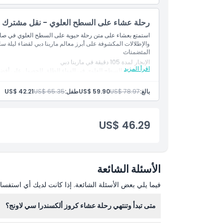
عشاء بوفيه متكامل
مياه، مشروبات غازية، عصائر، شاي وقهوة
رحلة عشاء على السطح العلوي - نقل مشترك
مقبلات وكانابيه مُقدَّمة على الطاولة
خدمة نقل ذهابًا وإيابًا على أساس المشاركة من فنادق دبي.
استمتع بعشاء على متن رحلة حيوية على السطح العلوي في صالة أ
والإطلالات المكشوفة على أبرز معالم مارينا دبي لقضاء ليلة سا
المتضمنات
الإبحار لمدة 105 دقيقة في مارينا دبي
اقرأ المزيد
مقاعد على السطح العلوي في الهواء الطلق للحصول على أفضل 
منسقة دي جي/مغنية على متن القارب
عشاء بوفيه متكامل
بالغ:
US$ 78.97
US$ 59.90
طفل:
US$ 65.35
US$ 42.21
مياه، مشروبات غازية، عصائر، شاي وقهوة
مقبلات وكانابيه تُقدّم على الطاولة
نقل ذهاباً وإياباً على أساس مشاركة من فنادق دبي.
US$ 46.29
الأسئلة الشائعة
فيما يلي بعض الأسئلة الشائعة. إذا كانت لديك أي استفسار
متى تبدأ وتنتهي رحلة عشاء كروز ألكسندرا سي لاونج؟