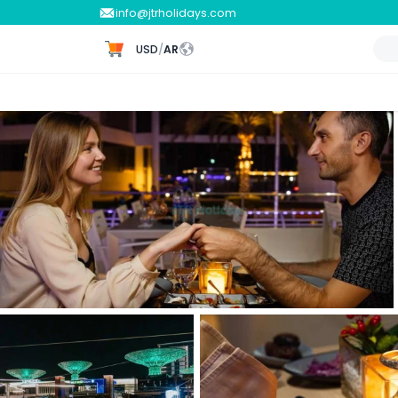
info@jtrholidays.com
USD
/
AR