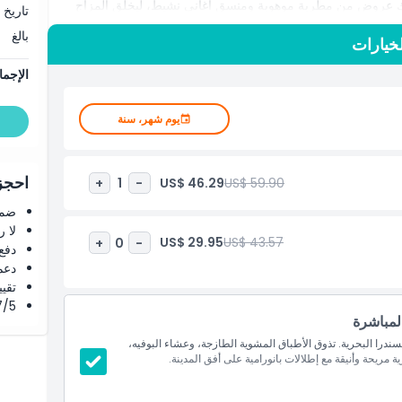
ي ذلك عروض من مطربة موهوبة ومنسق أغاني نشيط، ليخلق المزاج
تاريخ 
ومانسي. سواء كنت تحتفل بمناسبة خاصة أو تستكشف أفضل رحلات
بالغ
لخيارات
لات الراقية، والإطلالات البانورامية، والترفيه العالمي على مياه دبي
الإجما
يوم شهر، سنة
احجز 
US$ 46.29
US$ 59.90
+
1
-
ضما
لا 
US$ 29.95
US$ 43.57
+
0
-
دفع
دعم
تقييم 4.8 من 5 ⭐ ع
4.7/5 ⭐ التق
لمباشرة
را البحرية. تذوق الأطباق المشوية الطازجة، وعشاء البوفيه،
ة مريحة وأنيقة مع إطلالات بانورامية على أفق المدينة.