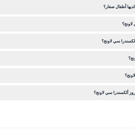
يبدأ الترحيل على متن السفينة الساعة 8:15 مساءً، وتغا
لديها أطفال صغار؟
لاونج؟
 تحديث التوفر في الوقت الحقيقي أثناء عملية الحجز.
ألكسندرا سي لاونج؟
، بالإضافة إلى المقبلات والكانيب المُقدمة على طاولتك، مع ترفيه حي يشمل م
نج؟
اونج؟
اء ملابس ذكية غير رسمية وإحضار سترة خفيفة لأجل سطح السفينة المفتوح لقضا
وز ألكسندرا سي لاونج؟
ً، ولا يتم قبول حجز طاولات معينة.