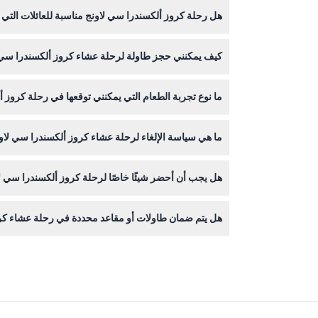
هل رحلة كروز ألكسندرا سي لاونج مناسبة للعائلات التي 
الحجز).
نعم، يمكن للأطفال حتى سن 4 سنوات الانضمام مجانًا، مما يجعلها خيارًا رائعًا للعائلات في مارينا دبي.
كيف يمكنني حجز طاولة لرحلة عشاء كروز ألكسندرا سي 
يمكنك حجز مكانك عبر الإنترنت هنا على هذا الموقع، مع
ما نوع تجربة الطعام التي يمكنني توقعها في رحلة كروز 
استمتع ببوفيه دولي متنوع مع شواء مباشر على السفينة
ما هي سياسة الإلغاء لرحلة عشاء كروز ألكسندرا سي لاو
يمكنك الإلغاء قبل 24 ساعة من المغادرة لاسترداد كامل المبلغ مطروحًا منه رسوم النقل؛ الإلغاءات التي تتم في أقل من 24 ساعة قبل الرحلة أو عدم الحضور غير قابلة للاسترداد.
هل يجب أن أحضر شيئًا خاصًا لرحلة كروز ألكسندرا سي ل
لا يتطلب الأمر إحضار أشياء خاصة، ولكن يُنصح بارتد
هل يتم ضمان طاولات أو مقاعد محددة في رحلة عشاء كر
يتم تخصيص الطاولات على أساس من يأتي أولاً يُخدم أولا