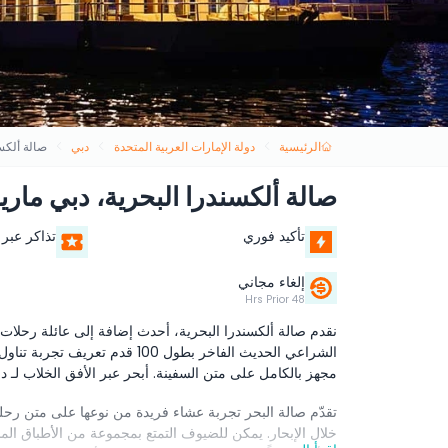
الرئيسية
دولة الإمارات العربية المتحدة
دبي
صالة ألكسن
صالة ألكسندرا البحرية، دبي مارين
تأكيد فوري
تذاكر عبر 
إلغاء مجاني
48 Hrs Prior
الشراعي الحديث الفاخر بطول 100
مجهز بالكامل على متن السفينة. أبحر عبر الأفق الخلاب لـ دب
تقدّم صالة البحر تجربة عشاء فريدة من نوعها على متن ر
خلال الإبحار. يمكن للضيوف التمتع بمجموعة من الأطباق المشو