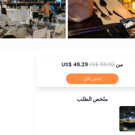
من
US$ 59.90
US$ 46.29
احجز الآن
ملخص الطلب