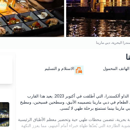
درا البحرية، دبي مارينا
ا
الهاتف المحمول
الاستلام و التسليم
نقدم صالة ألكسندرا البحرية، أحدث إضافة إلى عائلة رحلات الداو ألكسندرا، التي أُطلقت في أكتوبر 2023. يعيد هذا القارب
 قدم تعريف تجربة تناول الطعام في دبي مارينا بتصميمه الأنيق، وسطحين فسيحين، ومطبخ
ي مارينا بينما تستمتع برحلة طهي لا تُنسى.
حلة بحرية، تتضمن محطات طهي حية وتحضير معظم الأطباق الرئيسية
ية الطازجة التي يُعدّها طهاة خبراء أمام أعينهم، مما يعزز النكهة