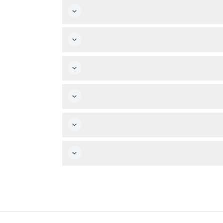
در الرحلة الساعة 9:00 مساءً، وتعود بحلول الساعة 10:45 مساءً، وتستمر حوالي ساعتين ونصف (قد تتغير — يرجى التأكد عند
غنية ودي جي.
ء أمسية مريحة.