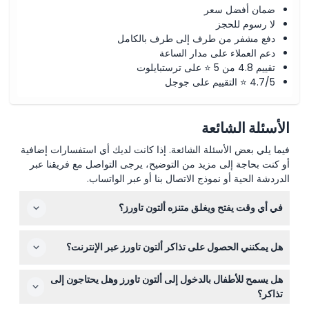
ضمان أفضل سعر
لا رسوم للحجز
دفع مشفر من طرف إلى طرف بالكامل
دعم العملاء على مدار الساعة
تقييم 4.8 من 5 ⭐ على ترستبايلوت
4.7/5 ⭐ التقييم على جوجل
الأسئلة الشائعة
فيما يلي بعض الأسئلة الشائعة. إذا كانت لديك أي استفسارات إضافية
أو كنت بحاجة إلى مزيد من التوضيح، يرجى التواصل مع فريقنا عبر
الدردشة الحية أو نموذج الاتصال بنا أو عبر الواتساب.
في أي وقت يفتح ويغلق متنزه ألتون تاورز؟
عادة ما يفتح متنزه ألتون تاورز الترفيهي أبوابه في الساعة 10:00
هل يمكنني الحصول على تذاكر ألتون تاورز عبر الإنترنت؟
صباحًا، مع اختلاف أوقات الإغلاق بين 4:00 مساءً و9:00 مساءً
حسب الموسم والفعاليات الخاصة. وعادةً ما يكون الحديقة
نعم، يمكنك بسهولة حجز تذاكر ألتون تاورز الخاصة بك عبر
المائية مفتوحة من 10:00 صباحًا حتى 5:00 مساءً، ولعب
هل يسمح للأطفال بالدخول إلى ألتون تاورز وهل يحتاجون إلى
الإنترنت من خلال هذا الموقع. هذا يتيح لك تأمين دخولك مسبقًا
الجولف الاستثنائي من 9:00 صباحًا حتى 9:00 مساءً (قد تتغير
تذاكر؟
وأحيانًا الحصول على عروض خاصة.
المواعيد — يرجى التأكد عند الحجز).