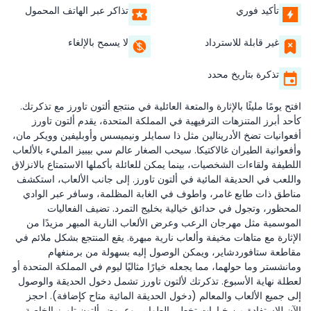
تأكيد فوري
تذاكر عبر الهاتف المحمول
غير قابلة للاسترداد
لا يسمح بالإلغاء
تذكرة بتاريخ محدد
افتح يومًا مليئًا بالإثارة والمتعة العائلية في منتجع ألتون تاورز مع تذكرتك.
كأحد أبرز المتنزهات الترفيهية في المملكة المتحدة، يقدم ألتون تاورز
أفعوانيات تضخ الأدرينالين مثل ذا سمايلر ونيميسس وأوبليفين وويكر مان،
وأفعوانية الطيران غالاكتيكا. سيحب الصغار عالم سي بيبيز المليء بالألعاب
اللطيفة ولقاءات الشخصيات، بينما يمكن للعائلة بأكملها الاستمتاع بالانزلاق
واللعب في الحديقة المائية في ألتون تاورز. إلى جانب الألعاب، استكشف
مناطق ذات طابع غامر، واطوف في الغابة المظلمة، وسافر عبر الوادي
المحظور، وتجول في حدائق خيالية بخليج التمرد. تضيف الفعاليات
الموسمية مثل مهرجان الرعب وعرض الألعاب النارية المبهر مزيدًا من
الإثارة مع متاهات مخيفة وألعاب نارية مبهرة. يقع المنتجع بشكل ملائم في
مقاطعة ستافوردشاير، ويمكن الوصول إليه بسهولة من برمنغهام
ومانشستر وما حولهما، مما يجعله خيارًا مثاليًا ليوم في المملكة المتحدة أو
لعطلة نهاية الأسبوع. تذكرتك لألتون تاورز تشمل دخول الحديقة والوصول
إلى جميع الألعاب والمعالم (دخول الحديقة المائية متاح كإضافة). احجز
الآن للاستفادة من خيارات تخطي الطوابير وعروض ألتون تاورز الخاصة،