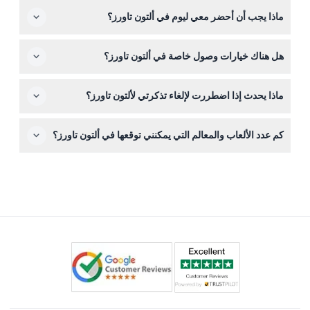
يتم دخول الأطفال الذين يقل طولهم عن 90 سم مجانًا، ولكن
ماذا يجب أن أحضر معي ليوم في ألتون تاورز؟
يجب أن يكون الأطفال دون 12 عامًا برفقة بالغ يدفع التذكرة
وعمره 18 سنة أو أكثر. يمكن جمع تذاكر الأطفال من الموقع أو
من الجيد إحضار ملابس مريحة وأحذية متينة، وواقي شمسي،
شراؤها عبر الإنترنت.
هل هناك خيارات وصول خاصة في ألتون تاورز؟
وزجاجة ماء قابلة لإعادة التعبئة. لا تنس تذكرتك المطبوعة أو
الإلكترونية للدخول، وتحقق من حالة الطقس لتناسب لباسك.
نعم، يقدم ألتون تاورز حجوزات بطاقة وصول للألعاب للضيوف
ماذا يحدث إذا اضطررت لإلغاء تذكرتي لألتون تاورز؟
ذوي الإعاقات الجسدية أو الصعوبات التعلمية/العاطفية. يمكنك
ترتيب ذلك مسبقًا من خلال القنوات الرسمية.
قد تختلف سياسات الإلغاء، لذلك من الأفضل التحقق من
كم عدد الألعاب والمعالم التي يمكنني توقعها في ألتون تاورز؟
الشروط عند الحجز عبر الإنترنت هنا. العديد من التذاكر غير قابلة
للاسترداد ولكن قد تسمح بعض الخيارات بالتغيير أو الاسترداد —
يضم المنتزه أكثر من 40 لعبة ومعلمًا، بما في ذلك الأفعوانيات
ستكون التفاصيل واضحة عند الحجز.
الشهيرة عالميًا مثل ذا سمايلر، ويكر مان، ونيميسيس، بالإضافة
إلى المناطق ذات المواضيع مثل وادي المحظورات والغابة
المظلمة.