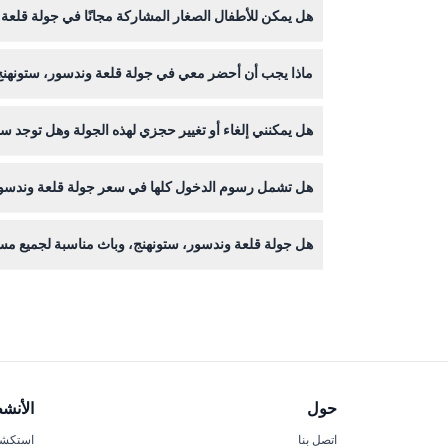
هل يمكن للأطفال الصغار المشاركة مجانًا في جولة قلعة
يمكن للأطفال الذين تبلغ أعمارهم سنتين أو أقل المشارك
ماذا يجب أن أحضر معي في جولة قلعة وندسور، ستونهنج
يجب إحضار أحذية مريحة للمشي للاستكشاف، وكاميرا ل
هل يمكنني إلغاء أو تغيير حجزي لهذه الجولة وهل توجد س
يمكنك الإلغاء قبل 48 ساعة على الأقل من تاريخ السفر، لكن ستطبق رسوم التحويل؛ أي إلغاءات خارج هذه الفترة غير قابلة للاسترداد تمامًا وقد يتم فرض رسوم إضافية.
هل تشمل رسوم الدخول كلها في سعر جولة قلعة وندسور
نعم، يشمل سعر الجولة رسوم الدخول إلى قلعة وندسور
هل جولة قلعة وندسور، ستونهنج، وباث مناسبة لجميع مست
تشمل الجولة مشيًا ووقوفًا معتدلين عند زيارة المواق
حول
الأنش
اتصل بنا
استكشف