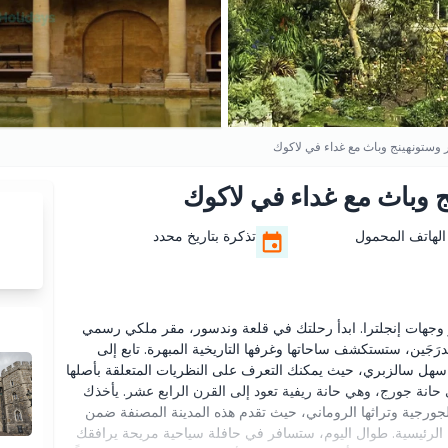
 وستونهينج وباث مع غداء في لاكوك
 وباث مع غداء في لاكوك
الهاتف المحمول
تذكرة بتاريخ محدد
وجهات إنجلترا. ابدأ رحلتك في قلعة وندسور، مقر ملكي رسمي
رَجَين، ستستكشف ساحاتها وغرفها التاريخية المبهرة. تابع إلى
ى سهل سالزبري، حيث يمكنك التعرف على النظريات المتعلقة بأصلها
حانة جورج، وهي حانة ريفية تعود إلى القرن الرابع عشر. يأخذك
الجورجية وتراثها الروماني، حيث تقدم هذه المدينة المصنفة ضمن
ا الرئيسية. طوال اليوم، ستسافر في حافلة سياحية مريحة يرافقك