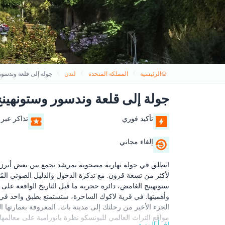
الرئيسية
المملكة المتحدة
لندن
جولة إلى قلعة وندسور
جولة إلى قلعة وندسور وستونهينج
تأكيد فوري
تذاكر عبر 
إلغاء مجاني
انطلق في جولة نهارية مصحوبة بمرشد تجمع بين بعض أبرز 
لأكثر من تسعة قرون. مع تذكرة الدخول والدليل الصوتي المُد
ستونهينج الغامض، دائرة حجرية ما قبل التاريخ الواقعة عل
وأهميتها. في قرية لاكوك الساحرة، ستستمتع بطبق واحد في 
الجزء الأخير من رحلتك إلى مدينة باث، المعروفة بعمارتها 
مواقع التراث العالمي لليونسكو نظرة بانورامية على معالمه
اقرأ المزيد