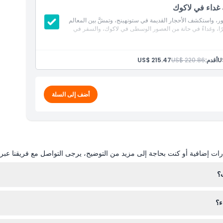
 غداء في لاكوك
سور، واستكشف الأحجار القديمة في ستونهينج، وتمشَّ بين المعالم
بيرًا، وغداءً في حانة من العصور الوسطى في لاكوك، والسفر في
U
أقدم:
US$ 220.86
US$ 215.47
أضف إلى السلة
ات إضافية أو كنت بحاجة إلى مزيد من التوضيح، يرجى التواصل مع فريقنا عبر ال
ث؟
تنطلق الجولة من محط
ء؟
تقليدية من القرن الرابع عشر في قرية لاكوك.