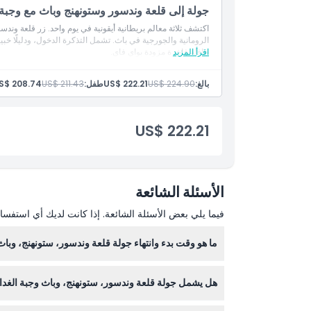
جولة إلى قلعة وندسور وستونهنج وباث مع وجبة
اكتشف ثلاثة معالم بريطانية أيقونية في يوم واحد. زر قلعة وند
الرومانية والجورجية في باث. تشمل التذكرة الدخول، ودليلًا خ
اقرأ المزيد
حافلة فاخرة مزودة بواي فاي.
بالغ:
US$ 224.90
US$ 222.21
طفل:
US$ 211.43
S$ 208.74
US$ 222.21
الأسئلة الشائعة
فيما يلي بعض الأسئلة الشائعة. إذا كانت لديك أي استفسار
ما هو وقت بدء وانتهاء جولة قلعة وندسور، ستونهنج، وبا
هل يشمل جولة قلعة وندسور، ستونهنج، وباث وجبة الغدا
يرجى التأكد عند الحجز).
نعم، تشمل الجولة وجبة غداء تقدم في حانة جورج إن ال