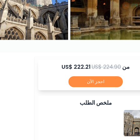
من
US$ 224.90
US$ 222.21
احجز الآن
ملخص الطلب