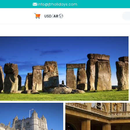
info@jtrholidays.com
USD
/
AR