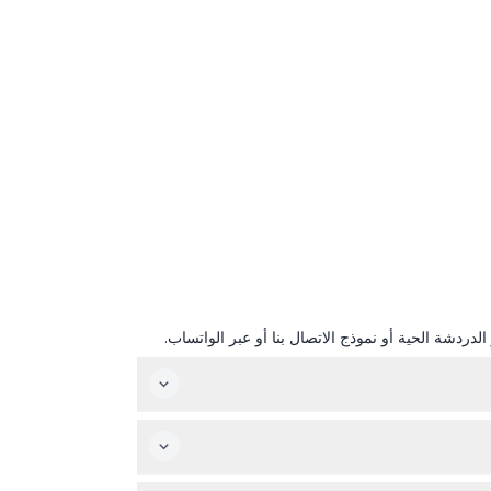
دردشة الحية أو نموذج الاتصال بنا أو عبر الواتساب.
ة فيكتوريا للحافلات الساعة 7:45 صباحًا مع بدء الصعود الساعة 7:30 صباحًا، وتنتهي حوالي الساعة 9:00 مساءً بالقرب من محطة مترو غلوستر رود (قابلة للتغيير —