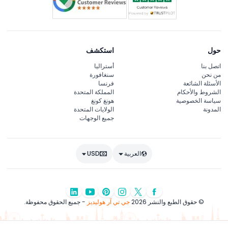
حول
استكشف
اتصل بنا
أستراليا
من نحن
سنغافورة
الأسئلة الشائعة
فرنسا
الشروط والأحكام
المملكة المتحدة
سياسة الخصوصية
هونغ كونغ
المدونة
الولايات المتحدة
جميع الوجهات
العربية
USD
© حقوق الطبع والنشر 2026
جي تي آر هوليديز
- جميع الحقوق محفوظة.