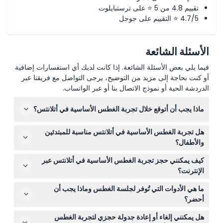
تقييم 4.8 من 5 ⭐ على ترستبايلوت
4.7/5 ⭐ التقييم على جوجل
الأسئلة الشائعة
فيما يلي بعض الأسئلة الشائعة. إذا كانت لديك أي استفسارات إضافية
أو كنت بحاجة إلى مزيد من التوضيح، يرجى التواصل مع فريقنا عبر
الدردشة الحية أو نموذج الاتصال بنا أو عبر الواتساب.
ماذا يجب أن أتوقع خلال تجربة الغطس الأساسية في أتلانتس؟
ستقضي حوالي 15-20 دقيقة في التحضير مع معدات الغطس
هل تجربة الغطس الأساسية في أتلانتس مناسبة للمبتدئين
والبدلة المائية، يليه 20-30 دقيقة من الغطس في بحيرة السفير
والأطفال؟
تحيط بها أكثر من 65000 حيوان بحري. تستمر الجلسة الكاملة
نعم، هذه التجربة مناسبة للعائلات ومناسبة للمشاركين الذين تبلغ
حوالي 35 دقيقة.
كيف يمكنني حجز تجربة الغطس الأساسية في أتلانتس عبر
أعمارهم 6 سنوات فما فوق، بما في ذلك غير السباحين. لا حاجة
الإنترنت؟
لخبرة سابقة في الغطس.
يمكنك التحقق من التوافر وحجز جلستك مباشرةً على هذا
ما هي الأدوات التي تُوفر لجلسة الغطس وماذا يجب أن
الموقع من خلال نظام الحجز الإلكتروني — إنه سريع وآمن.
أحضر؟
سيتم تزويدك ببدلة مائية قصيرة، جاكيت تعويم، قناع، وأنبوب
هل يمكنني إلغاء أو إعادة جدولة حجزي لتجربة الغطس
التنفس. فقط أحضر ملابس السباحة ومنشفة، ولا تنس كاميرتك