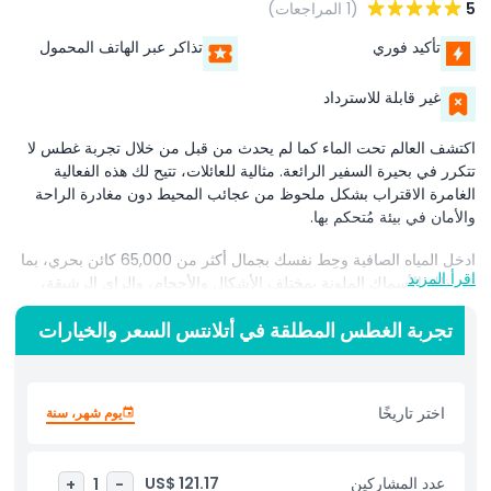
5
(1 المراجعات)
تأكيد فوري
تذاكر عبر الهاتف المحمول
غير قابلة للاسترداد
اكتشف العالم تحت الماء كما لم يحدث من قبل من خلال تجربة غطس لا
تتكرر في بحيرة السفير الرائعة. مثالية للعائلات، تتيح لك هذه الفعالية
الغامرة الاقتراب بشكل ملحوظ من عجائب المحيط دون مغادرة الراحة
والأمان في بيئة مُتحكم بها.
ادخل المياه الصافية وحِط نفسك بجمال أكثر من 65,000 كائن بحري، بما
اقرأ المزيد
في ذلك الأسماك الملونة بمختلف الأشكال والأحجام، والراي الرشيقة،
وأنواع أخرى مثيرة تعيش في البحيرة. سواء كانت هذه أول مرة لك في
تجربة الغطس المطلقة في أتلانتس السعر والخيارات
نشاط تحت الماء أو كنت ترغب فقط في الاستمتاع بجمال الحياة البحرية
من منظور جديد، توفر هذه التجربة منظرًا ساحرًا لتنوع المحيط.
من أفضل جوانب هذه الفعالية سهولة الوصول إليها. صُممت لتناسب
اختر تاريخًا
يوم شهر، سنة
العائلات، فهي مناسبة لكل من السباحين وغير السباحين الذين تبلغ
أعمارهم 6 سنوات فما فوق. فلا حاجة لأي خبرة سابقة في الغطس بأنبوب
التنفس، ويمكن حتى للمبتدئين المشاركة والاستمتاع بإحساس الطفو بهدوء
عدد المشاركين
US$ 121.17
+
1
-
في البحيرة بينما تُبهرهم المخلوقات البحرية النابضة بالحياة التي تسبح من