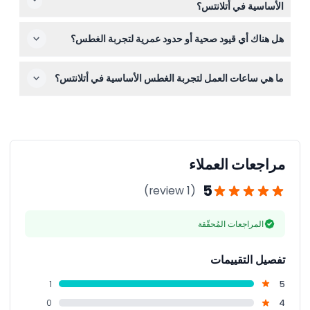
الأساسية في أتلانتس؟
إذا كنت ترغب في التقاط الذكريات.
التذاكر غير قابلة للاسترداد ولا يمكن إعادة تفعيلها، لذا يرجى
هل هناك أي قيود صحية أو حدود عمرية لتجربة الغطس؟
التأكد من أن الوقت الذي تختاره يناسب جدولك قبل الحجز.
يجب أن يكون المشاركون في عمر 6 سنوات على الأقل؛ ومن
ما هي ساعات العمل لتجربة الغطس الأساسية في أتلانتس؟
هم دون 18 عامًا يجب أن يكونوا برفقة شخص بالغ يدفع التكاليف.
ينبغي على الحوامل أو الأشخاص الذين يعانون من حالات طبية
تُقام التجربة يوميًا من الساعة 10:00 صباحًا حتى 6:00 مساءً،
خطيرة تجنب هذه النشاط.
مما يتيح لك اختيار الوقت المناسب ضمن هذه الساعات للغطس.
(قد تتغير — يرجى التأكد عند الحجز)
مراجعات العملاء
5
(1 review)
المراجعات المُحقّقة
تفصيل التقييمات
1
5
0
4