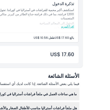
تذكرة الدخول
الموقع
استكشف أكبر محمية للفراشات في أستراليا في كوراندا. تجول
1,200 فراشة، بما في ذلك فراشة جناح الطائر من كيرنز. مثالي لمحبي الطبيعة والمصورين.
المتضمنات
كيفية الوصول إلى هناك
الدخول إلى المعالم السياحية
اقرأ المزيد
جولة في المختبر
جولة إرشادية في حظيرة الفراشات
كيفية الاسترداد
بالغ:
US$ 17.60
طفل:
US$ 10.56
سياسة الإلغاء
US$ 17.60
الأسئلة الشائعة
فيما يلي بعض الأسئلة الشائعة. إذا كانت لديك أي استفسار
ما هي ساعات العمل في ملجأ فراشات أستراليا في كوران
ال
هل ملجأ فراشات أستراليا مناسب للأطفال الصغار وال
للتغيير — يرجى التأكد عند الحجز).