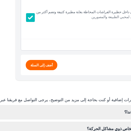
 داخل حظيرة الفراشات المحاطة بغابة مطيرة كثيفة وتضم أكثر من
أضف إلى السلة
ات إضافية أو كنت بحاجة إلى مزيد من التوضيح، يرجى التواصل مع فريقنا عبر ال
دا؟
ملجأ مفتوح يوميًا من الساعة 9:30 صباحًا حتى 3:30 مساءً، ما عدا يوم عيد الميلاد. يمكنك التحقق من التواريخ ال
أشخاص ذوي مشاكل الحركة؟