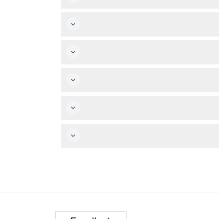
لى تذكرة طفل. الملجأ مناسب للعائلات والزوار ذوي احتياجات الحركة لأنه يمكن الوصول إليه
 إحضار طارد الحشرات داخل الملجأ.
رشادية في القفص توضح حقائق ممتعة عن الفراشات.
ت.