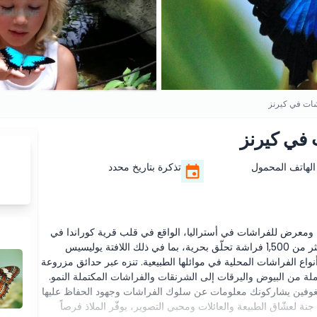
اشات في كيرنز
 في كيرنز
الهاتف المحمول
تذكرة بتاريخ محدد
ومعرض للفراشات في أستراليا، الواقع في قلب قرية كوراندا في
الغابة المطيرة الاستوائية في كيرنز، كوينزلاند. يضم الملاذ أكثر من 1,500 فراشة تحلّق بحرية، بما في ذلك اللافتة يوليسيس
أنواع الفراشات المحلية في موائلها الطبيعية. تنزه عبر حدائق مزروعة
املة من البيوض واليرقات إلى الشرنقات والفراشات المكتملة النمو.
وفين يشاركونك معلومات عن سلوك الفراشات وجهود الحفاظ عليها
جنة لعشّاق الطبيعة والعائلات ومحبي التصوير، يوفّر الملاذ فرصاً