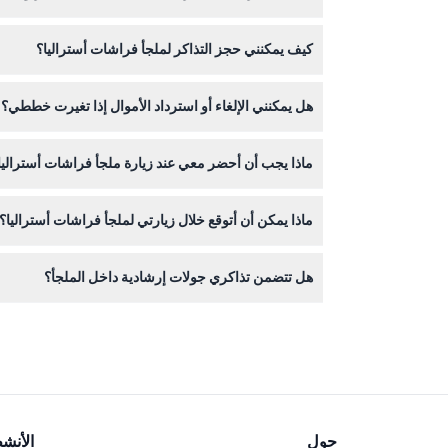
كيف يمكنني حجز التذاكر لملجأ فراشات أستراليا؟
بعربة الأطفال والكراسي المتحركة.
يمكنك حجز تذاكرك بسهولة عبر الإنترنت مباشرة هنا عل
هل يمكنني الإلغاء أو استرداد الأموال إذا تغيرت خططي؟
تذاكر ملجأ فراشات أستراليا غير قابلة للاسترداد ولا ي
ماذا يجب أن أحضر معي عند زيارة ملجأ فراشات أستراليا
ارتدِ ملابس وأحذية مريحة للمشي في القفص الاستوائي،
ماذا يمكن أن أتوقع خلال زيارتي لملجأ فراشات أستراليا؟
ستستكشف غابة استوائية كثيفة مليئة بآلاف الفراشات 
هل تتضمن تذاكري جولات إرشادية داخل الملجأ؟
نعم، تذكرتك تشمل الدخول إلى جولة إرشادية في القف
حول
الأنش