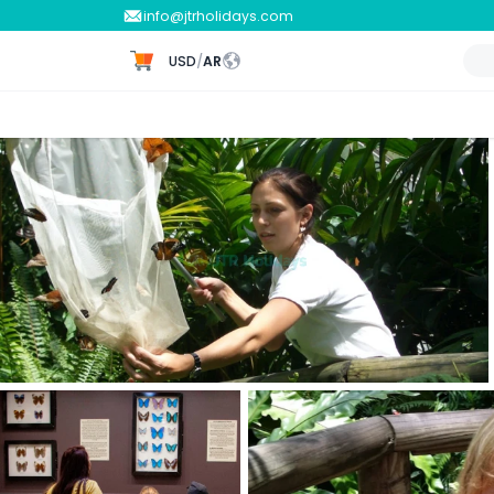
info@jtrholidays.com
USD
/
AR