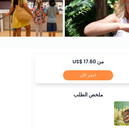
من US$ 17.60
احجز الآن
ملخص الطلب