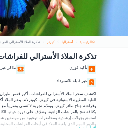
الرئيسية
أستراليا
كيرنز
تذكرة الملاذ الأسترالي للفر
تذكرة الملاذ الأسترالي للفراشات
تأكيد فوري
تذاكر عبر 
غير قابلة للاسترداد
اكتشف سحر الملاذ الأسترالي للفراشات، أكبر قفص طيران 
وفراشة جناح طائر كيرنز، ويقدّم تجربة لا تُنسى وتقريباً مع 
بكثافة تعج بالفراشات الزاهية، وتعرّف على دورة حياتها الك
استمتع بجولات إرشادية ومحاضرات توعوية من موظفين شغ
والدور المهم الذي يلعبه الملاذ في أبحاث الفراشات المحلية. 
اقرأ المزيد