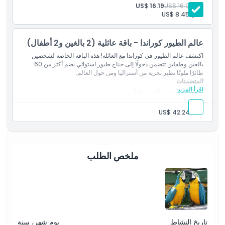
مشاهدة أكثر من 60 نوعًا من الطيور المحلية والغريبة عن قرب
بالغ:
US$ 16.90
US$ 16.19
التجول بين حظائر على طراز الغابات المطيرة المورقة
طفل:
US$ 8.45
كيفية الاسترداد
عالم الطيور كوراندا - باقة عائلية (2 بالغين و2 أطفال)
سياسة الإلغاء
اكتشف عالم الطيور في كوراندا مع العائلة! هذه الباقة الخاصة لشخصين
بالغين وطفلين تتضمن دخولًا إلى جناح طيور استوائي يضم أكثر من 60
طائرًا ملونًا تطير بحرية من أستراليا ومن حول العالم.
المتضمنات
اقرأ المزيد
دخول لشخصين بالغين وطفلين
استكشاف جناح طيور استوائي يضم أكثر من 60 نوعًا من الطيور
الملونة
عائلة:
US$ 42.24
تجربة تفاعلية مع الحياة البرية مناسبة للعائلات
ملخص الطلب
تاريخ النشاط
يوم شهر، سنة