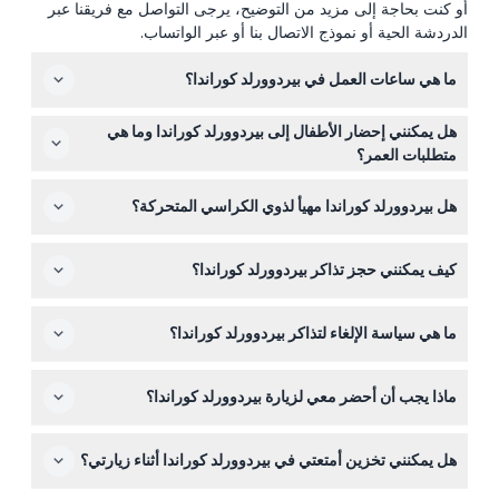
أو كنت بحاجة إلى مزيد من التوضيح، يرجى التواصل مع فريقنا عبر
الدردشة الحية أو نموذج الاتصال بنا أو عبر الواتساب.
ما هي ساعات العمل في بيردوورلد كوراندا؟
بيردوورلد كوراندا مفتوح يومياً من الساعة 9:00 صباحاً حتى
هل يمكنني إحضار الأطفال إلى بيردوورلد كوراندا وما هي
4:00 مساءً، باستثناء يوم عيد الميلاد. في يوم آنزاك، يفتح من
متطلبات العمر؟
الساعة 1:30 ظهراً حتى 4:00 مساءً (قد يتغير الوقت — يرجى
الأطفال الذين تتراوح أعمارهم بين 0-15 سنة يجب أن يكونوا
التأكيد عند الحجز).
هل بيردوورلد كوراندا مهيأ لذوي الكراسي المتحركة؟
برفقة بالغ يدفع التذكرة، والأطفال من عمر 0-3 سنوات يمكنهم
الدخول مجاناً. تذاكر الأطفال تنطبق على الأعمار من 4-15 سنة.
للأسف، بيردوورلد كوراندا غير مهيأ لذوي الكراسي المتحركة، لذا
كيف يمكنني حجز تذاكر بيردوورلد كوراندا؟
يُرجى التخطيط بناءً على احتياجات التنقل الخاصة بك.
يمكنك حجز تذاكرك عبر الإنترنت هنا على هذا الموقع لتجربة
ما هي سياسة الإلغاء لتذاكر بيردوورلد كوراندا؟
حجز سهلة وسلسة.
جميع التذاكر غير قابلة للاسترداد ولا يمكن إلغاؤها، لذا تأكد من
ماذا يجب أن أحضر معي لزيارة بيردوورلد كوراندا؟
ثبات خططك قبل الحجز.
ارتدِ حذاءً مريحاً للمشي وأحضر واقي شمس مثل قبعة وكريم
هل يمكنني تخزين أمتعتي في بيردوورلد كوراندا أثناء زيارتي؟
واقي من الشمس، حيث ستقوم بجولة في الأقفاص الخارجية.