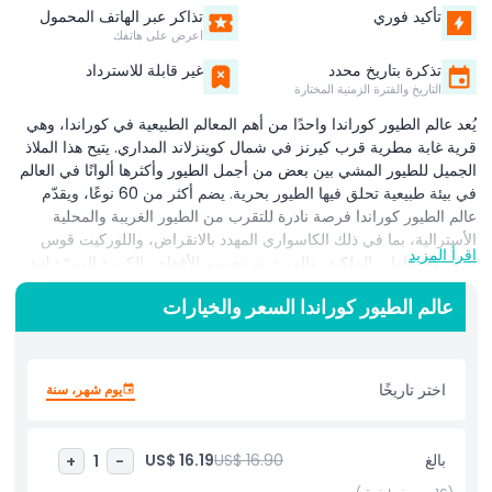
تأكيد فوري
تذاكر عبر الهاتف المحمول
اعرض على هاتفك
تذكرة بتاريخ محدد
غير قابلة للاسترداد
التاريخ والفترة الزمنية المختارة
يُعد عالم الطيور كوراندا واحدًا من أهم المعالم الطبيعية في كوراندا، وهي
قرية غابة مطرية قرب كيرنز في شمال كوينزلاند المداري. يتيح هذا الملاذ
الجميل للطيور المشي بين بعض من أجمل الطيور وأكثرها ألوانًا في العالم
في بيئة طبيعية تحلق فيها الطيور بحرية. يضم أكثر من 60 نوعًا، ويقدّم
عالم الطيور كوراندا فرصة نادرة للتقرب من الطيور الغريبة والمحلية
الأسترالية، بما في ذلك الكاسواري المهدد بالانقراض، واللوركيت قوس
اقرأ المزيد
قزح، والببغاوات الملكية، والمزيد. تم تصميم الأقفاص الكبيرة الممرّة لتبدو
وتشعر كغابة مطرية استوائية، مليئة بالخضرة الكثيفة والميزات المائية
عالم الطيور كوراندا السعر والخيارات
الطبيعية. العديد من الطيور ودودة وقد تقف حتى على كتفك! المكان مثالي
للعائلات وعشاق الطيور ومحبي الطبيعة، حيث يجمع بين المتعة والتعليم.
يتواجد الموظفون الودودون دائمًا لمشاركة حقائق مثيرة عن الطيور
وموائلها، مما يجعلها تجربة تعليمية رائعة للأطفال والكبار على حد سواء.
اختر تاريخًا
يوم شهر، سنة
سواء كنت من السكان المحليين أو تزور منطقة كيرنز، فإن عالم الطيور
كوراندا وجهة لا بد من زيارتها. محاط بالطبيعة ومليء بحياة طيور نابضة،
إنه تجربة هادئة وتفاعلية تقرّبك من الحياة البرية المذهلة في أستراليا.
بالغ
US$ 16.90
US$ 16.19
+
1
-