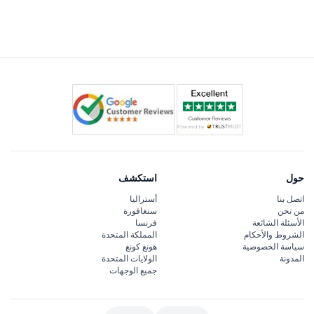
لا توجد مرافق لتخزين الأمتعة في بيردوورلد كوراندا، لذا خطط
للسفر بأمتعة خفيفة.
حول
استكشف
اتصل بنا
أستراليا
من نحن
سنغافورة
الأسئلة الشائعة
فرنسا
الشروط والأحكام
المملكة المتحدة
سياسة الخصوصية
هونغ كونغ
المدونة
الولايات المتحدة
جميع الوجهات