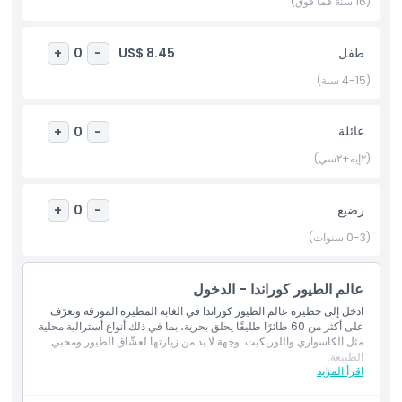
(16 سنة فما فوق)
أبرز المعالم
طفل
US$ 8.45
+
0
-
المتضمنات
(4-15 سنة)
سياسة الأطفال والبالغين
عائلة
+
0
-
(٢إيه+٢سي)
الاستثناءات
رضيع
+
0
-
ساعات العمل
(0-3 سنوات)
ما يجب معرفته
عالم الطيور كوراندا - الدخول
ادخل إلى حظيرة عالم الطيور كوراندا في الغابة المطيرة المورقة وتعرّف
على أكثر من 60 طائرًا طليقًا يحلق بحرية، بما في ذلك أنواع أسترالية محلية
الموقع
مثل الكاسواري واللوريكيت. وجهة لا بد من زيارتها لعشّاق الطيور ومحبي
الطبيعة.
اقرأ المزيد
المتضمنات
كيفية الوصول إلى هناك
دخول إلى حظيرة الطيور ذات الطيران الحر في عالم الطيور كوراندا