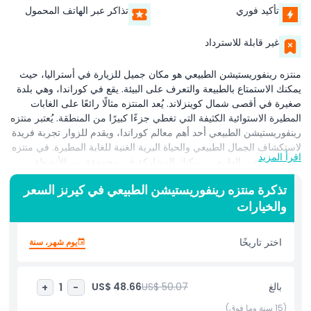
تأكيد فوري
تذاكر عبر الهاتف المحمول
غير قابلة للاسترداد
منتزه رينفوريستيشن الطبيعي هو مكان جميل للزيارة في أستراليا، حيث
يمكنك الاستمتاع بالطبيعة والتعرف على البيئة. يقع في كوراندا، وهي بلدة
صغيرة في أقصى شمال كوينزلاند. يُعد المنتزه مثالًا رائعًا على الغابات
المطيرة الاستوائية الكثيفة التي تغطي جزءًا كبيرًا من المنطقة. يُعتبر منتزه
رينفوريستيشن الطبيعي أحد أهم معالم كوراندا، ويقدم للزوار تجربة فريدة
لاستكشاف الجمال الطبيعي والحياة البرية الغنية للغابة المطيرة. في منتزه
اقرأ المزيد
رينفوريستيشن الطبيعي، يمكنك المشاركة في مجموعة من الأنشطة
الممتعة التي تساعدك على التواصل مع الطبيعة. من أبرز هذه الأنشطة
تذكرة منتزه رينفوريستيشن الطبيعي في كيرنز السعر
جولة آرمي داك الشهيرة. تأخذك هذه المركبات الخاصة عبر الغابة المطيرة
والخيارات
على اليابسة وفي الماء، مما يمنحك رؤية مقربة للمناظر الطبيعية. تتيح هذه
الجولة للزوار رؤية النباتات الاستوائية والأشجار والحيوانات التي تعيش في
الغابة المطيرة. بالإضافة إلى جولة آرمي داك، يتيح المنتزه أيضًا فرصة
اختر تاريخًا
يوم شهر، سنة
لمشاهدة الحيوانات الأسترالية المحلية. يقطن المنتزه العديد من الحيوانات،
بما في ذلك الكوالا والكنغر وأنواع مختلفة من الطيور. إنه مكان رائع
للتعرف على الحياة البرية الفريدة في أستراليا ضمن بيئة آمنة وتفاعلية.
بالغ
US$ 50.07
US$ 48.66
+
1
-
كما يشتهر منتزه رينفوريستيشن الطبيعي بتجاربها الثقافية. يمكن للزوار
الاستمتاع بعرض تقليدي للسكان الأصليين، حيث يتعرفون على تاريخ
(15 سنة وما فوق)