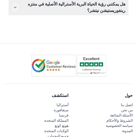
المنتزه مفتوح يوميًا من الساعة ٩:٠٠ صباحًا حتى ٣:٠٠ مساءً،
هل يمكنني رؤية الحياة البرية الأسترالية الأصلية في منتزه
مما يمنحك وقتًا كافيًا للاستمتاع بكل الأنشطة (قد تتغير — يرجى
رينفوريستيشن نيتشر؟
التأكد عند الحجز).
بالتأكيد! يمكنك التفاعل مع الحيوانات الأصلية مثل الكوالا
والكانجارو ومجموعة متنوعة من الطيور في بيئة طبيعية ومريحة
داخل منتزه الكوالا والحياة البرية المضمن في تذكرتك.
حول
استكشف
اتصل بنا
أستراليا
من نحن
سنغافورة
الأسئلة الشائعة
فرنسا
الشروط والأحكام
المملكة المتحدة
سياسة الخصوصية
هونغ كونغ
المدونة
الولايات المتحدة
جميع الوجهات