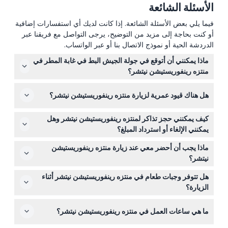
الأسئلة الشائعة
فيما يلي بعض الأسئلة الشائعة. إذا كانت لديك أي استفسارات إضافية
أو كنت بحاجة إلى مزيد من التوضيح، يرجى التواصل مع فريقنا عبر
الدردشة الحية أو نموذج الاتصال بنا أو عبر الواتساب.
ماذا يمكنني أن أتوقع في جولة الجيش البط في غابة المطر في
منتزه رينفوريستيشن نيتشر؟
ستستمتع بجولة لمدة ٤٥ دقيقة في مركبة الجيش البط من
هل هناك قيود عمرية لزيارة منتزه رينفوريستيشن نيتشر؟
الحرب العالمية الثانية التي تسير على اليابسة والماء، مما يتيح
لك رؤية عن قرب لغابة المطر الاستوائية الجميلة والحياة البرية
يدخل الأطفال من عمر ٠-٣ مجانًا، والمنتزه مناسب للأطفال من
فيها (قد تتغير — يرجى التأكد عند الحجز).
كيف يمكنني حجز تذاكر لمنتزه رينفوريستيشن نيتشر وهل
٤-١٤ وللبالغين فوق ١٥ عامًا، مما يجعله مثاليًا للعائلات مع
يمكنني الإلغاء أو استرداد المبلغ؟
أطفال من مختلف الأعمار.
يمكنك حجز تذاكرك بسهولة عبر الإنترنت على هذا الموقع. يرجى
ماذا يجب أن أحضر معي عند زيارة منتزه رينفوريستيشن
ملاحظة أن جميع التذاكر غير قابلة للاسترداد ولا يمكن إلغاؤها،
نيتشر؟
لذا تأكد من اختيار التوقيت والتاريخ بعناية.
ارتدِ أحذية مريحة للمشي وملابس خفيفة مناسبة لمناخ غابة
هل تتوفر وجبات طعام في منتزه رينفوريستيشن نيتشر أثناء
المطر، وفكر بإحضار واقي شمس وقبعة وزجاجة ماء لتظل
الزيارة؟
مرتاحًا طوال اليوم.
نعم، يتم تقديم وجبات الغداء والوجبات الأخرى في مطعم
ما هي ساعات العمل في منتزه رينفوريستيشن نيتشر؟
الأوتباك داخل المنتزه، ولكن الوجبات والمشروبات غير مشمولة
في سعر التذكرة.