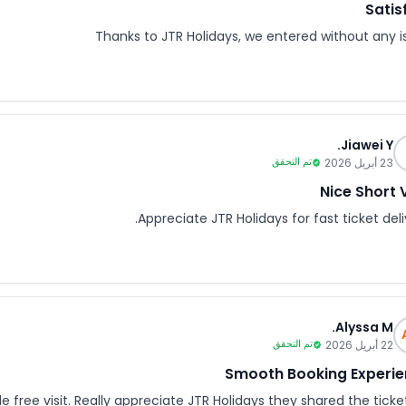
Satis
Thanks to JTR Holidays, we entered without any i
Jiawei Y.
23 أبريل 2026
تم التحقق
Nice Short V
Appreciate JTR Holidays for fast ticket deli
Alyssa M.
22 أبريل 2026
تم التحقق
Smooth Booking Experi
 free visit. Really appreciate JTR Holidays they shared the ticke