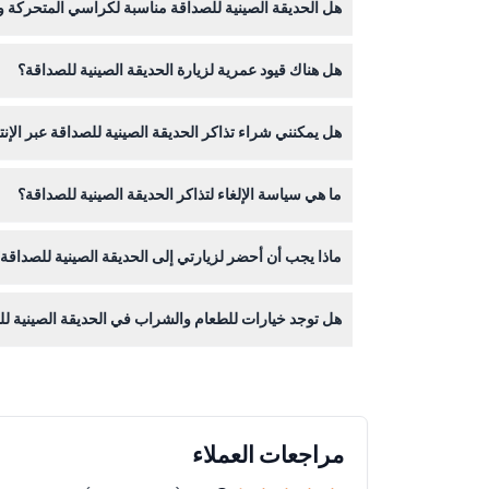
هل الحديقة الصينية للصداقة مناسبة لكراسي المتحركة 
نعم، مسارات وأجنحة الجزء السفلي من الحديقة مناسب
هل هناك قيود عمرية لزيارة الحديقة الصينية للصداقة؟
الحديقة مناسبة للبالغين والأطفال من عمر 6 سنوات فما فوق. لا يُنصح بها للنساء الحوامل أو الأطفال الصغار كالرضّع.
هل يمكنني شراء تذاكر الحديقة الصينية للصداقة عبر الإن
نعم، يمكنك حجز تذاكرك بسهولة عبر الإنترنت هنا على ه
ما هي سياسة الإلغاء لتذاكر الحديقة الصينية للصداقة؟
التذاكر غير قابلة للاسترداد ولا يمكن إلغاؤها، لذا يرجى
ماذا يجب أن أحضر لزيارتي إلى الحديقة الصينية للصداقة
ارتدِ حذاء مريح للمشي حيث ستستكشف مسارات متعرجة و
هل توجد خيارات للطعام والشراب في الحديقة الصينية ل
بينما يشمل الدخول الدخول إلى الحديقة، تتوفر وجبات
مراجعات العملاء