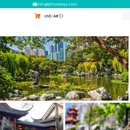
info@jtrholidays.com
USD
/
AR