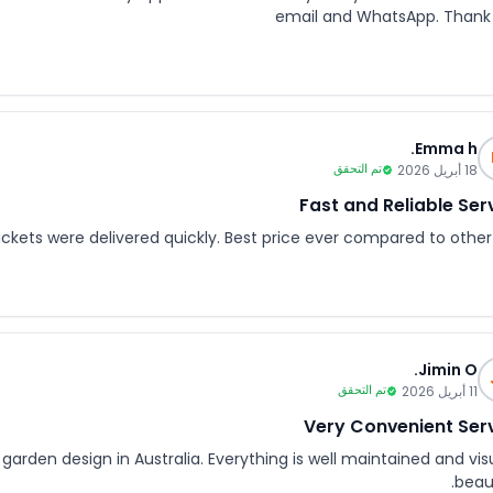
email and WhatsApp. Thank
Emma h.
18 أبريل 2026
تم التحقق
Fast and Reliable Ser
ickets were delivered quickly. Best price ever compared to other 
Jimin O.
11 أبريل 2026
تم التحقق
Very Convenient Ser
arden design in Australia. Everything is well maintained and visu
beaut