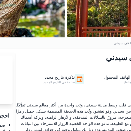
ية في سيدني
ي سيدني
الهاتف المحمول
تذكرة بتاريخ محدد
اتفك
صالحة في التاريخ المحدد
في قلب وسط مدينة سيدني، وتعد واحدة من أكثر معالم سيدني تفرُّدًا.
علاقة المدن الشقيقة بين سيدني وقوانغتشو، وتُعد هذه الحديقة المصممة بشكل جميل رمزًا
احجز 
متعرجة، مرورًا بالشلالات المتدفقة، والأزهار الزاهية، وبركة أسماك
ع الطبيعة. تدعو هذه الواحة الخصبة الزوار للاسترخاء بين النباتات
ضما
ليًا من صخب المدينة. عزز زيارتك بتناول وجبة في حدائق لوتس، دار