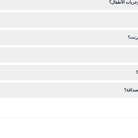
وعربات الأطفال؟
ة لكراسي المتحركة والعربات، بينما الجزء العلوي يحتوي على درجات ومسارا
ترنت؟
ذا الموقع لتأمين زيارتك في التاريخ المفضل لديك.
 التأكد من اختيار التاريخ والوقت الصحيحين عند الحجز.
؟
أماكن في الحديقة، ونصحك بإحضار كاميرا لالتقاط المناظر الجميلة والتماثي
لصداقة؟
 ومشروبات مثل الزلابية اللذيذة والشاي الصيني بشكل منفصل في مطعم ذا جار