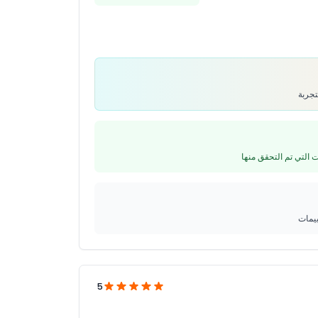
ييمات
5