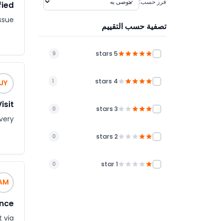
فرز حسب:
fied
ssue
تصفية حسب التقييم
5 stars
9
4 stars
1
JY
isit
3 stars
0
very.
2 stars
0
1 star
0
AM
ence
t via