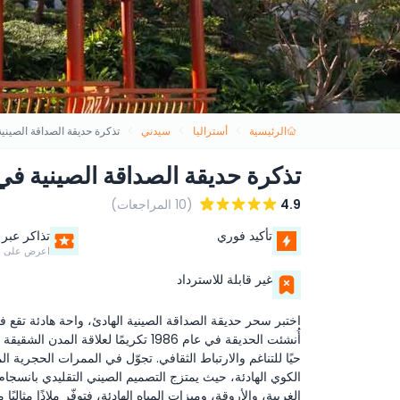
الرئيسية
أستراليا
سيدني
تذكرة حديقة الصداقة الصين
تذكرة حديقة الصداقة الصينية ف
4.9
(10 المراجعات)
تأكيد فوري
تذاكر عبر 
اعرض على ه
غير قابلة للاسترداد
اختبر سحر حديقة الصداقة الصينية الهادئ، واحة هادئة تقع 
أُنشئت الحديقة في عام 1986 تكريمًا ل
حيًا للتناغم والارتباط الثقافي. تجوّل في الممرات الحجرية ال
الكوي الهادئة، حيث يمتزج التصميم الصيني التقليدي بانسجام م
الغريبة، والأروقة، وميزات المياه الهادئة، فتوفّر ملاذًا مثا