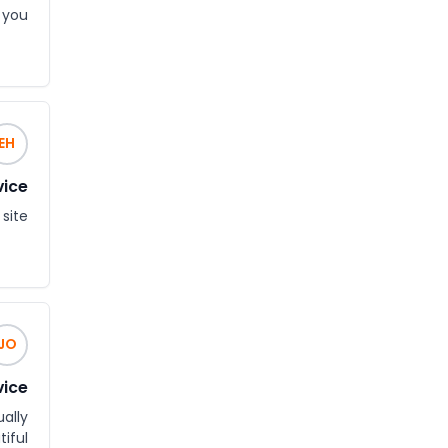
 you
EH
vice
site
JO
vice
ally
iful.