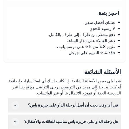
احجز بثقة
ضمان أفضل سعر
لا رسوم للحجز
دفع مشفر من طرف إلى طرف بالكامل
دعم العملاء على مدار الساعة
تقييم 4.8 من 5 ⭐ على ترستبايلوت
4.7/5 ⭐ التقييم على جوجل
الأسئلة الشائعة
فيما يلي بعض الأسئلة الشائعة. إذا كانت لديك أي استفسارات إضافية
أو كنت بحاجة إلى مزيد من التوضيح، يرجى التواصل مع فريقنا عبر
الدردشة الحية أو نموذج الاتصال بنا أو عبر الواتساب.
في أي وقت يجب أن أصل لرحلة الداو على جزيرة ياس؟
يجب أن تصل قبل 15 دقيقة على الأقل من موعد الصعود، والذي
هل رحلة الداو على جزيرة ياس مناسبة للعائلات والأطفال؟
هو الساعة 7:30 مساءً، لتستمتع بالترحيب على السجادة الحمراء
وتتحضر لمغادرة الساعة 8:00 مساءً (قد تتغير الأوقات — يرجى