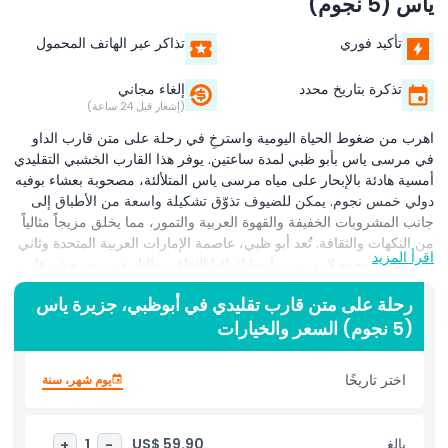
ياس (5 نجوم)
تأكيد فوري
تذاكر عبر الهاتف المحمول
تذكرة بتاريخ محدد
إلغاء مجاني
(إشعار قبل 24 ساعة)
اهرب من ضغوط الحياة اليومية واسترخِ في رحلة على متن قارب الداو
في مرسى ياس بأبو ظبي لمدة ساعتين. يوفر هذا القارب الخشبي التقليدي
أمسية هادئة بالإبحار على مياه مرسى ياس المتلألئة، مصحوبة بعشاء بوفيه
دولي خمس نجوم. يمكن للضيوف تذوّق تشكيلة واسعة من الأطباق إلى
جانب المشروبات الخفيفة والقهوة العربية والتمور، مما يخلق مزيجاً مثالياً
من النكهات والثقافة. تُعد أبو ظبي، عاصمة الإمارات العربية المتحدة وثاني
اقرأ المزيد
أكبر مدنها، وجهة لا بد من زيارتها لثرائها الثقافي والتاريخي. من جذورها
الأثرية التي تعود إلى حضارة أم النار في الألف الثالث قبل الميلاد إلى
رحلة على متن قارب تقليدي في أبوظبي، جزيرة ياس
معالمها الحديثة، تقدّم المدينة مزيجاً رائعاً من التراث والابتكار. أثناء الإبحار،
(5 نجوم) السعر والخيارات
استمتع بالإطلالات الساحرة على مرسى ياس المضاء في المساء، مصحوبة
بموسيقى عربية ودولية مهدئة في الخلفية. تُقدّم إحاطة للسلامة قبل
الإبحار لضمان رحلة آمنة وممتعة. مثالية للعائلات والأزواج والمجموعات،
اختر تاريخًا
يوم شهر، سنة
ويمكن أيضاً حجز رحلة عشاء مرسى ياس بشكل خاص مع ترتيبات
مخصّصة متاحة.
بالغ
US$ 59.90
+
1
-