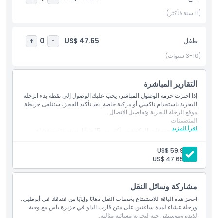
(11 سنة فأكثر)
أبرز المعالم
طفل
US$ 47.65
+
0
-
المتضمنات
(3-10 سنوات)
وقت الالتقاط ووقت التوصيل
التقارير المباشرة
إذا اخترت حزمة الوصول المباشر، يجب عليك الوصول إلى نقطة بدء الرحلة
ما يجب معرفته
البحرية باستخدام تاكسي أو مركبة خاصة. بعد تأكيد الحجز، ستتلقى خريطة
موقع الرحلة البحرية وتفاصيل الاتصال.
المتضمنات
الموقع
اقرأ المزيد
بالنسبة للمجموعات المكونة من أكثر من 15 ضيفًا، سيتم تقديم عشاء
على شكل بوفيه.
بالنسبة للمجموعات التي تقل عن 15 ضيفًا، سيتم تقديم العشاء في
بالغ:
US$ 59.90
سياسة الإلغاء
صناديق طعام معبأة.
طفل:
US$ 47.65
سيحصل كل ضيف على صندوقين يحتويان على: سمك مقلي، دجاج
مشوي، بطاطس مشوية، شوربة عدس، سلطة سيزر الخضراء، خبز
عربي، فواكه مقطعة، عصير صغير معبأ في علبة، زجاجة ماء، أدوات
مشاركة وسائل النقل
مائدة تستخدم لمرة واحدة
تجربة رحلة عشاء على متن الداو لمدة ساعتين
احجز هذه الباقة للاستمتاع بخدمات النقل ذهابًا وإيابًا من فندقك في أبوظبي،
استقبال بالسجادة الحمراء مع مشروب غير كحولي عند الوصول
ورحلة عشاء لمدة ساعتين على متن قارب الداو في جزيرة ياس مع وجبة
تتضمن المياه، والمشروبات الغازية، وعصائر معبأة في علب، والشاي،
لذيذة وموسيقى حية لتجربة مسائية مثالية.