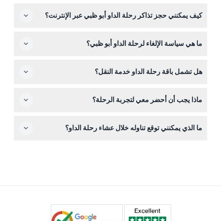
نعم، الرحلة مناسبة للعائلات ولجميع الأعمار، وتوفر أمسية
التأكيد عند الحجز).
كيف يمكنني حجز تذاكر رحلة الداو أبو ظبي عبر الإنترنت؟
مريحة مع بوفيه دولي 5 نجوم وإطلالات جميلة. إنها تجربة رائعة
للأطفال والكبار على حد سواء.
يمكنك حجز تذاكرك بسهولة من خلال هذا الموقع عن طريق
ما هي سياسة الإلغاء لرحلة الداو أبو ظبي؟
اختيار التاريخ المفضل وعدد الضيوف، ثم إكمال الدفع عبر
الإنترنت لتأمين مكانك.
يمكنك الإلغاء قبل 24 ساعة للحصول على استرداد كامل، ولكن
هل تشمل باقة رحلة الداو خدمة النقل؟
قد تُفرض رسوم تحويل. الإلغاءات التي تتم خلال أقل من 24
ساعة أو عدم الحضور سيتم تحصيل الرسوم كاملة.
تتوفر خدمات النقل المشتركة ذهاباً وإياباً داخل مدينة أبو ظبي
ماذا يجب أن أحضر معي لتجربة الرحلة؟
إذا حجزت الرحلة مع خيار النقل؛ وإلا فلا تشمل الباقة النقل.
احضر بطاقة هوية سارية أو تأكيد الحجز على هاتفك، ملابس
ما الذي يمكنني توقع تناوله خلال عشاء رحلة الداو؟
مريحة للمساء، وكاميرا لالتقاط المناظر الخلابة لمارينا ياس خلال
الرحلة.
استمتع ببوفيه عالمي فاخر 5 نجوم يضم مجموعة متنوعة من
الأطباق التي تناسب مختلف الأذواق، جميعها مقدمة على متن
السفينة خلال الرحلة التي تستمر ساعتين.