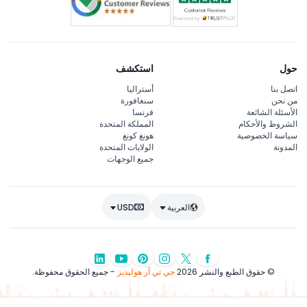
حول
استكشف
اتصل بنا
أستراليا
من نحن
سنغافورة
الأسئلة الشائعة
فرنسا
الشروط والأحكام
المملكة المتحدة
سياسة الخصوصية
هونغ كونغ
المدونة
الولايات المتحدة
جميع الوجهات
العربية
USD
© حقوق الطبع والنشر 2026
جي تي آر هوليديز
- جميع الحقوق محفوظة.