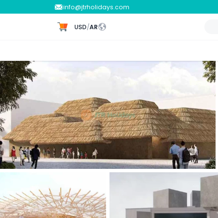
info@jtrholidays.com
USD
/
AR