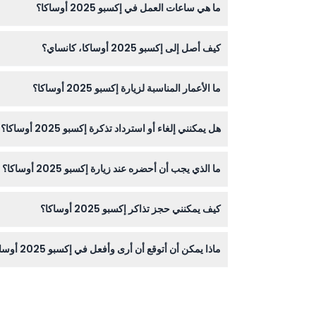
ما هي ساعات العمل في إكسبو 2025 أوساكا؟
يُفتح إكسبو 2025 أوساكا يوميًا من الساعة 10:00 صباحًا حتى 10:00 مساءً (قد تتغير الساعات - يرجى التأكد عند الحجز).
كيف أصل إلى إكسبو 2025 أوساكا، كانساي؟
أقرب محطة إلى إكسبو 2025 أوساكا هي محطة يوميشما، يمكن الوصول إليها عبر خط أوساكا مترو تشوو، مما يجعل الوصول إلى الموقع سهلاً.
ما الأعمار المناسبة لزيارة إكسبو 2025 أوساكا؟
يرحب إكسبو 2025 بالزوار من جميع الأعمار: البالغين من 18 سنة فأكثر، والشباب من 12 إلى 17 سنة، والأطفال من 4 إلى 11 سنة، والأطفال تحت 4 سنوات يدخلون مجانًا.
هل يمكنني إلغاء أو استرداد تذكرة إكسبو 2025 أوساكا؟
تذاكر إكسبو 2025 أوساكا غير قابلة للاسترداد ولا يمكن إلغاؤها، لذا تأكد من تثبيت خططك قبل الحجز.
ما الذي يجب أن أحضره عند زيارة إكسبو 2025 أوساكا؟
أحضر حذاءً مريحًا للمشي وتذكرتك (مطبوعة أو على
كيف يمكنني حجز تذاكر إكسبو 2025 أوساكا؟
يمكنك حجز تذاكرك بسهولة عبر الإنترنت هنا على هذا ال
ماذا يمكن أن أتوقع أن أرى وأفعل في إكسبو 2025 أوساكا؟
توقع ابتكارات متقدمة وعروضًا ثقافية من أكثر من 150 دولة، ومعارض تفاعلية تركز على الصحة والاستدامة والحياة المستقبلية.