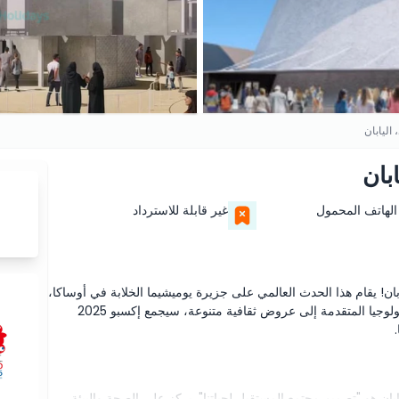
الهاتف المحمول
غير قابلة للاسترداد
و 2025 أوساكا، كانساي، اليابان! يقام هذا الحدث العالمي على جزيرة يوميشيما الخلابة في أوساكا،
ويعد بأن يكون احتفالًا بالابتكار والثقافة والاستدامة. من التكنولوجيا المتقدمة إلى عروض ثقافية متنوعة، سيجمع إكسبو 2025
20 أوساكا، كانساي، اليابان هو "تصميم مجتمع المستقبل لحياتنا". يركز على الصحة والبيئة