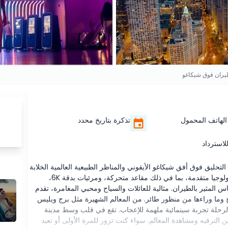
طيران فوق شيكاغو
الهاتف المحمول
تذكرة بتاريخ محدد
لاسترداد
حليق فوق أفق شيكاغو الأيقوني والمناظر الطبيعية العالمية الخلابة
كلها دون مغادرة المدينة. تستخدم هذه الجاذبية المتطورة تكنولوجيا متقدمة، بما في ذلك مقاعد متحركة، ومرئيات بدقة 6K،
 المثير بالطيران. مثالية للعائلات والسياح ومحبي المغامرة، تقدم
ح وما وراءها من منظور طائر. من المعالم الشهيرة مثل برج ويليس
 الرحلة تجربة سينمائية ملهمة للإعجاب. تقع في قلب وسط مدينة
ن الترفيه ومشاهدة المعالم. سواء كنت تزور للمرة الأولى أو تعيد