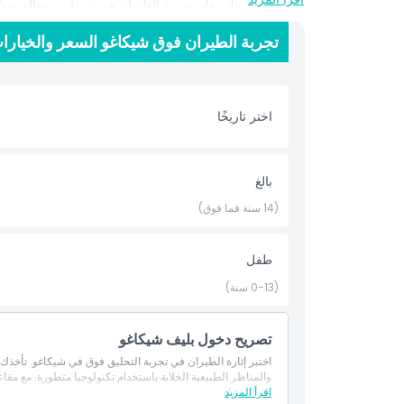
اكتشاف مدينتك، فإن تجربة الطيران هي من أبرز معالم شيكاغ
وجهة واحدة مثيرة.
تجربة الطيران فوق شيكاغو السعر والخيارا
أبرز المعالم
اختر تاريخًا
المتضمنات
بالغ
سياسة الأطفال والبالغين
(14 سنة فما فوق)
الاستثناءات
طفل
(0-13 سنة)
غير مناسب لـ
تصريح دخول بليف شيكاغو
ما يجب معرفته
اختبر إثارة الطيران في تجربة التحليق فوق في شيكاغو. تأخذك 
والمناظر الطبيعية الخلابة باستخدام تكنولوجيا متطورة. مع مق
الموقع
اقرأ المزيد
في السماء.