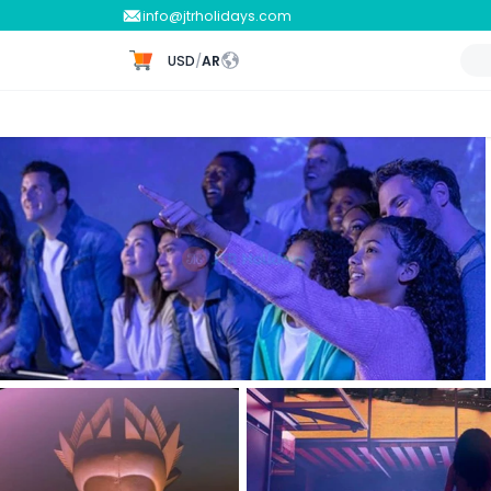
info@jtrholidays.com
USD
/
AR