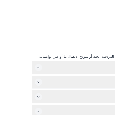
دردشة الحية أو نموذج الاتصال بنا أو عبر الواتساب.
ت غير مشمولة.
 0-13 سنة برفقة شخص بالغ يدفع رسوم الدخول، والأطفال من 14 سنة فما فوق يدفعون سعر البالغين. النشاط غير موصى به للحوامل أو