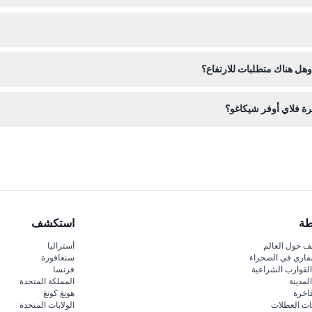
لإنترنت هنا على هذا الموقع.
من الحجز للتاريخ والوقت المناسبين لك.
هل هناك متطلبات للارتفاع؟
غ 102 سم للمشاركة.
رة فلاي أوفر شيكاغو؟
وأضواء ستروب لجعل الطيران واقعيًا ومثيرًا.
طة
استكشف
 حول العالم
أستراليا
فاري في الصحراء
سنغافورة
لقوارب الشراعية
فرنسا
لمدينة
المملكة المتحدة
اخرة
هونغ كونغ
ات العطلات
الولايات المتحدة