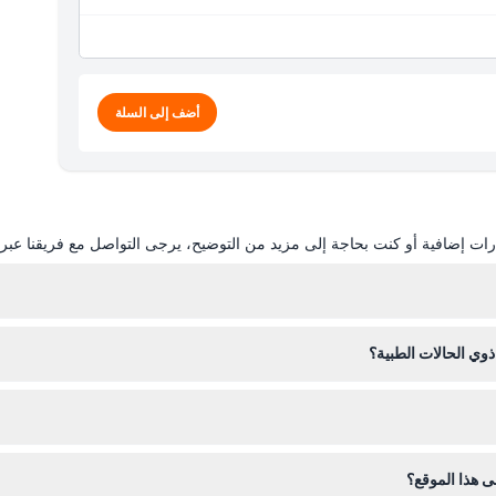
أضف إلى السلة
ات إضافية أو كنت بحاجة إلى مزيد من التوضيح، يرجى التواصل مع فريقنا عبر ال
لمحدد. يُنصح بإحضار زجاجة ماء، ولكن ضع في اعتبارك أن الوجبات والمشروبا
وي الحالات الطبية؟
يجب أن يكون الأطفال الذين تتراوح أعمارهم بين
ى هذا الموقع؟