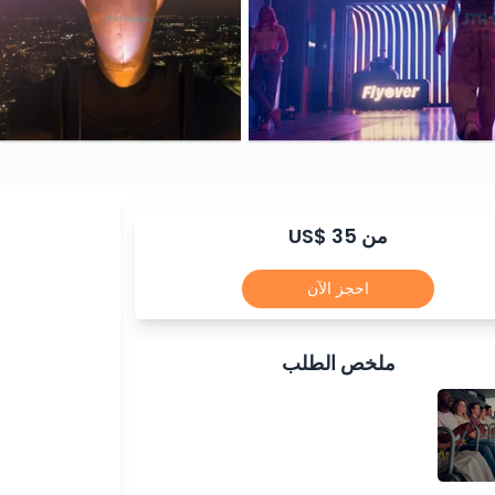
من US$ 35
احجز الآن
ملخص الطلب