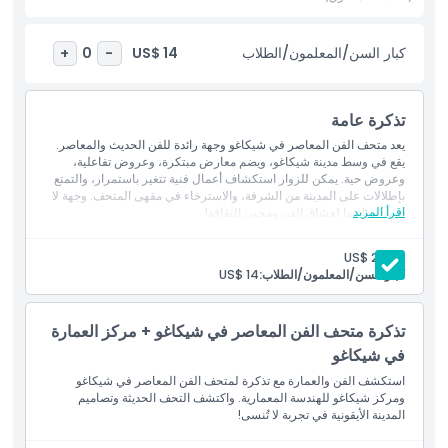
كبار السن/المعلمون/الطلاب
US$ 14
+
0
-
المتضمنات
سياسة الأطفال والبالغين
تذكرة عامة
يعد متحف الفن المعاصر في شيكاغو وجهة رائدة للفن الحديث والمعاصر.
يقع في وسط مدينة شيكاغو، ويضم معارض مبتكرة، وعروض تفاعلية،
الاستثناءات
وعروض حية. يمكن للزوار استكشاف أعمال فنية تتغير باستمرار، والتمتع
بإطلالات على المدينة من الشرفة، والاسترخاء في مقهى المتحف. وجهة لا
اقرأ المزيد
بد من زيارتها لعشاق الفن ومحبي الثقافة!
ساعات العمل
بالغ:
US$ 22
كبار السن/المعلمون/الطلاب:
US$ 14
ما يجب معرفته
تذكرة متحف الفن المعاصر في شيكاغو + مركز العمارة
الموقع
في شيكاغو
استكشف الفن والعمارة مع تذكرة لمتحف الفن المعاصر في شيكاغو
كيفية الوصول إلى هناك
ومركز شيكاغو للهندسة المعمارية. واكتشف التحف الحديثة وتصاميم
المدينة الأيقونية في تجربة لا تُنسى!