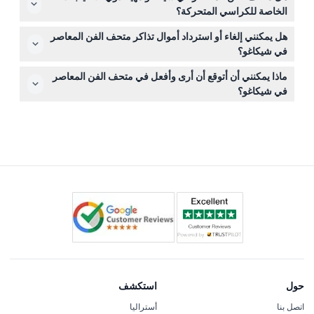
أردت الاستفادة من أي خصومات، وأحذية مريحة للمشي داخل
الخاصة للكراسي المتحركة؟
القاعات. ولا تنس كاميرتك لالتقاط الصور للمعروضات الرائعة!
نعم، متحف الفن المعاصر مجهز لاستقبال ذوي الكراسي
هل يمكنني إلغاء أو استرداد أموال تذاكر متحف الفن المعاصر
المتحركة. لتجنب استخدام السلالم، ادخل عبر مستوى الساحة
في شيكاغو؟
من خلال متجر متحف الفن المعاصر. كما تتوفر كراسي متحركة
التذاكر غير قابلة للاسترداد ولا يمكن إلغاؤها. تأكد من استخدام
مجانية حسب أسبقية الحضور.
ماذا يمكنني أن أتوقع أن أرى وأفعل في متحف الفن المعاصر
تذكرتك في التاريخ والوقت الذي حجزته.
في شيكاغو؟
ستختبر فنًا معاصرًا متطورًا في الرسم، والنحت، والتصوير
الفوتوغرافي، والسينما، والعروض الحية. بالإضافة إلى ذلك،
استمتع بالمعروضات التفاعلية، والعروض الحية، وإطلالات خلابة
على المدينة من التراس، ومقهى أنيق للاسترخاء فيه.
حول
استكشف
اتصل بنا
أستراليا