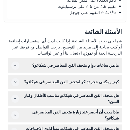
دعم العملاء على مدار الساعة
تقييم 4.8 من 5 ⭐ على ترستبايلوت
4.7/5 ⭐ التقييم على جوجل
الأسئلة الشائعة
فيما يلي بعض الأسئلة الشائعة. إذا كانت لديك أي استفسارات إضافية
أو كنت بحاجة إلى مزيد من التوضيح، يرجى التواصل مع فريقنا عبر
الدردشة الحية أو نموذج الاتصال بنا أو عبر الواتساب.
ما هي ساعات دوام متحف الفن المعاصر في شيكاغو؟
يكون متحف الفن المعاصر في شيكاغو مفتوحًا يوم الثلاثاء من
كيف يمكنني حجز تذاكر لمتحف الفن المعاصر في شيكاغو؟
الساعة 10 صباحًا حتى 9 مساءً، ومن الأربعاء إلى الأحد من
الساعة 10 صباحًا حتى 5 مساءً. المتحف مغلق أيام الاثنين
يمكنك حجز تذاكرك بسهولة عبر الإنترنت هنا على هذا الموقع.
والعطلات الكبرى مثل يوم رأس السنة، وعيد الشكر، ويوم عيد
هل متحف الفن المعاصر في شيكاغو مناسب للأطفال وكبار
فقط اختر التاريخ والوقت المفضلين خلال عملية الحجز لتأمين
الميلاد (قد تخضع للتغيير — يرجى التأكد وقت الحجز).
السن؟
مكانك.
نعم! الدخول مجاني للأطفال الذين تتراوح أعمارهم بين 0-18
ماذا يجب أن أحضر عند زيارة متحف الفن المعاصر في
سنة، ويمكن لكبار السن الحصول على تذاكر مخفضة مع بطاقة
شيكاغو؟
هوية سارية. كما يقدم المتحف خصومات للطلاب والمعلمين
أحضر تذكرتك (مطبوعة أو على هاتفك)، وبطاقة هوية صالحة إذا
وبعض أفراد الخدمات العسكرية والطوارئ.
هل متحف الفن المعاصر في شيكاغو مهيأ لذوي الاحتياجات