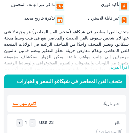
تأكيد فوري
تذاكر عبر الهاتف المحمول
غير قابلة للاسترداد
تذكرة بتاريخ محدد
متحف الفن المعاصر في شيكاغو (متحف الفن المعاصر) هو وجهة لا غنى
عنها لأي شخص شغوف بالفن الحديث والمعاصر. يقع في قلب وسط مدينة
شيكاغو، ويعتبر المتحف واحدًا من المتاحف الرائدة في الولايات المتحدة
للفن المعاصر، ويقدّم معارض جريئة تحفّز التفكير وتضم فنانين عالميين
مرموقين إلى جانب مواهب ناشئة. يمكن للزوار استكشاف مجموعة
متغيرة من اللوحات والمنحوتات والتصوير الفوتوغرافي والوسائط الرقمية
اقرأ المزيد
وفنون الأداء، مما يجعل كل زيارة تجربة جديدة ومشوقة. المتحف أكثر من
مجرد مكان عرض؛ إنه محور ثقافي نابض يستضيف عروضًا حية وعروض
متحف الفن المعاصر في شيكاغو السعر والخيارات
أفلام وحديثًا مع الفنانين وبرامج تعليمية تفاعلية مصممة لإثارة الإبداع
والحوار. من المعالم البارزة تراس ذو إطلالة على أفق المدينة، ومقهى
المتحف المشهور الذي يقدم مأكولات من مصادر محلية، ومتجر هدايا فريد
مليء بمنتجات مستوحاة من الفن. سواء كنت من محبي الفن المتشددين
اختر تاريخًا
يوم شهر، سنة
أو تستكشف معالم شيكاغو، يقدم متحف الفن المعاصر في شيكاغو رحلة
ملهمة ومبتكرة عبر المشهد الإبداعي اليوم.
بالغ
US$ 22
+
1
-
(18 سنة فما فوق)
أبرز المعالم