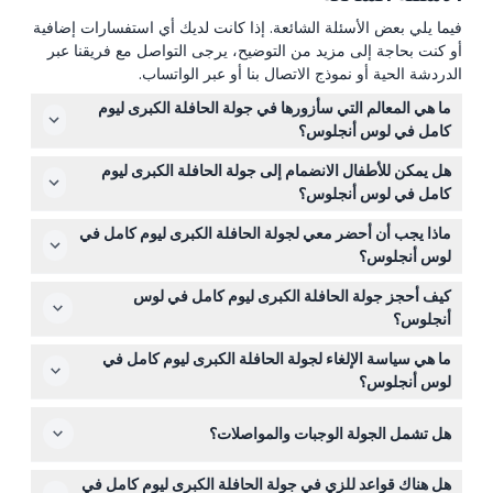
فيما يلي بعض الأسئلة الشائعة. إذا كانت لديك أي استفسارات إضافية
أو كنت بحاجة إلى مزيد من التوضيح، يرجى التواصل مع فريقنا عبر
الدردشة الحية أو نموذج الاتصال بنا أو عبر الواتساب.
ما هي المعالم التي سأزورها في جولة الحافلة الكبرى ليوم
كامل في لوس أنجلوس؟
تشمل الجولة توقفات في ممشى الشهرة في هوليوود، رصيف
هل يمكن للأطفال الانضمام إلى جولة الحافلة الكبرى ليوم
سانتا مونيكا، روديو درايف في بيفرلي هيلز، مرصد غريفيث،
كامل في لوس أنجلوس؟
والسوق الأصلي للمزارعين.
نعم، يمكن للأطفال الذين تبلغ أعمارهم 11 سنة فما فوق الانضمام
ماذا يجب أن أحضر معي لجولة الحافلة الكبرى ليوم كامل في
ودفع نفس سعر البالغين، بينما يجب احتساب الرضع والأطفال
لوس أنجلوس؟
الأصغر في عدد الركاب.
يمكنك إحضار الوجبات الخفيفة والمشروبات على متن الحافلة،
كيف أحجز جولة الحافلة الكبرى ليوم كامل في لوس
ومن الجيد أيضًا إحضار واقي شمس، ونظارات شمسية، وقبعة
أنجلوس؟
لتبقى مرتاحًا طوال اليوم.
يمكنك حجز التذاكر بسهولة عبر الإنترنت هنا على هذا الموقع
ما هي سياسة الإلغاء لجولة الحافلة الكبرى ليوم كامل في
باختيار التاريخ المفضل وإكمال عملية الحجز.
لوس أنجلوس؟
التذاكر لهذه الجولة غير قابلة للاسترداد ولا يمكن إلغاؤها، لذا تأكد
هل تشمل الجولة الوجبات والمواصلات؟
من استخدام تذكرتك في التاريخ والوقت المحجوزين.
الوجبات والمشروبات وخدمة التوصيل من وإلى الفندق
هل هناك قواعد للزي في جولة الحافلة الكبرى ليوم كامل في