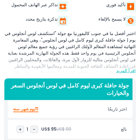
تأكيد فوري
تذاكر عبر الهاتف المحمول
لا يسمح بالإلغاء
تذكرة بتاريخ محدد
اختبر أفضل ما في جنوب كاليفورنيا مع جولة "استكشف لوس أنجلوس في
يوم | جولة حافلة كبرى ليوم كامل في لوس أنجلوس"، وهي المغامرة
النهائية لمشاهدة المعالم لأولئك الراغبين في رؤية جميع معالم لوس
أنجلوس الرئيسية في يوم واحد فقط. هذه الجولة النهارية المرشدة بعناية
في لوس أنجلوس مثالية للزوار لأول مرة، والعائلات، والمحليين الراغبين
في إعادة اكتشاف الثقافة الحيوية للمدينة ومعالمها الأيقونية والمناظر
اقرأ المزيد
الخلابة، كل ذلك من راحة حافلة مكيفة. ابدأ رحلتك بالمشي على طول
ممشى هوليوود الأسطوري، والتقاط الصور عند لافتة هوليوود الشهيرة.
جولة حافلة كبرى ليوم كامل في لوس أنجلوس السعر
تجول عبر بيفرلي هيلز وعلى طريق روديو، حيث تلتقي الرفاهية
والخيارات
والمشاهير، قبل التوجه إلى مرصد جريفيث ذي الإطلالات البانورامية
الخلابة على لوس أنجلوس. تستمر الجولة بتوقفات عند رصيف سانتا مونيكا
النابض بالحياة وشاطئ فينيسيا الفني، حيث ستغمر نفسك بأجواء الشاطئ
اختر تاريخًا
يوم شهر، سنة
الكاليفورني الكلاسيكية، وفناني الشارع، والمأكولات المحلية. استكشف
قلب وسط مدينة لوس أنجلوس التاريخي والثقافي، وزُر المعالم وتعرّف
على تطور المدينة من خلال تعليق المرشد المباشر والجذاب. مع الكثير من
بالغ
US$ 99
US$ 95
+
1
-
فرص التصوير، ووقت للاستكشاف، ومسار خالٍ من الضغوط، تتيح لك هذه
الجولة الكبرى بالحافلة تغطية مزيد من المناطق والاستمتاع بتجربة أغنى