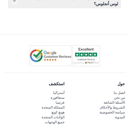
والمصاريف الشخصية الأخرى غير مشمولة في سعر التذكرة.
لوس أنجلوس؟
للحصول على دخول سلس، تجنب ارتداء الصنادل المفتوحة،
والسراويل القصيرة، والقمصان بدون أكمام أو القمصان ذات
الأحزمة، وارتدِ ملابس مريحة حسب حالة الطقس في ذلك
اليوم.
حول
استكشف
اتصل بنا
أستراليا
من نحن
سنغافورة
الأسئلة الشائعة
فرنسا
الشروط والأحكام
المملكة المتحدة
سياسة الخصوصية
هونغ كونغ
المدونة
الولايات المتحدة
جميع الوجهات