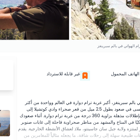
رام الهوائي في بالم سبرينغز
الهاتف المحمول
غير قابلة للاسترداد
ي بالم سبرينغز، أكبر عربة ترام دوارة في العالم وواحدة من أكثر
المعالم تقييماً في بالم سبرينغز. تأخذك هذه الرحلة التي لا تُنسى في صعود بطول 2.5 ميل من قعر صحراء وادي كوتشيلا إلى
البرية الألبية في جبال سان جاسينتو، وكل ذلك بينما تستمتع بإطلالات مذهلة بزاوية 360 درجة من عربة ترام دوارة. أثناء صعودك
يرًا دراماتيكيًا في المناخ والمشهد من مناظر صحراوية قاحلة إلى غابات صنوبر
لمنتزه ولاية جبل سان جاسينتو، ملاذ لعشاق الأنشطة الخارجية. يقدم
اوح من نزهات طبيعية سهلة إلى رحلات شاقة، ما يجعله مثالياً للمغامرين من