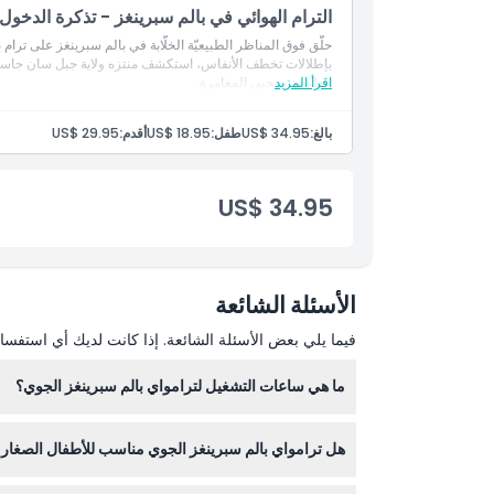
الترام الهوائي في بالم سبرينغز - تذكرة الدخول
الموقع
حلّق فوق المناظر الطبيعيّة الخلّابة في بالم سبرينغز على ترام ب
بإطلالات تخطف الأنفاس، استكشف منتزه ولاية جبل سان جاسينتو
كيفية الاسترداد
اقرأ المزيد
الطبيعة ومحبي المغامرة.
بالغ:
US$ 34.95
طفل:
US$ 18.95
أقدم:
US$ 29.95
سياسة الإلغاء
US$ 34.95
الأسئلة الشائعة
فيما يلي بعض الأسئلة الشائعة. إذا كانت لديك أي استفسار
ما هي ساعات التشغيل لترامواي بالم سبرينغز الجوي؟
هل ترامواي بالم سبرينغز الجوي مناسب للأطفال الصغار 
8:00 مساءً، وآخر رحلة نزول تكون الساعة 9:30 مساءً، مع رحلات مغادرة على الأقل كل نصف ساعة (قد تختلف الأوقات — يرجى التأكد عند الحجز).