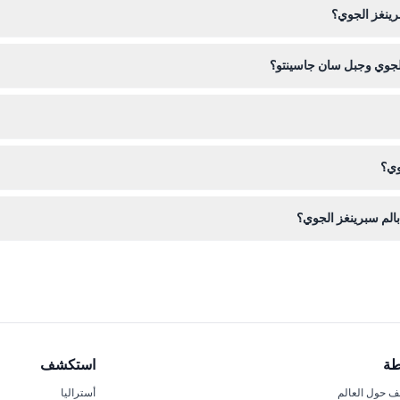
رينغز الجوي؟
ي أو مشكلات في الحركة قبل الحجز.
 الخدمة.
الجوي وجبل سان جاسينتو؟
ف بشكل كبير بين وادي ومحطات الجبل. يُنصح بارتداء أحذية مريحة لاستكشاف
لموقع. ببساطة اختر التاريخ المفضل لديك وتحقق من التوافر قبل الشراء.
وي؟
، لذا يرجى التأكد من اختيار التاريخ والوقت الصحيحين عند الحجز.
بالم سبرينغز الجوي؟
استمتع بركوب ترام دوار لمدة 10 دقائق يقدم مناظر بانورامية بزاوية 360 درجة لوادي كواتشيلا وج
طة
استكشف
 حول العالم
أستراليا