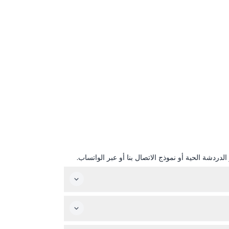
دردشة الحية أو نموذج الاتصال بنا أو عبر الواتساب.
ن الإثنين إلى الجمعة و8:00 صباحًا في عطلات نهاية الأسبوع والعطلات الرسمية. آخر رحلة صعود تكون الساعة
نعم، الأطفال تحت سن 3 سنوات يركبون مجانًا مع تذكرة تُحصل في الموقع، والذين تبلغ أعمارهم 13 سنة أو أقل يجب أن يرافقهم شخص بالغ عمره 21 سنة أو أكثر. الترامواي مناسب