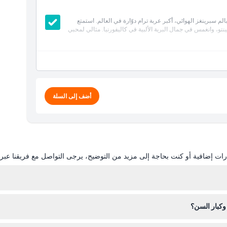
الم سبرينغز الهوائي، أكبر عربة ترام دوّارة في العالم. استمتع
، وانغمس في جمال البرية الألبية في كاليفورنيا. مثالي لمحبي
أضف إلى السلة
ات إضافية أو كنت بحاجة إلى مزيد من التوضيح، يرجى التواصل مع فريقنا عبر ال
يعمل الترامواي يوميًا، حيث تكون أول رحلة صعود الساعة 10:00 صباحًا م
وكبار السن؟