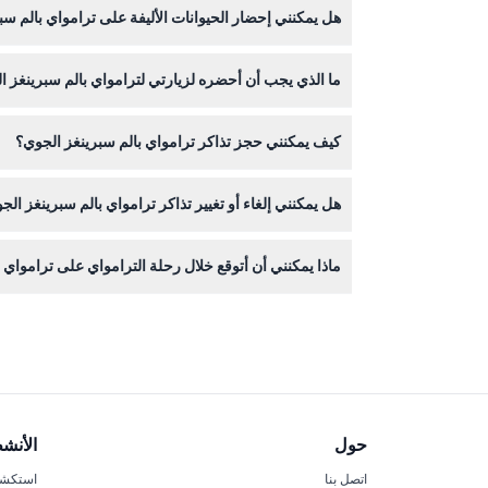
هل يمكنني إحضار الحيوانات الأليفة على ترامواي بالم سب
لمجموعة عمرية واسعة، لكن يرجى مراعاة أي قلق صح
لا يُسمح بالحيوانات الأليفة على الترامواي باستثناء كلاب
ما الذي يجب أن أحضره لزيارتي لترامواي بالم سبرينغز 
احضر ملابس متعددة الطبقات لأن درجات الحرارة تختل
كيف يمكنني حجز تذاكر ترامواي بالم سبرينغز الجوي؟
يمكنك حجز التذاكر بسهولة عبر الإنترنت هنا على هذا ا
هل يمكنني إلغاء أو تغيير تذاكر ترامواي بالم سبرينغز الج
التذاكر غير قابلة للاسترداد ولا يمكن إلغاؤها أو تغييرها
ماذا يمكنني أن أتوقع خلال رحلة الترامواي على ترامواي 
ارتفاع أكثر من 8500 قدم.
حول
الأنش
اتصل بنا
استكشف