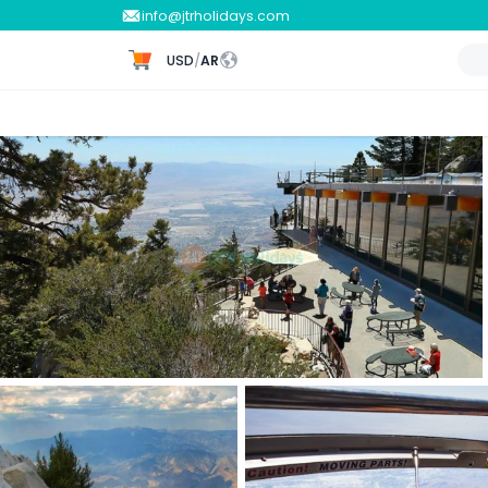
info@jtrholidays.com
USD
/
AR