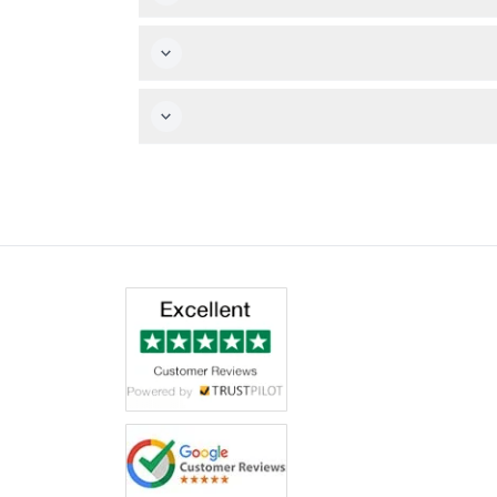
 الأطفال من سن 3 إلى 12 سنة على سعر مخفض، ولكن يجب ملاحظة أن بعض الأماكن قد تفرض رسومًا على
تحقق من العمر عند الأسعار الخاصة بالأطفال.
مكنك التحقق من التوفر وحجز الأماكن السياحية عبر