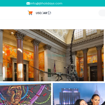
info@jtrholidays.com
USD
/
AR