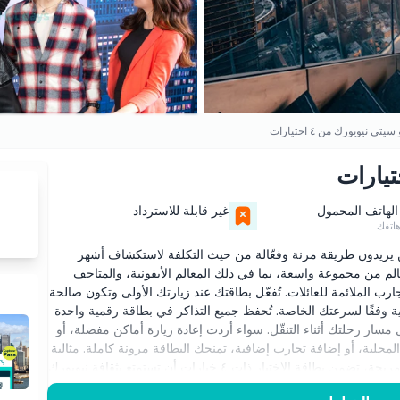
تي نيويورك من ٤ اختيارات
الهاتف المحمول
غير قابلة للاسترداد
اتفك
ات مثالية للزوار الذين يريدون طريقة مرنة وفعّالة من حيث التكلفة لاستكشاف أشهر
المدينة. باستخدام هذه البطاقة، يمكنك اختيار أي ٤ معالم من مجموعة واسعة، بما في ذلك المعالم الأيقونية، والمتاحف
رب الملائمة للعائلات. تُفعّل بطاقتك عند زيارتك الأولى وتكون صالحة
ياحية وفقًا لسرعتك الخاصة. تُحفظ جميع التذاكر في بطاقة رقمية واحدة
سار رحلتك أثناء التنقّل. سواء أردت إعادة زيارة أماكن مفضلة، أو
المحلية، أو إضافة تجارب إضافية، تمنحك البطاقة مرونة كاملة. مثالية
للأزواج والعائلات والمسافرين الذين يفضّلون تجربة سياحية مريحة، تضمن بطاقة الاختيار ذات ٤ خيارات أن تستمتع بثقافة نيويورك
 أثناء اختيار المعالم التي تهمك أكثر واستغلال وقتك في المدينة إلى