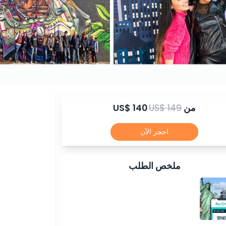
من
US$ 149
US$ 140
احجز الآن
ملخص الطلب