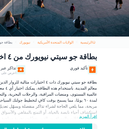
الرئيسية
الولايات المتحدة الأمريكية
نيويورك
بطاقة جو سي
بطاقة جو سيتي نيويورك من ٤ اختيارات
تأكيد فوري
تذاكر عبر 
اعرض على ه
بطاقة جو سيتي نيويورك ذات ٤ اختيار
معالم 
عالمية المستوى، ومنصات المراقبة، والرحلات البحرية، والتجا
لمدة ٦٠ يومًا، مما يسمح بوقت كافٍ لتخطيط جولتك الس
مريحة، مما يلغي الحاجة لشراء تذاكر منفصلة ويسهّل تعديل م
استكشاف أحياء نابضة بالحياة، أو التمتع بالمقاهي والأسواق 
اقرأ المزيد
وتاريخها وترفيهها دون استعجال. عزّز الراحة والقيمة والحرية