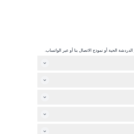
دردشة الحية أو نموذج الاتصال بنا أو عبر الواتساب.
تختار أي 4 أماكن سياحية من أكثر من 90 خيارًا، ثم تقوم بتفعيل تصريحك عند زيارتك الأولى. بمجرد التفعيل، يكون التصريح صالحًا لمدة 30 يومًا متتاليًا، مما يمنحك وقتًا كافيًا لاستكشاف
موقع لمعرفة الأماكن التي تحتاج ذلك.