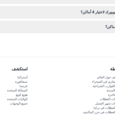
التصريح مخصص للأعمار 13 سنة فما فوق بالسعر الخاص بالبالغين. يحصل
ختيار 4 أماكن؟
 للدخول إلى الأماكن السياحية. حمل بطاقة هوية مع صورة إن أمكن، خاصة لل
حي. فقط أظهر تصريحك الرقمي عند الدخول؛ كل مكان صالح لزيارة واحدة فقط. ي
طة
استكشف
 حول العالم
أستراليا
فاري في الصحراء
سنغافورة
لقوارب الشراعية
فرنسا
لمدينة
المملكة المتحدة
اخرة
هونغ كونغ
ات العطلات
الولايات المتحدة
قات شهر العسل
جميع الوجهات
لعطلات في تركيا
لعطلات في جزر المالديف