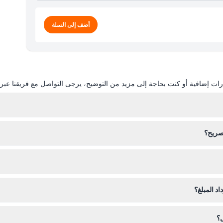
أضف إلى السلة
ات إضافية أو كنت بحاجة إلى مزيد من التوضيح، يرجى التواصل مع فريقنا عبر ال
تصريح؟
يح، لذا من الأفضل التخطيط جيدًا للأماكن التي ترغب في رؤيتها.
 لذا من الجيد التحقق من تطبيق جو سيتي أو دليل السفر أثناء الحجز على هذا ال
د المبلغ؟
د من تحديد مواعيد سفرك قبل الحجز.
ل؟