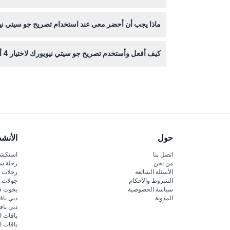
ماذا يجب أن أحضر معي عند استخدام تصريح جو سيتي نيويورك لا
الأطفال من عمر 0 إلى 2 سنة، لذلك تحقق مسبقًا.
فقط أحضر تصريحك الرقمي على هاتفك أو قسيمة مطبوعة
كيف أفعل وأستخدم تصريح جو سيتي نيويورك لاختيار 4 أماكن؟
يتم تفعيل تصريحك تلقائيًا عند زيارتك لأول مكان سيا
الإنترنت هنا قبل الذهاب.
حول
الأنش
اتصل بنا
استكشف
من نحن
رحلة س
الأسئلة الشائعة
رحلات ا
الشروط والأحكام
جولات ا
سياسة الخصوصية
يخوت ف
المدونة
دبي باق
دبي با
باقات ا
باقات ا