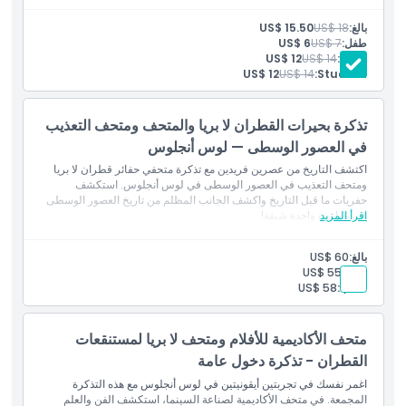
الموقع
بالغ:
US$ 18
US$ 15.50
طفل:
US$ 7
US$ 6
طالب:
US$ 14
US$ 12
كيفية الوصول إلى هناك
US$ 12
US$ 14
Student:
كيفية الاسترداد
تذكرة بحيرات القطران لا بريا والمتحف ومتحف التعذيب
في العصور الوسطى — لوس أنجلوس
اكتشف التاريخ من عصرين فريدين مع تذكرة متحفي حفائر قطران لا بريا
سياسة الإلغاء
ومتحف التعذيب في العصور الوسطى في لوس أنجلوس. استكشف
حفريات ما قبل التاريخ واكشف الجانب المظلم من تاريخ العصور الوسطى
اقرأ المزيد
في مغامرة واحدة شيقة!
بالغ:
US$ 60
طفل:
US$ 55
طالب:
US$ 58
متحف الأكاديمية للأفلام ومتحف لا بريا لمستنقعات
القطران - تذكرة دخول عامة
اغمر نفسك في تجربتين أيقونيتين في لوس أنجلوس مع هذه التذكرة
المجمعة. في متحف الأكاديمية لصناعة السينما، استكشف الفن والعلم