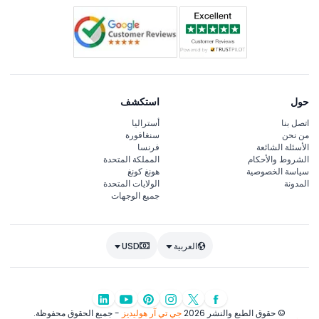
حول
استكشف
اتصل بنا
أستراليا
من نحن
سنغافورة
الأسئلة الشائعة
فرنسا
الشروط والأحكام
المملكة المتحدة
سياسة الخصوصية
هونغ كونغ
المدونة
الولايات المتحدة
جميع الوجهات
العربية
USD
© حقوق الطبع والنشر 2026
جي تي آر هوليديز
- جميع الحقوق محفوظة.