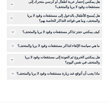
هل يمكنني إحضار عربة أطفال أو كرسي متحرك إلى
باستثناء إغلاقه في أول ثلاثاء من كل شهر وفي العطلات
مستنقعات وقود لا بريا والمتحف؟
الرئيسية مثل يوم الاستقلال، عيد الشكر، عيد الميلاد، ويوم رأس
نعم، المتحف والمنتزه كلاهما مهيأ لاستخدام عربات الأطفال
السنة. والمنتزه نفسه مفتوح يوميًا من الساعة 6:00 صباحًا حتى
هل يُسمح للأطفال بالدخول إلى مستنقعات وقود لا بريا
والكراسي المتحركة، مما يسهل على الزوار من جميع مستويات
10:00 مساءً (قد تتغير الأوقات — يرجى التأكد عند الحجز).
والمتحف، وما هي قواعد التذاكر الخاصة بهم؟
الحركة الاستمتاع بالمعروضات.
الأطفال من عمر 0-2 يدخلون مجانًا، بينما للأطفال من 3-12
كيف يمكنني حجز تذاكر مستنقعات وقود لا بريا والمتحف؟
والطلاب من 13-17 عمرهم أسعار تذاكر خاصة. أما من يبلغ 18
سنة فأكثر فيُطبق عليهم سعر التذاكر للبالغين، لذا تأكد من
يمكنك حجز تذاكرك بسهولة عبر الإنترنت هنا على هذا الموقع؛
الحجز وفقًا لذلك.
ما هي سياسة الإلغاء لتذاكر مستنقعات وقود لا بريا والمتحف؟
فقط اختر التاريخ والوقت المفضلين للتحقق من التوافر وضمان
زيارتك.
التذاكر غير قابلة للاسترداد ولا يمكن إلغاؤها، لذا تأكد من تثبيت
هل يمكنني الخروج ثم العودة إلى مستنقعات وقود لا بريا
تاريخ ووقت زيارتك عند الحجز.
والمتحف في نفس اليوم؟
لا، لا يُسمح بإعادة الدخول بعد مغادرة المكان، لذا خطط زيارتك
ماذا يجب أن أتوقع عند زيارة مستنقعات وقود لا بريا والمتحف؟
بعناية للاستمتاع بكل شيء دفعة واحدة.
توقع رؤية حفريات مثيرة من عصر الجليد مثل الماموثات
والقطط ذات الأنياب المنجلية، مشاهدة علماء الحفريات أثناء
عملهم في مختبر الحفريات، والاستمتاع بمعروضات تفاعلية تُعيد
حياة لوس أنجلوس ما قبل التاريخ.