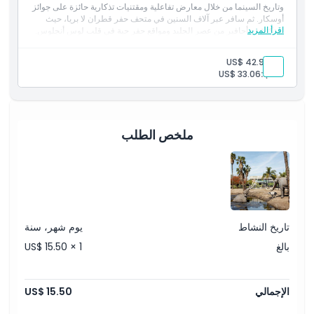
وتاريخ السينما من خلال معارض تفاعلية ومقتنيات تذكارية حائزة على جوائز
أوسكار. ثم سافر عبر آلاف السنين في متحف حفر قطران لا بريا، حيث
اقرأ المزيد
ستكتشف أحافير من عصر الجليد ومواقع حفر حية في قلب لوس أنجلوس.
بالغ:
US$ 42.99
طالب:
US$ 33.06
ملخص الطلب
تاريخ النشاط
يوم شهر، سنة
بالغ
US$ 15.50 × 1
الإجمالي
US$ 15.50