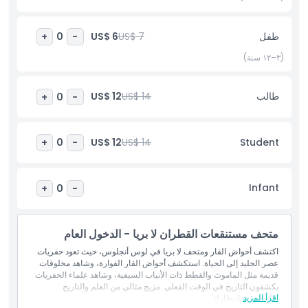
الأنشطة التعليمية الممتعة في لوس أنجلوس، يقدم حفر القار لا بريا
والمتحف تجربة لا تُنسى تمزج بين الاكتشاف والمغامرة والاستكشاف
طفل
US$ 7
US$ 6
+
0
-
العلمي.
(٣–١٢ سنة)
أبرز المعالم
طالب
US$ 14
US$ 12
+
0
-
المتضمنات
US$ 12
US$ 14
Student
+
0
-
سياسة الأطفال والبالغين
Infant
+
0
-
الاستثناءات
متحف مستنقعات القطران لا بريا - الدخول العام
ساعات العمل
اكتشف أحواض القار ومتحف لا بريا في لوس أنجلوس، حيث تعود حفريات
عصر الجليد إلى الحياة. استكشف أحواض القار الفوارة، وشاهد مخلوقات
قديمة مثل الماموث والقطط ذات الأنياب السيفية، وشاهد علماء الحفريات
ما يجب معرفته
يكشفون التاريخ في الوقت الفعلي. مزيج مثالي من العلم والتاريخ
اقرأ المزيد
والمغامرة بانتظارك.