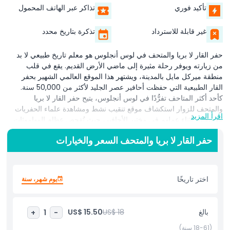
تأكيد فوري
تذاكر عبر الهاتف المحمول
غير قابلة للاسترداد
تذكرة بتاريخ محدد
حفر القار لا بريا والمتحف في لوس أنجلوس هو معلم تاريخ طبيعي لا بد
من زيارته ويوفر رحلة مثيرة إلى ماضي الأرض القديم. يقع في قلب
منطقة ميركل مايل بالمدينة، ويشتهر هذا الموقع العالمي الشهير بحفر
القار الطبيعية التي حفظت أحافير عصر الجليد لأكثر من 50,000 سنة.
كأحد أكثر المتاحف تفرُّدًا في لوس أنجلوس، يتيح حفر القار لا بريا
والمتحف للزوار استكشاف موقع تنقيب نشط ومشاهدة علماء الحفريات
اقرأ المزيد
الحقيقيين أثناء عملهم في مختبر الأحافير، حيث تُفحص عظام المهاموثات
والقطط النابية والذئاب العملاقة والكسلان العملاق بعناية وتُرمم. تساعد
حفر القار لا بريا والمتحف السعر والخيارات
المعارض التفاعلية والنماذج بالحجم الطبيعي على إحياء عصر الجليد، مما
يجعلها واحدة من أفضل التجارب التعليمية في لوس أنجلوس للعائلات
والسياح ومجموعات المدارس. في الخارج، يمكن للزوار مشاهدة حفر القار
التي لا تزال تغلي وزيارة مشروع 23، حيث يواصل العلماء اكتشاف آلاف
اختر تاريخًا
يوم شهر، سنة
الأحافير من الحفريات الحديثة. يقدم هذا المتحف العملي مقاطع فيديو
معلوماتية وعروضًا غامرة وفرصة لفهم علم حفظ الأحافير في المكان ذاته
الذي تُجرى فيه الاكتشافات. بمزيجه من العلم والتاريخ والتعلم التفاعلي،
بالغ
US$ 18
US$ 15.50
+
1
-
فإن حفر القار لا بريا ليس مجرد متحف بل موقع بحثي حي في وسط
المدينة. مثالي لأي شخص مهتم بعلم الحفريات أو الحياة ما قبل التاريخ أو
(18-61 سنة)