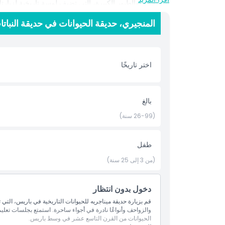
الزواحف، والطيور الكبيرة، التي تضيف لمسة تاريخية لزيارتك. 
حيث يشارك القائمون رؤى مثيرة عن سلوك الحيوانات وموائل
المنجيري، حديقة الحيوانات في حديقة النبات
في حديقة النباتات هو جوهرة مخفية في باريس، يقدم يومًا ذ
احجز تذاكرك عبر الإنترنت وادخل إلى عالم تتلاقي فيه الطبي
اختر تاريخًا
أبرز المعالم
المتضمنات
بالغ
(26-99 سنة)
سياسة الأطفال والبالغين
طفل
الاستثناءات
(من 3 إلى 25 سنة)
إضافة إضافية
دخول بدون انتظار
والزواحف وأنواعًا نادرة في أجواء ساحرة. استمتع بجلسات تعلي
ساعات العمل
الحيوانات من القرن التاسع عشر في وسط باريس.