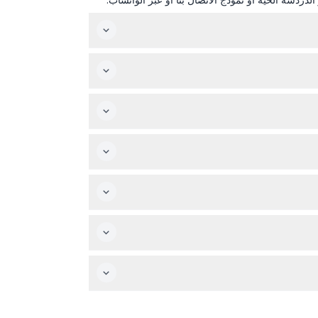
تفتح حديقة الحيوانات الميناجيريه يوميًا من الساعة 10:00 صباحًا حتى 6:00 مساءً، مع آخر دخول قبل ساعة من الإغلاق. وهي مغلقة في 25 ديسمبر (قد يتغير الموعد — يرجى التأكد عند
نعم، يدخل الزوار من ذوي الاحتياجات الخاصة ومرافقوهم مجانًا مع تقديم إثبات صالح، وتتوفر تذاكر مخفضة في الموقع لزوار الاتحاد الأوروبي تحت سن 26، وحاملي بطاقة التعليم،
افها.