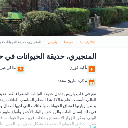
الرئيسية
فرنسا
باريس
المنجيري، حديقة الحيوانات في 
المنجيري، حديقة الحيوانات في حد
تأكيد فوري
تذاكر عبر 
تذكرة بتاريخ محدد
تقع في قلب باريس داخل حديقة النباتات الخضراء، تُعد حد
العالم، تأسست عام 1794. هذا المعلم المناس
بد من زيارتها لعشاق الحيوانات والعائلات التي لديها أطفال 
في ذلك إنسان الغاب والزواحف والبناد الأحمر وأنواع طيور نا
البيئي. يمكن للزوار الاستمتاع بلقاءات قريبة مع الحيوان
عمارة حدائق الحيوان المحفوظة بشكل جميل من القرن التا
اقرأ المزيد