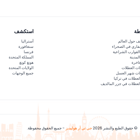
طة
استكشف
 حول العالم
أستراليا
فاري في الصحراء
سنغافورة
لقوارب الشراعية
فرنسا
لمدينة
المملكة المتحدة
اخرة
هونغ كونغ
ات العطلات
الولايات المتحدة
قات شهر العسل
جميع الوجهات
لعطلات في تركيا
لعطلات في جزر المالديف
© حقوق الطبع والنشر 2026
جي تي آر هوليديز
- جميع الحقوق محفوظة.