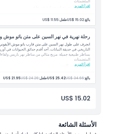
المتضمنات
اقرأ المزيد
الوصول إلى معروضات حيوانية عمرها قرون
ما يجب معرفته
فرصة لاستكشاف مسارات التنوع البيولوجي واللوحات الإرشادي
جلسات مثرية يقودها القائمون على رعاية الحياة البرية والمدرب
بالغ:
US$ 15.02
طفل:
US$ 11.55
التنزه عبر مسارات الحديقة المظللة والحظائر الهادئة
الموقع
مثالي للعقول الصغيرة الفضولية والنزهات الهادئة في عطلات نه
رحلة نهرية في نهر السين على متن باتو موش ومن
كيفية الوصول إلى هناك
انجرف على طول نهر السين على متن قارب باتو موش الأيقوني م
التاريخي في حديقة النباتات، أحد أقدم حدائق الحيوانات في أورو
بمناظر طبيعية جميلة. مزيج مثالي من مناظر نهر باريس ولقاءات
المتضمنات
كيفية الاسترداد
اقرأ المزيد
تذاكر رحلة نهر السين
دخول إلى حديقة الحيوانات التاريخية
خيارات مواعيد مرنة
سياسة الإلغاء
بالغ:
US$ 34.66
US$ 25.42
طفل:
US$ 24.26
US$ 21.95
تجربة مناسبة للعائلات
US$ 15.02
الأسئلة الشائعة
فيما يلي بعض الأسئلة الشائعة. إذا كانت لديك أي استفسار