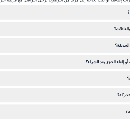
؟
العائلات؟
الحديقة؟
أو إلغاء الحجز بعد الشراء؟
ى التأكد من حجز التاريخ والوقت الصحيحين.
؟
لزيارتك، لأن الحديقة تغطي منطقة حديقة تاريخية مع العديد من الأقفاص لاستكش
متحركة؟
يجب على الزوار الذين يعانون من مشاكل في الحركة التخطيط لذلك مسبقًا.
ت؟
موقع لتجنب الانتظار وضمان زيارتك مسبقًا.