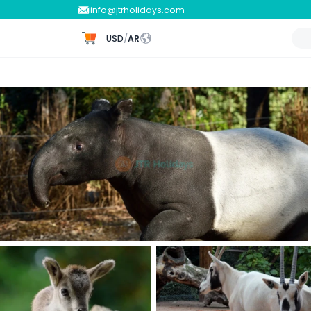
info@jtrholidays.com
USD
/
AR