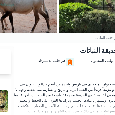
حديقة النباتات
يقة النباتات
الهاتف المحمول
غير قابلة للاسترداد
يقة حيوان المنجيري في باريس واحدة من أقدم حدائق الحيوان في
ب للعائلات يقدم مزيجاً فريداً من الحياة البرية والتاريخ والعمارة، مما يجعله وجهة لا
ومحبي التاريخ. تأوي الحديقة مجموعة واسعة من الحيوانات الغريبة، بما
درة، وتشتهر بإعدادها الحميم وتركيزها القوي على الحفظ والتعليم
ات في مساحة هادئة صالحة للمشي ومناسبة للأطفال الصغار. استكشف
سع عشر، بما في ذلك حوض الدب الشهير، والروتوندا، وبيت