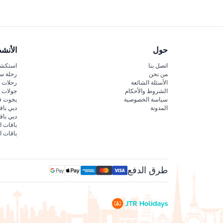
حول
الأنش
اتصل بنا
استكشف
من نحن
رحلة س
الأسئلة الشائعة
رحلات ا
الشروط والأحكام
جولات ا
سياسة الخصوصية
يخوت ف
المدونة
دبي باق
دبي با
باقات ا
باقات ا
طرق الدفع