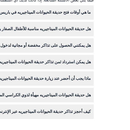
ما هي أوقات فتح حديقة الحيوانات الميناجيريه في باريس
هل حديقة الحيوانات الميناجيريه مناسبة للأطفال الصغار و
الحجز).
نعم، الأطفال دون سن 3 سنوات يدخلون مجانًا، ويجب أن يرافق الأطفال دون 13 عامًا شخص بالغ، حيث يُسمح لشخص بالغ بمرافقة ما يصل إلى 6 أطفال.
هل يمكنني الحصول على تذاكر مخفضة أو مجانية لدخول 
هل يمكن استرداد ثمن تذاكر حديقة الحيوانات الميناجيريه 
والباحثين عن عمل الفرنسيين.
التذاكر غير قابلة للاسترداد ولا يمكن إلغاؤها، لذا يرج
ماذا يجب أن أحضر عند زيارة حديقة الحيوانات الميناجيريه
ارتدِ أحذية مريحة للمشي واحضر ماءً أو وجبات خفيفة 
هل حديقة الحيوانات الميناجيريه مهيأة لذوي الكراسي ال
لا، الحديقة غير مهيأة لذوي الكراسي المتحركة، لذلك 
كيف أحجز تذاكر حديقة الحيوانات الميناجيريه عبر الإنترن
يمكنك حجز تذاكرك بسهولة عبر الإنترنت هنا على هذا ال