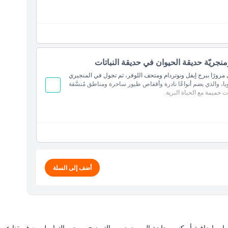
ة
ون
اية الأسبوع
جريّة حديقة الحيوان في حديقة النباتات
رورًا ببرج إيفل ونوتردام ومتحف اللوفر، ثم تجول في المنجيري
با، والذي يضم أنواعًا نادرة وأقفاص طيور ساحرة ومناطق مُنسَّقة
 حميمة مع الحياة البرية.
أضف إلى السلة
ات إضافية أو كنت بحاجة إلى مزيد من التوضيح، يرجى التواصل مع فريقنا عبر ال