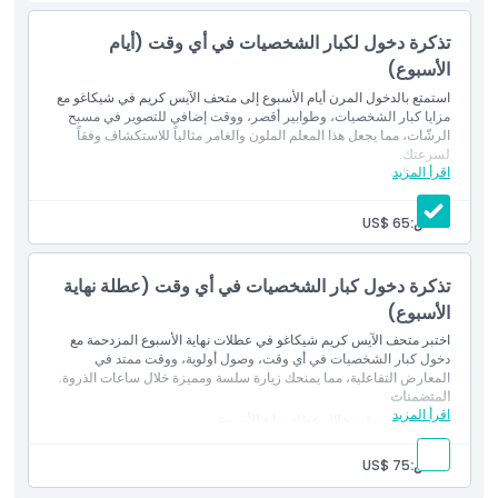
تذكرة دخول لكبار الشخصيات في أي وقت (أيام
المتضمنات
الأسبوع)
استمتع بالدخول المرن أيام الأسبوع إلى متحف الآيس كريم في شيكاغو مع
سياسة الأطفال والبالغين
مزايا كبار الشخصيات، وطوابير أقصر، ووقت إضافي للتصوير في مسبح
الرشّات، مما يجعل هذا المعلم الملون والغامر مثالياً للاستكشاف وفقاً
لسرعتك.
الاستثناءات
اقرأ المزيد
المتضمنات
دخول مرن خلال أيام الأسبوع
مزايا الوصول لكبار الشخصيات
شخص:
US$ 65
ازدحام أقل
ساعات العمل
تذكرة دخول كبار الشخصيات في أي وقت (عطلة نهاية
ما يجب معرفته
الأسبوع)
اختبر متحف الآيس كريم شيكاغو في عطلات نهاية الأسبوع المزدحمة مع
دخول كبار الشخصيات في أي وقت، وصول أولوية، ووقت ممتد في
الموقع
المعارض التفاعلية، مما يمنحك زيارة سلسة ومميزة خلال ساعات الذروة.
المتضمنات
اقرأ المزيد
دخول في أي وقت خلال عطلة نهاية الأسبوع
كيفية الوصول إلى هناك
دخول ذو أولوية لكبار الشخصيات
راحة خلال أوقات الذروة
شخص:
US$ 75
كيفية الاسترداد