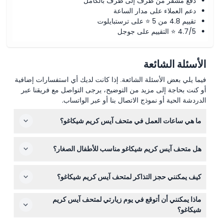
دفع مشفر من طرف إلى طرف بالكامل
دعم العملاء على مدار الساعة
تقييم 4.8 من 5 ⭐ على ترستبايلوت
4.7/5 ⭐ التقييم على جوجل
الأسئلة الشائعة
فيما يلي بعض الأسئلة الشائعة. إذا كانت لديك أي استفسارات إضافية
أو كنت بحاجة إلى مزيد من التوضيح، يرجى التواصل مع فريقنا عبر
الدردشة الحية أو نموذج الاتصال بنا أو عبر الواتساب.
ما هي ساعات العمل في متحف آيس كريم شيكاغو؟
متحف آيس كريم شيكاغو مفتوح يوم الإثنين، من الأربعاء إلى
هل متحف آيس كريم شيكاغو مناسب للأطفال الصغار؟
الخميس من 11:00 صباحًا حتى 7:00 مساءً، يوم الجمعة من
11:00 صباحًا حتى 8:00 مساءً، ومن السبت إلى الأحد من 10:00
نعم، الأطفال الذين تتراوح أعمارهم بين 0-2 يدخلون مجانًا ولكن
صباحًا حتى 8:00 مساءً، مع السماح بالدخول الأخير قبل ساعة
كيف يمكنني حجز التذاكر لمتحف آيس كريم شيكاغو؟
يجب أن يكونوا برفقة شخص بالغ يدفع التذكرة. الأطفال من عمر
من الإغلاق (قد تتغير الأوقات — يرجى التأكد عند الحجز).
3 سنوات فما فوق يدفعون نفس سعر تذكرة البالغين، مما
المتحف مغلق يوم الثلاثاء.
يمكن حجز التذاكر لمتحف آيس كريم شيكاغو بسهولة عبر
يجعلها تجربة ممتعة لجميع أفراد العائلة.
ماذا يمكنني أن أتوقع في يوم زيارتي لمتحف آيس كريم
الإنترنت هنا على هذا الموقع، مما يضمن لك اختيار التاريخ
شيكاغو؟
والوقت المفضلين قبل الوصول.