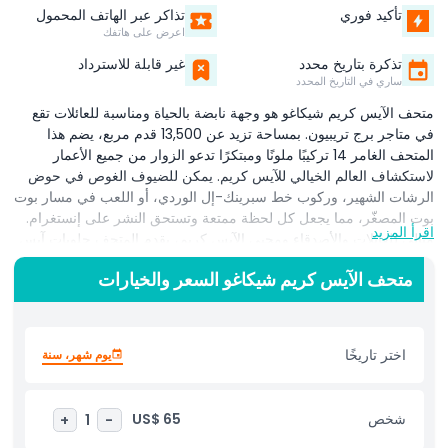
تأكيد فوري
تذاكر عبر الهاتف المحمول
اعرض على هاتفك
تذكرة بتاريخ محدد
غير قابلة للاسترداد
ساري في التاريخ المحدد
متحف الآيس كريم شيكاغو هو وجهة نابضة بالحياة ومناسبة للعائلات تقع
في متاجر برج تريبيون. بمساحة تزيد عن 13,500 قدم مربع، يضم هذا
المتحف الغامر 14 تركيبًا ملونًا ومبتكرًا تدعو الزوار من جميع الأعمار
لاستكشاف العالم الخيالي للآيس كريم. يمكن للضيوف الغوص في حوض
الرشات الشهير، وركوب خط سبرينك-إل الوردي، أو اللعب في مسار بوت
بوت المصغّر، مما يجعل كل لحظة ممتعة وتستحق النشر على إنستغرام.
اقرأ المزيد
مثالي للعائلات والأصدقاء ومحبي الآيس كريم، يقدم المتحف حلويات آيس
كريم غير محدودة وتذوقات فريدة طوال التجربة. تفاجئ كل غرفة الزوار
متحف الآيس كريم شيكاغو السعر والخيارات
بديكور خيالي ونكهات مبهجة، مما يجعلها أكثر من مجرد متعة للذائقة؛ إنها
مغامرة متعددة الحواس تثير الفرح والدهشة. مثالي لأعياد الميلاد، وليالي
المواعدة، أو الزيارات العارضة، متحف الآيس كريم شيكاغو هو وجهة
مصنفة ضمن الأفضل تمزج بين الترفيه والإبداع والدلال. سواء كنت محليًا
اختر تاريخًا
يوم شهر، سنة
أو زائرًا، فإنه يعدك بهروب لا ينسى إلى عالم من الخيال والحلاوة.
شخص
US$ 65
+
1
-
أبرز المعالم