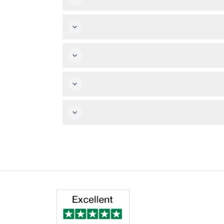
بالتأكيد! المتحف يرحب بالزوار من جميع الأعمار بما في ذلك الأطفال، وكبار السن، والطلاب، مع تسعير خاص للأطفال من عمر 3 إلى 12 سنة، وكبار السن 62 فما فوق، والطلاب. الأطفال
تاجها.