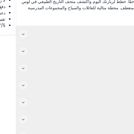
لا 
سى حقًا. خطط لزيارتك اليوم واكتشف متحف التاريخ الطبيعي في لوس
دفع
نعطف. محطة مثالية للعائلات والسياح والمجموعات المدرسية
دعم
تقييم 4.8 من 5 ⭐ ع
4.7/5 ⭐ التق