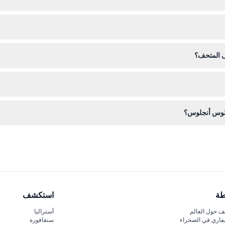
د من ثبات خططك قبل الحجز.
ى المتحف؟
طفال والكراسي المتحركة، لذا يمكنك إحضار أي وسائل مساعدة على التنقل تح
تخدام نفس التذكرة.
 لوس أنجلوس؟
)، بطاقة الطالب إذا كنت طالبًا، وحذاء مريح للمشي خلال المعارض الواسعة.
طة
استكشف
 حول العالم
أستراليا
فاري في الصحراء
سنغافورة