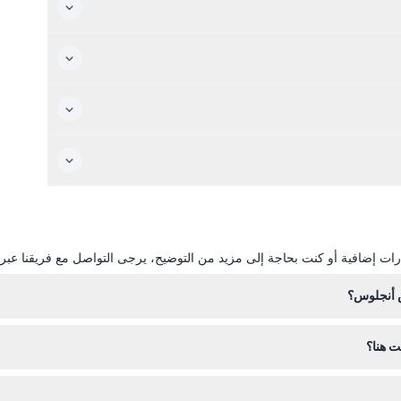
ات إضافية أو كنت بحاجة إلى مزيد من التوضيح، يرجى التواصل مع فريقنا عبر ال
س أنجلوس؟
المتحف مفتوح يوميًا من الساعة 9:30 صباحًا حتى 5:00 مساءً، ولكنه مغلق في أول ثلاثاء من كل شهر (باستثناء ين
ت هنا؟
 عند الحجز).
 على هذا الموقع لتاريخ ووقت محددين.