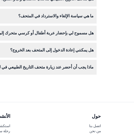
ما هي سياسة الإلغاء والاسترداد في المتحف؟
تحت سن 3 يدخلون مجانًا.
التذاكر غير قابلة للاسترداد ولا يمكن إلغاؤها، لذا تأك
هل مسموح لي بإحضار عربة أطفال أو كرسي متحرك إل
نعم، المتحف متاح للأشخاص الذين يستخدمون عربات الأ
هل يمكنني إعادة الدخول إلى المتحف بعد الخروج؟
لا، بمجرد مغادرتك المتحف، لا يسمح بإعادة الدخول باس
ماذا يجب أن أحضر عند زيارة متحف التاريخ الطبيعي في
أحضر قسيمة التذكرة الخاصة بك (مطبوعة أو على هاتفك
حول
الأنش
اتصل بنا
استكشف
من نحن
رحلة س