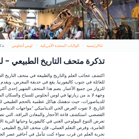
الرئيسية
الولايات المتحدة الأمريكية
لوس أنجلوس
تذك
تذكرة متحف التاريخ الطبيعي -
اكتشف عجائب العلم والتاريخ والطبيعة في متحف التاريخ ال
للعائلة في جنوب كاليفورنيا. يقع في حديقة المعرض، ويقد
للزوار من جميع الأعمار. يضم هذا المتحف الشهير إحدى أكثر
وجهة لا بد من زيارتها في لوس أنجلوس للسياح والسكان المح
للديناصورات، حيث تدهشك هياكل عظمية بالحجم الطبيعي لل
التاريخ. لا تفوت العرض الحي الديناميكي “مواجهات الديناصور
القصصي. استكشف قاعة الأحجار والمعادن البراقة، التي تضم
تعرض التنوع البيولوجي الغني في كاليفورنيا وحياتها البرية ال
الغامرة، وفرص التعلم العملي، فإن متحف التاريخ الطبيعي 
تجربة العلم عن قرب. سواء كنت تتأمل في أحافير عصر الج