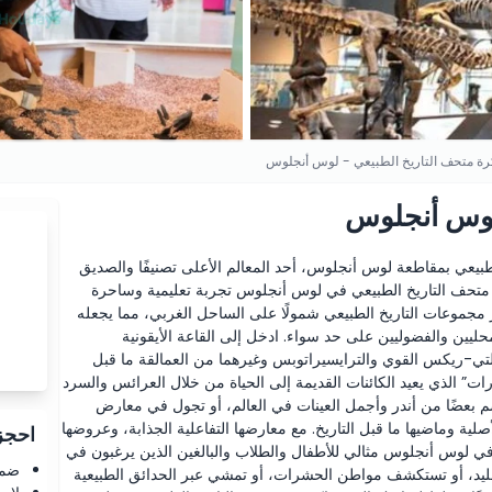
رة متحف التاريخ الطبيعي - لوس أنجلوس
 لوس أنجلوس
طبيعي بمقاطعة لوس أنجلوس، أحد المعالم الأعلى تصنيفًا والصديق
م متحف التاريخ الطبيعي في لوس أنجلوس تجربة تعليمية وساحرة
 مجموعات التاريخ الطبيعي شمولًا على الساحل الغربي، مما يجعله
ليين والفضوليين على حد سواء. ادخل إلى القاعة الأيقونية
تي-ريكس القوي والترايسيراتوبس وغيرهما من العمالقة ما قبل
ات” الذي يعيد الكائنات القديمة إلى الحياة من خلال العرائس والسرد
 بعضًا من أندر وأجمل العينات في العالم، أو تجول في معارض
أصلية وماضيها ما قبل التاريخ. مع معارضها التفاعلية الجذابة، وعروضها
احجز 
في لوس أنجلوس مثالي للأطفال والطلاب والبالغين الذين يرغبون في
ضما
ليد، أو تستكشف مواطن الحشرات، أو تمشي عبر الحدائق الطبيعية