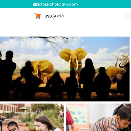
info@jtrholidays.com
USD
/
AR