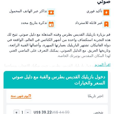
صوتي
تأكيد فوري
تذاكر عبر الهاتف المحمول
غير قابلة للاسترداد
تذكرة بتاريخ محدد
قم بزيارة بازيليك القديس بطرس وقبته المذهلة مع دليل صوتي. تتيح لك
هذه التجربة استكشاف واحدة من أشهر الكنائس في العالم، الواقعة في
دولة الفاتيكان. تشتهر البازيليك بعمارتها المبهرة، وأعمالها الفنية الرائعة،
وتاريخها العريق. مع الدليل الصوتي، يمكنك التعرف على الماضي الغني
لهذا المكان المقدس بوتيرتك الخاصة.
اقرأ المزيد
تبدأ الجولة بدخول بازيليك القديس بطرس، حيث يمكنك الإعجاب بمساحتها
الداخلية الفخمة. أُعجب بتمثال البييتا لمايكل أنجلو، والبالداتشينو لبرنيني،
دخول بازيليك القديس بطرس والقبة مع دليل صوتي
والفسيفساء الجميلة التي تزيّن الكنيسة. كل ركن في البازيليك يحتضن
تفاصيل مذهلة تجعلها موقعاً لا بد من زيارته في دولة الفاتيكان.
السعر والخيارات
بعد استكشاف البازيليك، اصعد إلى القبة للحصول على منظر لا يُنسى.
اختر تاريخًا
يوم شهر، سنة
تسلّق إلى القمة وشاهد المناظر الخلابة لدولة الفاتيكان وروما. التسلق
يستحق العناء، إذ أن الإطلالات البانورامية من القبة ساحرة. ستحصل على
منظور فريد للمدينة من الأعلى، مما يجعل هذه الزيارة أكثر تميّزاً.
شخص
US$ 44.99
US$ 39.22
+
1
-