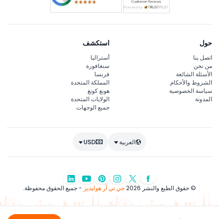
حول
استكشف
اتصل بنا
أستراليا
من نحن
سنغافورة
الأسئلة الشائعة
فرنسا
الشروط والأحكام
المملكة المتحدة
سياسة الخصوصية
هونغ كونغ
المدونة
الولايات المتحدة
جميع الوجهات
العربية
USD
© حقوق الطبع والنشر 2026
جي تي آر هوليديز
- جميع الحقوق محفوظة.