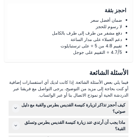
احجز بثقة
ضمان أفضل سعر
لا رسوم للحجز
دفع مشفر من طرف إلى طرف بالكامل
دعم العملاء على مدار الساعة
تقييم 4.8 من 5 ⭐ على ترستبايلوت
4.7/5 ⭐ التقييم على جوجل
الأسئلة الشائعة
فيما يلي بعض الأسئلة الشائعة. إذا كانت لديك أي استفسارات إضافية
أو كنت بحاجة إلى مزيد من التوضيح، يرجى التواصل مع فريقنا عبر
الدردشة الحية أو نموذج الاتصال بنا أو عبر الواتساب.
كيف أحجز تذاكر لزيارة كنيسة القديس بطرس والقبة مع دليل
صوتي؟
يمكنك بسهولة حجز تذاكرك عبر الإنترنت هنا على هذا الموقع.
ماذا يجب أن أرتدي عند زيارة كنيسة القديس بطرس وتسلق
فقط اختر التاريخ والوقت المفضلين وأكمل عملية الدفع لتأمين
القبة؟
زيارتك.
هناك قواعد لباس صارمة تحظر الملابس التي تكشف الكتفين أو