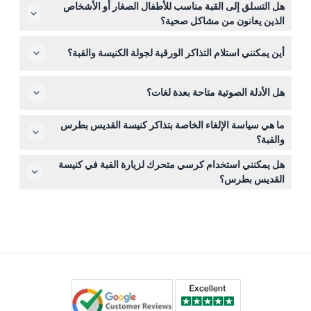
هل التسلق إلى القبة مناسب للأطفال الصغار أو الأشخاص
الظهر أو الركبتين. ننصح بإحضار وشاح أو سترة، أو ارتداء ملابس
الذين يعانون من مشاكل صحية؟
محتشمة لضمان الدخول بسهولة.
لا يُنصح بالتسلق للأطفال دون سن ٧ سنوات، والبالغين فوق ٧٥
أين يمكنني استلام التذاكر الورقية لجولة الكنيسة والقبة؟
سنة، والنساء الحوامل، وأي شخص يعاني من دوار المرتفعات،
رهاب الأماكن المغلقة، أمراض القلب، أو صعوبة في المشي.
عليك استبدال قسيمتك بالتذاكر في مقهى آل سان ميشيل في
هل الأدلة الصوتية متاحة بعدة لغات؟
بورغو سانتو سبيريتو، الذي يبعد مسافة قصيرة سيرًا على الأقدام
من كنيسة القديس بطرس.
نعم، تُقدم الأدلة الصوتية بعدة لغات تشمل الإنجليزية، الإيطالية،
ما هي سياسة الإلغاء الخاصة بتذاكر كنيسة القديس بطرس
الفرنسية، الإسبانية، الألمانية، والماندرين، مما يتيح لك الاستمتاع
والقبة؟
بالتجربة بلغتك المفضلة.
التذاكر غير قابلة للاسترداد ولا يمكن إلغاؤها، لذا تأكد من اختيار
هل يمكنني استخدام كرسي متحرك لزيارة القبة في كنيسة
التاريخ والوقت بعناية وفق خططك.
القديس بطرس؟
للأسف، الجولة غير مهيأة للكراسي المتحركة بسبب طبيعة
التسلق إلى القبة.