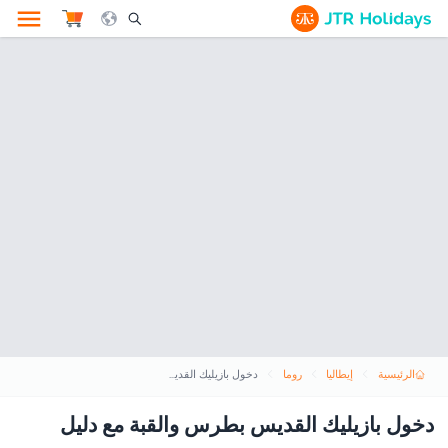
le Search Opener Icon
الرئيسية
إيطاليا
روما
دخول بازيليك القديس بطرس والقبة مع دليل صوتي
دخول بازيليك القديس بطرس والقبة مع دليل