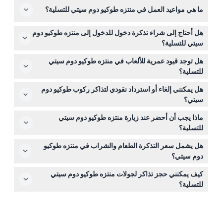
ما هي مواعيد العمل في منتزه طوكيو دوم سيتي للتسلية؟
يفتح المنتزه عادة من الساعة 10:00 صباحًا حتى 8:00 مساءً
هل أحتاج إلى شراء تذكرة دخول للدخول إلى منتزه طوكيو دوم
يوميًا، ولكن قد تختلف المواعيد حسب الموسم أو الأحداث، لذا
سيتي للتسلية؟
من الأفضل التحقق من الموقع الرسمي لأحدث الأوقات قبل
الدخول إلى المنتزه مجاني، ولكنك تدفع لكل ركوب باستخدام
زيارتك (قابلة للتغيير — يرجى التأكد عند الحجز).
هل توجد قيود عمرية للألعاب في منتزه طوكيو دوم سيتي
التذاكر المتوفرة في الموقع أو يمكنك شراء تصريح ركوب غير
للتسلية؟
محدود لمدة 8 ساعات، والذي يشمل الوصول إلى جميع الألعاب
الأطفال الذين تبلغ أعمارهم 3 سنوات فما فوق يحتاجون إلى
خلال تلك الفترة.
هل يمكنني إلغاء أو استرداد نقودي لتذاكر ركوب طوكيو دوم
تذاكر خاصة للركوب، والألعاب مناسبة عمومًا للضيوف الذين تبلغ
سيتي؟
أعمارهم 3 سنوات فما فوق، ويتطلب الأمر تذاكر للكبار لمن هم
جميع التذاكر غير قابلة للاسترداد ولا يمكن إلغاؤها، لذا تأكد من
في سن 13 وما فوق.
ماذا يجب أن أحضر عند زيارة منتزه طوكيو دوم سيتي
اختيار التاريخ والوقت بعناية عند الحجز عبر الإنترنت على هذا
للتسلية؟
الموقع.
احضر ملابس وأحذية مريحة للمشي والركوب، ولا تنسَ إحضار
هل يشمل سعر التذكرة الطعام والشراب في منتزه طوكيو
هويتك الصالحة لأن تذاكر الركوب متاحة فقط لغير المواطنين
دوم سيتي؟
اليابانيين.
لا، يتم بيع الطعام والشراب بشكل منفصل في المنتزه، لذا خطط
كيف يمكنني حجز تذاكر لجولات منتزه طوكيو دوم سيتي
لشراء الوجبات أو الوجبات الخفيفة في الموقع إذا احتجت.
للتسلية؟
يمكنك حجز تذاكرك بسهولة عبر الإنترنت هنا على هذا الموقع،
مع اختيار تذاكر ركوب فردية أو تصريح ركوب غير محدود لليوم.