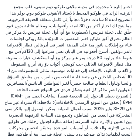
اختبر إثارة لا محدودة في مدينة ملاهي طوكيو دوم سيتي، قلب مجمع
الترفيه الرائد في طوكيو المحيط بالاستاد الأيقوني طوكيو دوم. يوفّر هذا
التصريح لمدة 8 ساعات دخولاً مجانياً إلى كامل منطقة الحديقة الترفيهية،
مما يتيح لك اختيار أكثر من 30 لعبة، وأفعوانيات، ومعالم عائلية بدون قيود.
حلّق على عجلة فيريس الأسطورية بيغ أو، أول عجلة فيريس بلا مركز في
العالم تخترق أفق طوكيو اختر المقصورات المزوّدة بالكاريوكي لجلسات
غناء مع إطلالات بانورامية على المدينة. اقفز في أدرينالين قطار الأفعوانية
ثاندر دولفين، أسرع أفعوانية في اليابان تصل سرعتها إلى 130كم/س مع
هبوط حاد بزاوية 80 درجة يمر عبر مركز بيغ أو. استكشف خيارات متنوعة
مثل قطار الأفعوانية العائلي جت كوستر، أكواب دوّارة، أبراج السقوط،
والألعاب المائية، بالإضافة إلى فعاليات موسمية. مثالي للمجموعات من 1-
10 أشخاص الباحثين عن متعة قابلة للتخصيص بالقرب من مناطق التسوّق
والسبا وتناول الطعام. صالحة حصرياً لغير المواطنين اليابانيين/المسافرين
الدوليين اشترِ تذاكر كل لعبة بشكل فردي في الموقع حسب الحاجة
(التصريح يغطي الدخول إلى الحديقة فقط). ساعات العمل من 10AM-
8PM (تحقق من الموقع الرسمي للاختلافات)؛ ملاحظة: الاسترداد غير متاح
في 29-31 يناير 2025 بسبب أعمال الصيانة. يمكن الوصول إليها بالكراسي
المتحركة في العديد من المناطق، وتجمع هذه الساحة الترفيهية الحضرية
بين الحنين والإثارة عالية السرعة. إضافة مثالية لجدول رحلتك في طوكيو
لمحبي الإثارة، والعائلات، أو أمسيات المواعدة. محسّن لتحسين محركات
البحث لكلمات: تذاكر طوكيو دوم سيتي، عجلة فيريس بيغ أو طوكيو، قطار