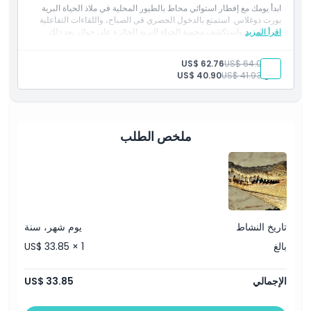
ابدأ يومك مع إفطار استوائي محاط بالطيور المحلية في ملاذ الحياة البرية
بورت دوغلاس. استمتع بالدخول الحصري في الصباح، واللقاءات التفاعلية
سياسة الأطفال والبالغين
اقرأ المزيد
مع الطيور، واستكشف محمية الحياة البرية الحائزة على جوائز بعد ذلك.
ساعات العمل
بالغ:
US$ 64.04
US$ 62.76
طفل:
US$ 41.93
US$ 40.90
ما يجب معرفته
ملخص الطلب
الموقع
كيفية الوصول إلى هناك
كيفية الاسترداد
تاريخ النشاط
يوم شهر، سنة
بالغ
US$ 33.85 × 1
سياسة الإلغاء
الإجمالي
US$ 33.85