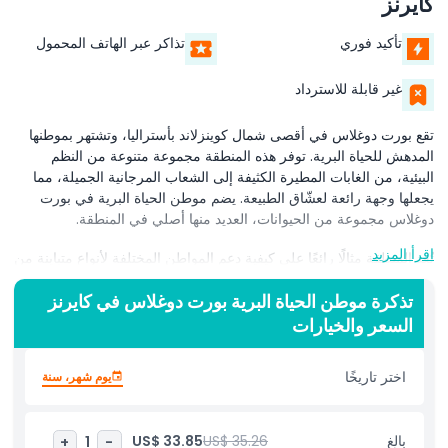
كايرنز
تأكيد فوري
تذاكر عبر الهاتف المحمول
غير قابلة للاسترداد
تقع بورت دوغلاس في أقصى شمال كوينزلاند بأستراليا، وتشتهر بموطنها
المدهش للحياة البرية. توفر هذه المنطقة مجموعة متنوعة من النظم
البيئية، من الغابات المطيرة الكثيفة إلى الشعاب المرجانية الجميلة، مما
يجعلها وجهة رائعة لعشّاق الطبيعة. يضم موطن الحياة البرية في بورت
دوغلاس مجموعة من الحيوانات، العديد منها أصلي في المنطقة.
اقرأ المزيد
تُعد المنطقة مثالًا رائعًا على كيفية دعم المواطن المختلفة لأنواع متباينة من
الحياة البرية. في بورت دوغلاس، يمكنك استكشاف الغابات المطيرة
تذكرة موطن الحياة البرية بورت دوغلاس في كايرنز
والأراضي الرطبة والمناطق الساحلية، كل منها يوفر بيئة فريدة لمجموعة
من الأنواع. هذه المواطن مهمة لبقاء العديد من الحيوانات، بما في ذلك
السعر والخيارات
الطيور والزواحف والثدييات. واحدة من أفضل الطرق لتجربة هذا الموطن
هي زيارة موطن الحياة البرية بورت دوغلاس، حيث يمكنك الاقتراب من
اختر تاريخًا
يوم شهر، سنة
الحيوانات الأسترالية المحلية.
يوفّر موطن الحياة البرية في بورت دوغلاس فرصة لرؤية بعض من أشهر
بالغ
US$ 35.26
US$ 33.85
+
1
-
الحيوانات الأسترالية. يضم المنتزه الكنغر والكوالا والتماسيح والعديد من