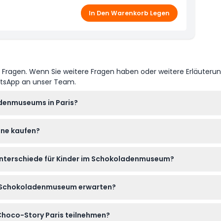
In Den Warenkorb Legen
e Fragen. Wenn Sie weitere Fragen haben oder weitere Erläuteru
atsApp an unser Team.
adenmuseums in Paris?
n 10:00 bis 18:00 Uhr geöffnet, der letzte Einlass ist um 17:00 U
ine kaufen?
te bei Buchung bestätigen).
dieser Website buchen, um einen problemlosen Eintritt zu Choco-S
unterschiede für Kinder im Schokoladenmuseum?
nes Erwachsenen freien Eintritt, während Tickets für Kinder im A
m Schokoladenmuseum erwarten?
Geschichte der Schokolade, Live-Demonstrationen, Verkostunge
hoco-Story Paris teilnehmen?
ständig zu genießen.