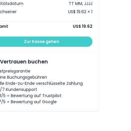
vitätsdatum
TT MM, JJJJ
achsener
US$ 19.62 × 1
amt
US$ 19.62
Zur Kasse gehen
 Vertrauen buchen
stpreisgarantie
ine Buchungsgebühren
lle Ende-zu-Ende verschlüsselte Zahlung
/7 Kundensupport
8/5 ⭐ Bewertung auf Trustpilot
7/5 ⭐ Bewertung auf Google