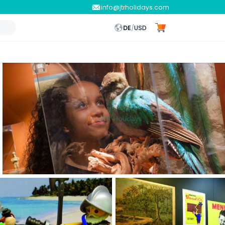
info@jtrholidays.com
DE
/
USD