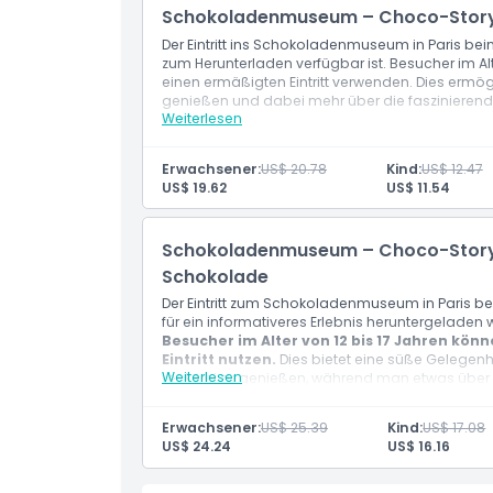
Inklusivleistungen
Schokoladenmuseum – Choco-Story Pa
Der Eintritt ins Schokoladenmuseum in Paris be
zum Herunterladen verfügbar ist. Besucher im Alt
Richtlinie für Kinder und Erwachsene
einen ermäßigten Eintritt verwenden. Dies ermögli
genießen und dabei mehr über die faszinieren
Weiterlesen
lernen.
Öffnungszeiten
Erwachsener:
US$ 20.78
Kind:
US$ 12.47
US$ 19.62
US$ 11.54
Dinge, die Sie wissen sollten
Schokoladenmuseum – Choco-Story Par
Ort
Schokolade
Der Eintritt zum Schokoladenmuseum in Paris be
Stornierungsbedingungen
für ein informativeres Erlebnis heruntergeladen
Besucher im Alter von 12 bis 17 Jahren kön
Eintritt nutzen.
Dies bietet eine süße Gelegen
Weiterlesen
Leckerei zu genießen, während man etwas über
lernt.
Erwachsener:
US$ 25.39
Kind:
US$ 17.08
US$ 24.24
US$ 16.16