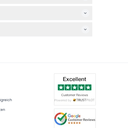
diese sind während Ihrer Online-
itte sicher, dass Ihre Pläne vor der Buchung
h, Japanisch, Portugiesisch und Spanisch.
igreich
ten