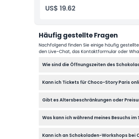
US$ 19.62
Häufig gestellte Fragen
Nachfolgend finden Sie einige häufig gestellt
den Live-Chat, das Kontaktformular oder Wh
Wie sind die Öffnungszeiten des Schokol
Das Schokoladenmuseum in Paris ist täglich vo
Kann ich Tickets für Choco-Story Paris onl
geschlossen (Änderungen vorbehalten – bit
Ja, Sie können Ihre Tickets online hier auf 
Gibt es Altersbeschränkungen oder Preis
Kinder unter 3 Jahren haben in Begleitung ei
Was kann ich während meines Besuchs i
Preis erhältlich sind.
Erwarten Sie eine immersive Reise in die 
Kann ich an Schokoladen-Workshops bei C
etwa 1,5 Stunden, um die Ausstellungen voll