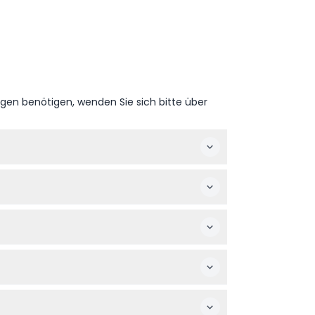
ngen benötigen, wenden Sie sich bitte über
hr. Es ist am 1. Januar und 25. Dezember
tory Paris zu garantieren.
lter von 3 bis 11 Jahren zu einem ermäßigten
n und eine empfohlene Besuchsdauer von