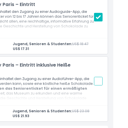
ris – Eintritt
inhaltet den Zugang zu einer Audioguide-App, die
er von 12 bis 17 Jahren können das Seniorenticket für
cht allen, eine reichhaltige, informative Erfahrung zu
de Geschichte und Herstellung von Schokolade zu
Jugend, Senioren & Studenten:
US$ 18.47
US$ 17.31
is – Eintritt inklusive Heiße
inhaltet den Zugang zu einer Audioführer-App, die
 werden kann, sowie eine köstliche heiße Schokolade.
nen das Seniorenticket für einen ermäßigten
heit, das Museum zu erkunden und eine warme
 die Geschichte und Herstellung von Schokolade
Jugend, Senioren & Studenten:
US$ 23.08
US$ 21.93