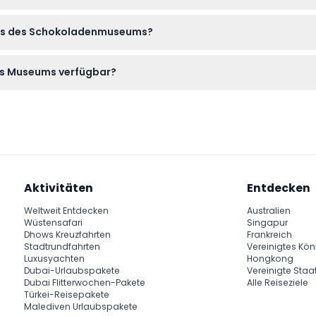
 Sie Ihre eigenen Schokoladenspezialitäten herstellen können – 
ckets des Schokoladenmuseums?
nen unter keinen Umständen storniert werden, daher stellen Sie b
des Museums verfügbar?
tlich, darunter Englisch, Französisch, Deutsch, Hindi, Italienisc
Aktivitäten
Entdecken
Weltweit Entdecken
Australien
Wüstensafari
Singapur
Dhows Kreuzfahrten
Frankreich
Stadtrundfahrten
Vereinigtes Kön
Luxusyachten
Hongkong
Dubai-Urlaubspakete
Vereinigte Staa
Dubai Flitterwochen-Pakete
Alle Reiseziele
Türkei-Reisepakete
Malediven Urlaubspakete