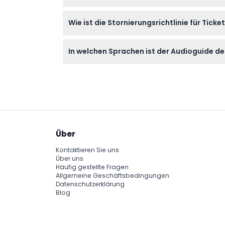
Ja, es gibt 45-minütige Workshops, in denen
Wie ist die Stornierungsrichtlinie für Ti
Reservierung buchbar.
Tickets sind nicht erstattungsfähig und kön
In welchen Sprachen ist der Audioguide 
feststehen.
Der Audioguide ist in mehreren Sprachen erhäl
Über
Kontaktieren Sie uns
Über uns
Häufig gestellte Fragen
Allgemeine Geschäftsbedingungen
Datenschutzerklärung
Blog