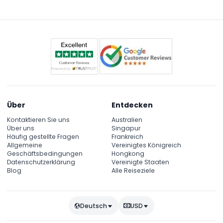
einem 4x4, Sandboarden, Kamelritte oder
Fotostopps sowie ein traditionelles Barbecue-Dinner
mit Live-Unterhaltung wie Bauchtanz und
Feuershows.
Über
Entdecken
Kontaktieren Sie uns
Australien
Über uns
Singapur
Häufig gestellte Fragen
Frankreich
Allgemeine
Vereinigtes Königreich
Geschäftsbedingungen
Hongkong
Datenschutzerklärung
Vereinigte Staaten
Blog
Alle Reiseziele
Deutsch
USD