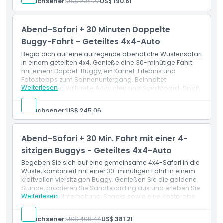
Erwachsener:
US$ 204.22
US$ 190.61
suchen.
Leistungen
1-stündige Dune-Buggy-Fahrt (Zweisitzer)
Abend-Safari + 30 Minuten Doppelte
Hotelabholung und -rückfahrt im Van
Sicherheitsausrüstung: Helm und Schutzbrille
Buggy-Fahrt - Geteiltes 4x4-Auto
Flaschenwasser wird bereitgestellt
Begib dich auf eine aufregende abendliche Wüstensafari
Sicherheitsunterweisung inklusive
in einem geteilten 4x4. Genieße eine 30-minütige Fahrt
Geführtes Wüstenabenteuer
mit einem Doppel-Buggy, ein Kamel-Erlebnis und
Fotostopps zum Sonnenuntergang. Beinhaltet
Weiterlesen
Erfrischungen, kulturelle Aktivitäten und Sandboard-Spaß
für ein komplettes Wüstenabenteuer.
Leistungen
Erwachsener:
US$ 245.06
30-minütige Doppel-Buggy-Fahrt
Geteilter 4x4-Wüstentransport
Fotomöglichkeiten zum Sonnenuntergang
Abend-Safari + 30 Min. Fahrt mit einer 4-
Kamel-Interaktionssitzung
Zugang zum traditionellen Lager
sitzigen Buggys - Geteiltes 4x4-Auto
Kalte Erfrischungsgetränke
Begeben Sie sich auf eine gemeinsame 4x4-Safari in die
Live Tanoura-Aufführung
Wüste, kombiniert mit einer 30-minütigen Fahrt in einem
Sandboard-Aktivität
kraftvollen viersitzigen Buggy. Genießen Sie die goldene
Henna-Tattoo-Probe
Stunde, probieren Sie Sandboarding aus und erleben Sie
Weiterlesen
traditionelle Unterhaltung, Snacks sowie eine Kostprobe
der Gastfreundschaft im Beduinenstil.
Leistungen
Erwachsener:
US$ 408.44
US$ 381.21