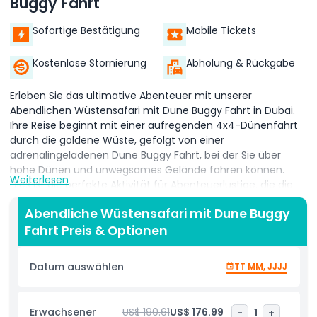
Buggy Fahrt
Sofortige Bestätigung
Mobile Tickets
Kostenlose Stornierung
Abholung & Rückgabe
Erleben Sie das ultimative Abenteuer mit unserer
Abendlichen Wüstensafari mit Dune Buggy Fahrt in Dubai.
Ihre Reise beginnt mit einer aufregenden 4x4-Dünenfahrt
durch die goldene Wüste, gefolgt von einer
adrenalingeladenen Dune Buggy Fahrt, bei der Sie über
hohe Dünen und unwegsames Gelände fahren können.
Weiterlesen
Dies ist die perfekte Aktivität für Abenteuerlustige, die die
weite Arabische Wüste mit einem kraftvollen
Abendliche Wüstensafari mit Dune Buggy
Geländefahrzeug erkunden möchten. Fangen Sie
Fahrt Preis & Optionen
atemberaubende Ausblicke auf die Wüste bei
Sonnenuntergang ein und schaffen Sie unvergessliche
Erinnerungen sowie unglaubliche Fotomöglichkeiten. Setzen
Datum auswählen
TT MM, JJJJ
Sie Ihr Abenteuer mit Sandboarding fort, einer spaßigen und
aufregenden Art, die weichen Dünen hinunterzugleiten.
Erwachsener
US$ 190.61
US$ 176.99
-
1
+
Nach dem Actionteil entspannen Sie in einem traditionellen