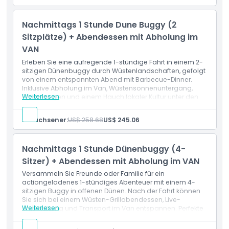
30-minütiges Abenteuer im viersitzigen Buggy
Geführte 4x4-Offroad-Fahrt
Kulturelle Tanzdarbietungen
Nachmittags 1 Stunde Dune Buggy (2
Arabischer Kaffee & Datteln
Falken-Fotostopp
Sitzplätze) + Abendessen mit Abholung im
BBQ-Dinner-Buffet
VAN
Erlebnis an der Shisha-Ecke
Feuershow-Attraktion
Erleben Sie eine aufregende 1-stündige Fahrt in einem 2-
Sitzbereich im Wüstencamp
sitzigen Dünenbuggy durch Wüstenlandschaften, gefolgt
von einem entspannten Abend mit Barbecue-Dinner.
Inklusive Abholung im Van, Wüstensonnenuntergang,
Weiterlesen
Erfrischungen und einem Hauch lokaler Kultur unter den
Sternen.
Leistungen
Erwachsener:
US$ 258.68
US$ 245.06
1-stündige Tour mit einem 2-sitzigen Dünenbuggy
Abholung und Rückfahrt im klimatisierten Van
Schutzhelm und Schutzbrille
Nachmittags 1 Stunde Dünenbuggy (4-
Willkommensgetränke
Sonnenuntergang in der Wüste
Sitzer) + Abendessen mit Abholung im VAN
Zugang zum privaten Lager
Versammeln Sie Freunde oder Familie für ein
Abendessen im Sitzbereich
actiongeladenes 1-stündiges Abenteuer mit einem 4-
Verkostung arabischer Süßigkeiten
sitzigen Buggy in offenen Dünen. Nach der Fahrt können
Toilettenanlagen vor Ort
Sie sich bei einem Wüsten-Grillabendessen, Live-
Weiterlesen
Unterhaltung und Transport im Van entspannen. Perfekte
Mischung aus Nervenkitzel, Ausblicken und arabischem
Abendflair.