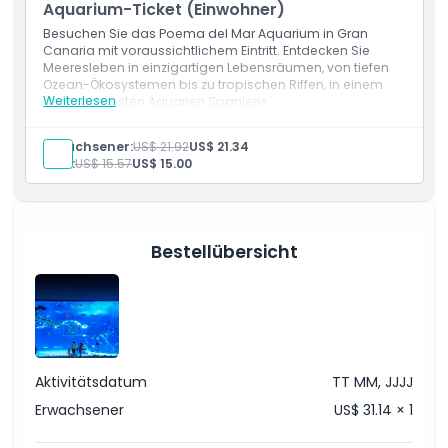
Inklusivleistungen
Aquarium-Ticket (Einwohner)
Besuchen Sie das Poema del Mar Aquarium in Gran
Canaria mit voraussichtlichem Eintritt. Entdecken Sie
Richtlinie für Kinder und Erwachsene
Meeresleben in einzigartigen Lebensräumen, von tiefen
Ozean-Ökosystemen bis zu tropischen Riffen, in einem
Weiterlesen
der modernsten Aquarien Spaniens.
Ausschlüsse
Einschlüsse
Ticket ohne Anstehen für das Poema del Mar
Erwachsener:
US$ 21.92
US$ 21.34
Aquarium
Kind:
US$ 15.57
US$ 15.00
Öffnungszeiten
Dinge, die Sie wissen sollten
Bestellübersicht
Ort
Wie man dorthin gelangt
Aktivitätsdatum
TT MM, JJJJ
So lösen Sie ein
Erwachsener
US$ 31.14 × 1