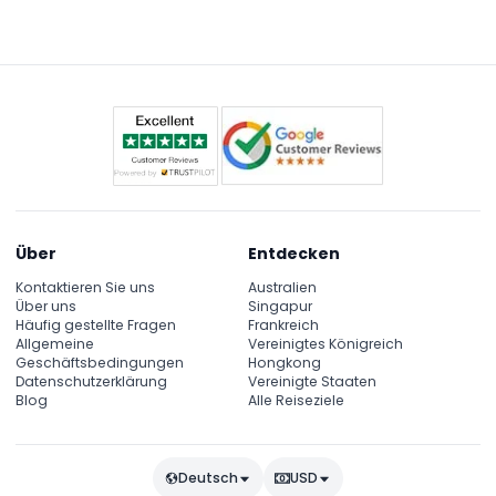
Meereswelt festzuhalten.
gebogenen Aquarienfensters, eindrucksvoller
tropischer Riffe und exotischer Lebensräume mit
über 350 Meeresarten.
Über
Entdecken
Kontaktieren Sie uns
Australien
Über uns
Singapur
Häufig gestellte Fragen
Frankreich
Allgemeine
Vereinigtes Königreich
Geschäftsbedingungen
Hongkong
Datenschutzerklärung
Vereinigte Staaten
Blog
Alle Reiseziele
Deutsch
USD