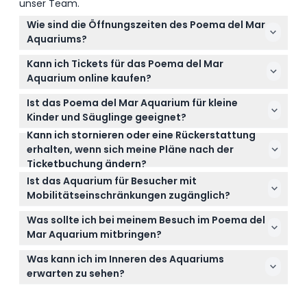
unser Team.
Wie sind die Öffnungszeiten des Poema del Mar
Aquariums?
Das Poema del Mar Aquarium ist jeden Tag von 9:30
Kann ich Tickets für das Poema del Mar
Uhr bis 17:30 Uhr geöffnet, 365 Tage im Jahr
Aquarium online kaufen?
(Änderungen vorbehalten – bitte bestätigen Sie
Ja, Sie können Ihre Tickets für den bevorzugten
dies zum Zeitpunkt der Buchung).
Ist das Poema del Mar Aquarium für kleine
Einlass bequem hier auf dieser Webseite online
Kinder und Säuglinge geeignet?
buchen und dadurch einen reibungslosen Einlass
Kann ich stornieren oder eine Rückerstattung
Kinder im Alter von 0-3 Jahren haben freien Eintritt,
am Tag Ihres Besuchs gewährleisten.
erhalten, wenn sich meine Pläne nach der
und alle Kinder im Alter von 0-17 Jahren müssen
Ticketbuchung ändern?
von einem zahlenden Erwachsenen begleitet
Tickets für das Poema del Mar Aquarium sind nicht
werden, wodurch es eine familienfreundliche
Ist das Aquarium für Besucher mit
erstattungsfähig und können nicht storniert
Attraktion ist.
Mobilitätseinschränkungen zugänglich?
werden, daher bitten wir Sie, Ihre Reisedaten vor der
Ja, das Poema del Mar Aquarium ist
Buchung sicher abzuklären.
Was sollte ich bei meinem Besuch im Poema del
rollstuhlgerecht, und weitere Informationen zur
Mar Aquarium mitbringen?
Barrierefreiheit finden Sie auf der offiziellen
Bringen Sie Ihre Buchungsbestätigung, einen
Webseite der Einrichtung.
Was kann ich im Inneren des Aquariums
Lichtbildausweis, falls Sie Bewohner der Kanarischen
erwarten zu sehen?
Inseln sind, um Rabatte zu erhalten, bequeme
Sie entdecken drei Zonen – Dschungel, Tropen und
Schuhe und eine Kamera mit, um die faszinierende
Tiefer Ozean – inklusive des weltweit größten