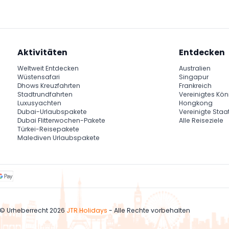
Aktivitäten
Entdecken
Weltweit Entdecken
Australien
Wüstensafari
Singapur
Dhows Kreuzfahrten
Frankreich
Stadtrundfahrten
Vereinigtes Kön
Luxusyachten
Hongkong
Dubai-Urlaubspakete
Vereinigte Staa
Dubai Flitterwochen-Pakete
Alle Reiseziele
Türkei-Reisepakete
Malediven Urlaubspakete
© Urheberrecht 2026
JTR Holidays
- Alle Rechte vorbehalten