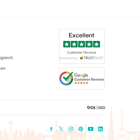
igreich
ten
DE
/
USD