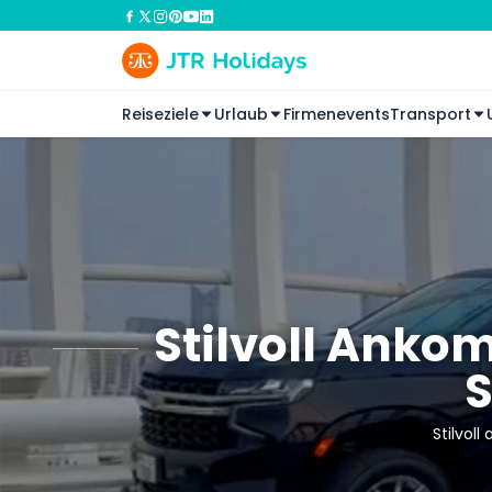
Reiseziele
Urlaub
Firmenevents
Transport
Stilvoll Anko
S
Stilvol