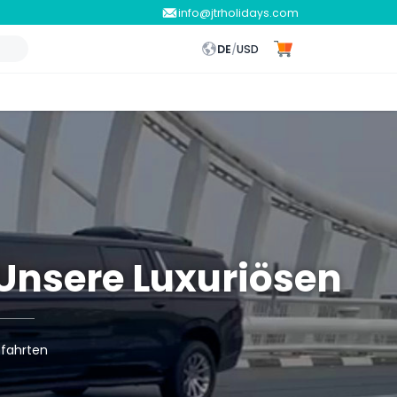
info@jtrholidays.com
DE
/
USD
Unsere Luxuriösen
nfahrten