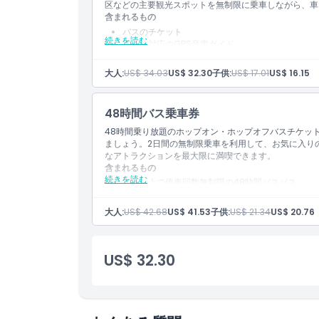
区などの主要観光スポットを無制限に乗車しながら、車
含まれるもの
場所
バスのチケット
続きを読む
16言語対応のGPS音声ガイド
ダイヤモンド工場、ガッサン・ダイヤモンズへの入
City Sightseeing Amsterdamアプリ内の
キャンセルポリシー
大人:
US$ 34.03
US$ 32.30
子供:
US$ 17.01
US$ 16.15
48時間バス乗車券
48時間乗り放題のホップオン・ホップオフバスチケッ
ましょう。2日間の無制限乗車を利用して、お気に入り
なアトラクションを最大限に満喫できます。
含まれるもの
続きを読む
ルート上で停車回数無制限の48時間バスパス
デジタル音声ガイド（スマートフォンへのダウンロ
市のパンフレット
大人:
US$ 42.68
US$ 41.53
子供:
US$ 21.34
US$ 20.76
GPS音声ガイド用のイヤホン
車内WiFi
US$ 32.30