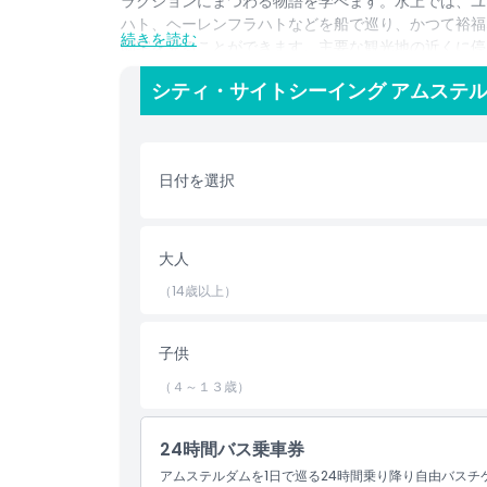
ラクションにまつわる物語を学べます。水上では、ユ
ハト、ヘーレンフラハトなどを船で巡り、かつて裕福
続きを読む
邸宅を見ることができます。主要な観光地の近くに停
やすさとセルフガイドの市内観光を組み合わせており
シティ・サイトシーイング アムステル
場、醸造所の内部で過ごす時間を増やせます。
ハイライト
日付を選択
含まれるもの
大人
子供／大人ポリシー
（14歳以上）
除外事項
子供
（４～１３歳）
注意事項
24時間バス乗車券
出発／到着地点
アムステルダムを1日で巡る24時間乗り降り自由バス