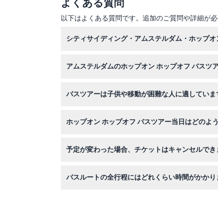
よくある質問
以下はよくある質問です。追加のご質問や詳細が必
シティサイディング・アムステルダム・ホップオ
このウェブサイトで簡単にオンライン予約がて
アムステルダムのホップオン ホップオフ バス
快適な歩きやすい靴、天候に合わせた服装、そしてテ
バスツアーは子供や移動が困難な人に適していま
影するカメラもお忘れなく！
0～3歳までの子供は無料で、14歳以上は大人料金
ホップオン ホップオフ バスツアー当日はどのよ
バスは午前10時から午後5時まで約25分おきに
予定が変わった場合、チケットはキャンセルでき
なフレキシビリティが楽しめます。
はい、訪問の48時間前までは無料でキャンセルて
バスルートの全行程にはどれくらい時間がかか
途中下車せずに全ての主要観光場所を見る場合、ル