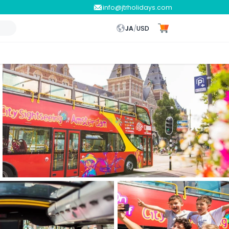
info@jtrholidays.com
JA
/
USD