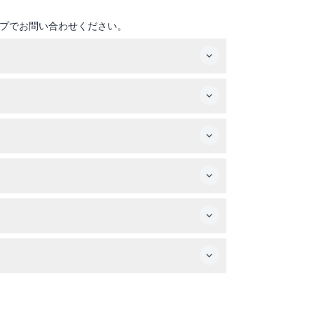
プでお問い合わせください。
続きを完了すると、即座に利用可能です。
てきてください。アムステルダムの美しい景色を撮
できる必要があります。
音声ガイド用イヤホン、好きな場所で乗り降り自由
゙さい。