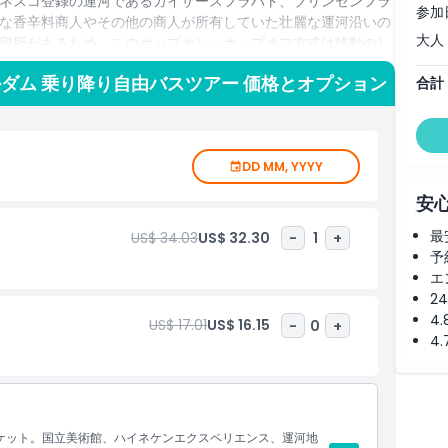
ネスコ登録の運河であるカイザースフラハト、プリンセンフラ
参加
な香辛料商人やその他の商人が所有していた壮麗な運河沿いの
大人
留所があるため、このホップオン・ホップオフ方式は移動のし
、ルートを計画する時間を減らして美術館、ダイヤモンド工
ダム 乗り降り自由バスツアー 価格とオプション
合計
DD MM, YYYY
安
最
US$ 34.03
US$ 32.30
-
1
+
予
エ
2
4
US$ 17.01
US$ 16.15
-
0
+
4
チケット。国立美術館、ハイネケンエクスペリエンス、運河地