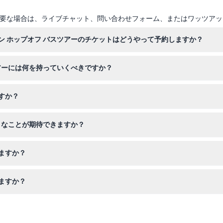
要な場合は、ライブチャット、問い合わせフォーム、またはワッツアッ
ン ホップオフ バスツアーのチケットはどうやって予約しますか？
゙きます。24時間または48時間の希望するチケット種別を選んで購入手
ツアーには何を持っていくべきですか？
゙ジタル音声ガイドをダウンロードするためのモバイル機器を持っ
すか？
が適用されます。ほとんどのバスは車椅子対応ですが、乗降は自力で
うなことが期待できますか？
運行し、10箇所の主要な停留所に停車します。無料Wi-Fi、多言語対応の
ますか？
゙きます。返金の際に銀行手数料がかかる場合がありますのでご注意くた
りますか？
ープにかかる時間は約65分です。