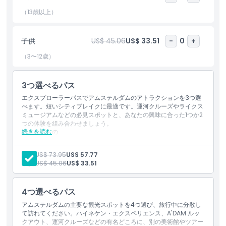
べて最大で約50%の節約を組み合わせることで、ゴーシティ・アム
ステルダム エクスプローラーパスは市内の運河、博物館、展望ス
（13歳以上）
ポット、文化的名所を自分のペースで気軽に体験する簡単な方法を
提供します。
子供
US$ 45.06
US$ 33.51
-
0
+
（3〜12歳）
ハイライト
3つ選べるパス
含まれるもの
エクスプローラーパスでアムステルダムのアトラクションを3つ選
べます。短いシティブレイクに最適です。運河クルーズやライクス
ミュージアムなどの必見スポットと、あなたの興味に合った1つか2
子供／大人ポリシー
つの体験を組み合わせましょう。
続きを読む
含まれるもの
アムステルダムで提供される幅広い選択肢の中から、お好きな
3つのアトラクションまたは体験への入場。
除外事項
大人:
US$ 73.95
US$ 57.77
パスは最初の利用開始日から60日間有効です。
子供:
US$ 45.06
US$ 33.51
注意事項
4つ選べるパス
アムステルダムの主要な観光スポットを4つ選び、旅行中に分散し
場所
て訪れてください。ハイネケン・エクスペリエンス、A'DAM ルッ
クアウト、運河クルーズなどの有名どころに、別の美術館やツアー