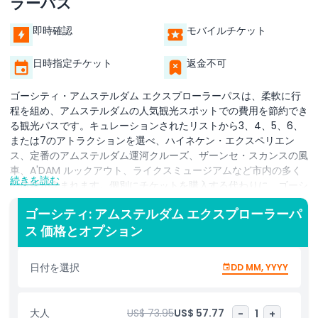
ラーパス
即時確認
モバイルチケット
日時指定チケット
返金不可
ゴーシティ・アムステルダム エクスプローラーパスは、柔軟に行
程を組め、アムステルダムの人気観光スポットでの費用を節約でき
る観光パスです。キュレーションされたリストから3、4、5、6、
または7のアトラクションを選べ、ハイネケン・エクスペリエン
ス、定番のアムステルダム運河クルーズ、ザーンセ・スカンスの風
車、A'DAM ルックアウト、ライクスミュージアムなど市内の多く
続きを読む
の体験が含まれます。個別にチケットを購入する代わりに、ゴーシ
ティのアプリをダウンロードして各施設でエクスプローラーパスを
ゴーシティ: アムステルダム エクスプローラーパ
スキャンするだけで、素早く手間なく入場できます。パスは最初の
ス 価格とオプション
施設を訪れたときにのみ有効化され、そこから残りの選択を利用す
るために十分な60日間が与えられるため、場所を行き来して急ぐ
ことなくゆっくり探索する時間がたっぷりあります。この長い有効
日付を選択
DD MM, YYYY
期間は、忙しい観光日とカフェ、公園、または街区で過ごすゆった
りした日を組み合わせたい訪問者にとってエクスプローラーパスを
理想的な選択にします。利便性、柔軟性、そして通常の入場料に比
大人
US$ 73.95
US$ 57.77
-
1
+