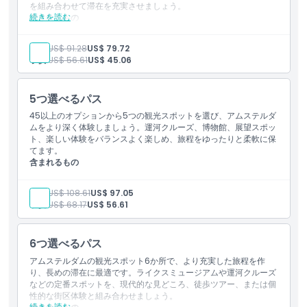
を組み合わせて滞在を充実させましょう。
キャンセルポリシー
続きを読む
含まれるもの
アムステルダムで用意された豊富な選択肢の中からお好きなア
トラクションまたは体験4つへの入場。
大人:
US$ 91.28
US$ 79.72
初回有効化後60日間有効なパス。
子供:
US$ 56.61
US$ 45.06
5つ選べるパス
45以上のオプションから5つの観光スポットを選び、アムステルダ
ムをより深く体験しましょう。運河クルーズ、博物館、展望スポッ
ト、楽しい体験をバランスよく楽しめ、旅程をゆったりと柔軟に保
てます。
含まれるもの
アムステルダムで利用できる多彩なアトラクションや体験の中
から任意の5つへの入場。
大人:
US$ 108.61
US$ 97.05
パスは初回の有効化後60日間有効です。
子供:
US$ 68.17
US$ 56.61
6つ選べるパス
アムステルダムの観光スポット6か所で、より充実した旅程を作
り、長めの滞在に最適です。ライクスミュージアムや運河クルーズ
などの定番スポットを、現代的な見どころ、徒歩ツアー、または個
性的な街区体験と組み合わせましょう。
続きを読む