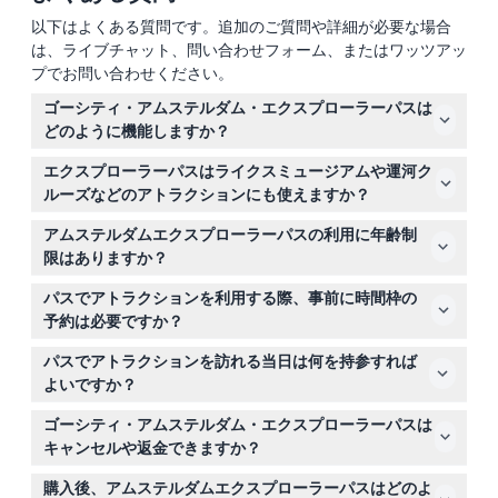
以下はよくある質問です。追加のご質問や詳細が必要な場合
は、ライブチャット、問い合わせフォーム、またはワッツアッ
プでお問い合わせください。
ゴーシティ・アムステルダム・エクスプローラーパスは
どのように機能しますか？
45以上のオプションから3～7つのアトラクションを選
エクスプローラーパスはライクスミュージアムや運河ク
び、デジタルパスを使って入場します。パスは初回利用時
ルーズなどのアトラクションにも使えますか？
に有効化され、30日間有効で、自分のペースでアムステ
はい、パスにはライクスミュージアム、ハイネケンエクス
ルダムを探索できます。
アムステルダムエクスプローラーパスの利用に年齢制
ペリエンス、エーダムルックアウト、運河クルーズなどの
限はありますか？
人気スポットが含まれており、1つのデジタルパスでアク
参加者は3歳以上で、13歳以上の子供は大人料金が適用さ
セスできます。
パスでアトラクションを利用する際、事前に時間枠の
れるため、家族連れや一人旅にも適しています。
予約は必要ですか？
一部のアトラクションでは事前予約や時間帯の指定が必要
パスでアトラクションを訪れる当日は何を持参すれば
な場合がありますので、このウェブサイトでオンライン予
よいですか？
約時に各アトラクションの詳細を確認してください。
スマートフォンのデジタルパスか印刷したコピーを持参す
ゴーシティ・アムステルダム・エクスプローラーパスは
れば、各アトラクションで迅速にチケット不要で入場でき
キャンセルや返金できますか？
ます。
いいえ、チケットは返金不可でキャンセルもできませんの
購入後、アムステルダムエクスプローラーパスはどのよ