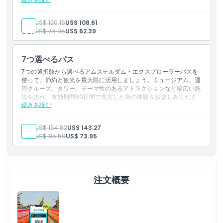
含まれるもの
アムステルダムで提供される多数のアトラクションや体験の中
から任意の6つに入場できます。
大人:
US$ 120.16
US$ 108.61
パスは最初の有効化から60日間有効です。
子供:
US$ 73.95
US$ 62.39
7つ選べるパス
7つの選択肢から選べるアムステルダム・エクスプローラーパスを
使って、節約と観光を最大限に活用しましょう。ミュージアム、運
河クルーズ、タワー、テーマ性のあるアトラクションなど幅広い施
設を訪れ、有効期間60日間で充実した街の体験をお楽しみくださ
続きを読む
い。
含まれるもの
アムステルダムで選べる多数のアトラクションや体験の中から
大人:
US$ 154.82
US$ 143.27
お好きな7つへの入場。
子供:
US$ 85.50
US$ 73.95
パスは初回の有効化から60日間有効です。
注文概要