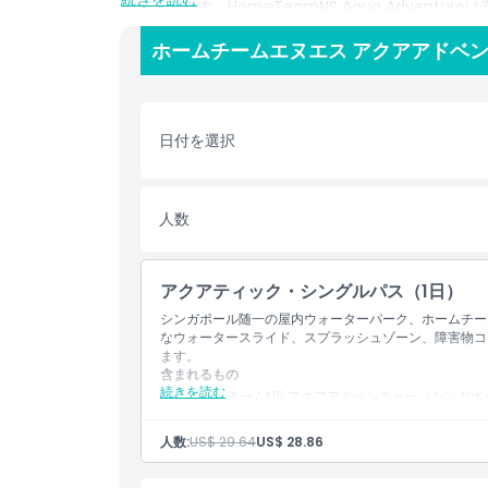
スポットです。HomeTeamNS Aqua Adven
設により、誰もが安心して楽しめる環境を提供してい
ホームチームエヌエス アクアアドベン
いは単に屋内で楽しい一日を過ごしたいとき──この
います。刺激的なアトラクションと家族向けの雰囲気が魅力の
のレジャーシーンで必訪のスポットです。今すぐチケ
思い出を作りましょう！
日付を選択
ハイライト
人数
含まれるもの
アクアティック・シングルパス（1日）
子供／大人ポリシー
シンガポール随一の屋内ウォーターパーク、ホームチー
なウォータースライド、スプラッシュゾーン、障害物コ
ます。
含まれるもの
除外事項
続きを読む
ホームチームNS アクアアドベンチャー（シンガ
いただけます。
スリリングなウォータースライド、障害物コース、
対象外
人数:
US$ 29.64
US$ 28.86
環境の中で体験できます。