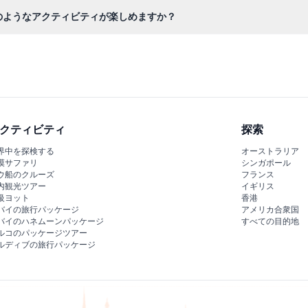
、リストバンド、またはスタンプを入口で提示することで再入場が認め
のようなアクティビティが楽しめますか？
水上ロープコース、子供向けのスプラッシュゾーン、そしてユニークな
クティビティ
探索
界中を探検する
オーストラリア
漠サファリ
シンガポール
ウ船のクルーズ
フランス
内観光ツアー
イギリス
級ヨット
香港
バイの旅行パッケージ
アメリカ合衆国
バイのハネムーンパッケージ
すべての目的地
ルコのパッケージツアー
ルディブの旅行パッケージ