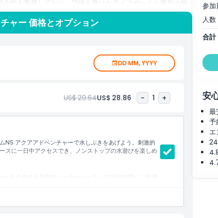
tureは安全性も重視しており、訓練を受けたライフガードと最新の施
参加
ます。暑さをしのぎたいとき、特別な日を祝いたいとき、ある
人数
チャー 価格とオプション
シンガポールの屋内ウォーターパークはそれらすべてを備えて
HomeTeamNS Aqua Adventureは、シンガポール
合計
ットを予約して、市内有数のウォーターパークで忘れられない
DD MM, YYYY
安
US$ 29.64
US$ 28.86
-
1
+
最
予
エ
2
ムNS アクアアドベンチャーで水しぶきをあげよう。刺激的
ースに一日中アクセスでき、ノンストップの水遊びを楽しめ
4
4
ポールを代表する屋内ウォーターパーク）で1日無制限にご利用
全世代が楽しめるスプラッシュゾーンを、安全で家族向けの