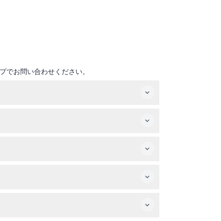
プでお問い合わせください。
業し、週末、祝日、学校の休暇期間中は2回のセ
予約時にご確認ください）。
スのビキニや露出したジッパー、バックル、リベ
の同伴が必要です。妊婦、高齢者、およびてんかんや
ため、ご予約の際は慎重にお選びください。