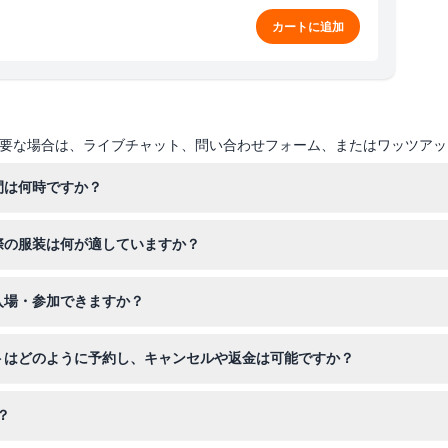
カートに追加
要な場合は、ライブチャット、問い合わせフォーム、またはワッツアッ
間は何時ですか？
日と水曜日は休業です。通常時の木曜と金曜は午後2時から午後8時まで営
際の服装は何が適していますか？
午後4時から午後9時までとなっています（変更の場合がありますので、
うな快適な濡れてもよい水着を着用してください。安全のため、2ピー
入場・参加できますか？
での入場も許可されていません。
0kgの間でなければなりません。0歳から12歳の子供は支払い済みの成人
ットはどのように予約し、キャンセルや返金は可能ですか？
ません。
チケットを予約できます。チケットは返金不可でキャンセルもできない
？