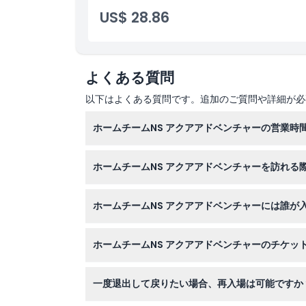
営業時間
US$ 28.86
注意事項
よくある質問
場所
以下はよくある質問です。追加のご質問や詳細が必
行き方
ホームチームNS アクアアドベンチャーの営業時
ホームチームNS アクアアドベンチャーは月曜
引換方法
ホームチームNS アクアアドベンチャーを訪れる
ッションがあり、午前10時から午後3時までと
ドライフィットのTシャツとショートパンツのよ
服装規定
ホームチームNS アクアアドベンチャーには誰が
ット、金属装飾のある服は避けてください。素肌
参加者は身長125cm以上、体重30kgから12
キャンセルポリシー
ホームチームNS アクアアドベンチャーのチケ
高血圧などの特定の持病がある方にはお勧めでき
当サイトでご希望の日時を選択してオンラインで
一度退出して戻りたい場合、再入場は可能ですか