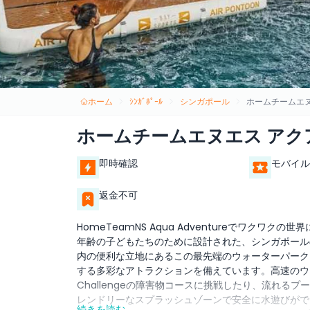
ホーム
ｼﾝｶﾞﾎﾟｰﾙ
シンガポール
ホームチームエ
ホームチームエヌエス アク
即時確認
モバイル
返金不可
HomeTeamNS Aqua Adventureでワク
年齢の子どもたちのために設計された、シンガポール
内の便利な立地にあるこの最先端のウォーターパーク
する多彩なアトラクションを備えています。高速のウ
Challengeの障害物コースに挑戦したり、流れ
レンドリーなスプラッシュゾーンで安全に水遊びがで
続きを読む