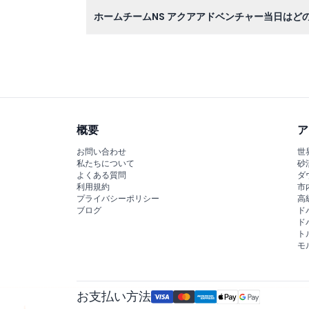
はい、予約したセッション内であれば、チケット
ホームチームNS アクアアドベンチャー当日はど
再入場は許可されていません。
スリリングなウォータースライド、挑戦的な屋内
で家族向けの環境で無制限に楽しめます。
概要
ア
お問い合わせ
世
私たちについて
砂
よくある質問
ダ
利用規約
市
プライバシーポリシー
高
ブログ
ド
ド
ト
モ
お支払い方法