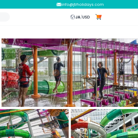
info@jtrholidays.com
JA
/
USD