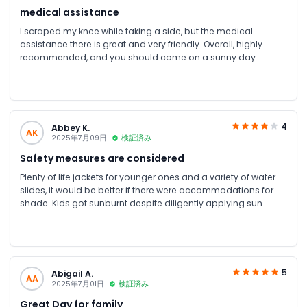
medical assistance
I scraped my knee while taking a side, but the medical
assistance there is great and very friendly. Overall, highly
recommended, and you should come on a sunny day.
4
Abbey K.
AK
2025年7月09日
検証済み
Safety measures are considered
Plenty of life jackets for younger ones and a variety of water
slides, it would be better if there were accommodations for
shade. Kids got sunburnt despite diligently applying sun
cream.
5
Abigail A.
AA
2025年7月01日
検証済み
Great Day for family