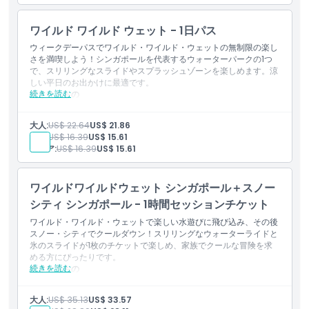
行き方
ワイルド ワイルド ウェット - 1日パス
ウィークデーパスでワイルド・ワイルド・ウェットの無制限の楽し
さを満喫しよう！シンガポールを代表するウォーターパークの1つ
服装規定
で、スリリングなスライドやスプラッシュゾーンを楽しめます。涼
しい平日のお出かけに最適です。
続きを読む
含まれるもの
キャンセルポリシー
シンガポールを代表するウォーターパークの1つへ平日無制限
で入場可能
大人:
US$ 22.64
US$ 21.86
スリリングなスライド、スプラッシュゾーン、家族で楽しめる
子供:
US$ 16.39
US$ 15.61
アクティビティを満喫
シニア:
US$ 16.39
US$ 15.61
ワイルドワイルドウェット シンガポール＋スノー
シティ シンガポール - 1時間セッションチケット
ワイルド・ワイルド・ウェットで楽しい水遊びに飛び込み、その後
スノー・シティでクールダウン！スリリングなウォーターライドと
氷のスライドが1枚のチケットで楽しめ、家族でクールな冒険を求
める方にぴったりです。
続きを読む
含まれるもの
ワイルド・ワイルド・ウェットで水遊びを満喫し、その後スノ
ー・シティでクールダウン
大人:
US$ 35.13
US$ 33.57
水しぶきあふれるスリルと雪の冒険を組み合わせた、すべての