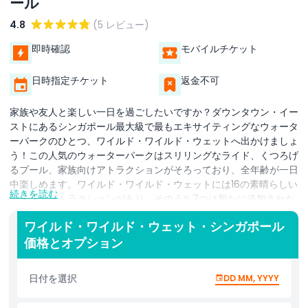
ール
4.8
(5 レビュー)
即時確認
モバイルチケット
日時指定チケット
返金不可
家族や友人と楽しい一日を過ごしたいですか？ダウンタウン・イー
ストにあるシンガポール最大級で最もエキサイティングなウォータ
ーパークのひとつ、ワイルド・ワイルド・ウェットへ出かけましょ
う！この人気のウォーターパークはスリリングなライド、くつろげ
るプール、家族向けアトラクションがそろっており、全年齢が一日
中楽しめます。ワイルド・ワイルド・ウェットには16の素晴らしい
続きを読む
ライドとアトラクションがあり、そのうち7つは新たに追加された
ものです。クラーケン・レーサーズで競争したり、ほぼ垂直の落下
ワイルド・ワイルド・ウェット・シンガポール
を体験する「フリーフォール」に挑んだり、小さなお子様はキッズ
価格とオプション
ゾーンで安全に水遊びを楽しめます。心臓が高鳴るスライドから穏
やかなウェーブプールまで、このウォーターパークはアドレナリン
とリラックスの完璧なバランスを提供します。シンガポールの熱帯
日付を選択
DD MM, YYYY
の気候で涼を取るのに理想的なスポットで、家族や友人と充実した
時間を過ごしたり、ただのんびり浮いてストレスを解消したりする