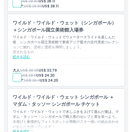
子供:
US$ 28.89
US$ 28.11
年齢層にぴったりの体験
シニア:
US$ 28.89
US$ 28.11
ワイルド・ワイルド・ウェット（シンガポール）
＋シンガポール国立美術館入場券
ワイルド・ワイルド・ウェットでウォータースライドを楽しんだ
後、シンガポール国立美術館で東南アジア最大の近代美術コレクシ
ョンに触れ、芸術と遺産を満喫しましょう。
含まれるもの
続きを読む
ワイルド・ワイルド・ウェットでウォータースライドを楽し
み、その後シンガポール国立美術館でアートを鑑賞します
ウォータースライドを楽しんだ後、東南アジア最大の近代美術
大人:
US$ 38.25
US$ 32.79
コレクションを鑑賞します
子供:
US$ 28.11
US$ 24.20
シニア:
US$ 28.11
US$ 24.20
ワイルド・ワイルド・ウェット シンガポール ＋
マダム・タッソー シンガポール チケット
ワイルド・ワイルド・ウェットで水しぶきを上げて遊んだ後は、マ
ダム・タッソー・シンガポールで蝋人形のセレブと肩を並べよう。
水遊びと象徴的なフォトスポットが満載のスター揃いの組み合わせ
があなたを待っています！
続きを読む
含まれるもの