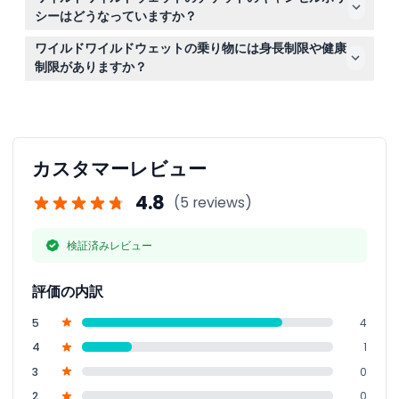
チケットをオンライン予約できます。ご希望の日付を選択
シーはどうなっていますか？
し、予約手続き中に空席状況を確認してください。スムー
ワイルドワイルドウェットのチケットは返金不可で、いか
ズにご利用いただけます。
ワイルドワイルドウェットの乗り物には身長制限や健康
なる事情でもキャンセルはできません。予約前に計画を確
制限がありますか？
定させてください。
安全上の理由から、一部の乗り物には身長、健康、身体的
制限があります。具体的な制限はアトラクションによって
異なりますので、ご予約時に詳細をご確認いただくか、園
内の案内表示をご確認ください。
カスタマーレビュー
4.8
(5 reviews)
検証済みレビュー
評価の内訳
5
4
4
1
3
0
2
0