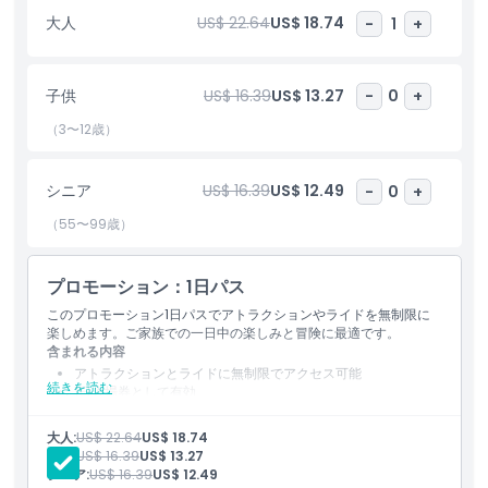
のに最適です。スリルを求める方も、単に暑さをしのぎたい方も、
大人
US$ 22.64
US$ 18.74
-
1
+
ワイルド・ワイルド・ウェットはシンガポールでの水遊びのトップ
デスティネーションです。地元の方や観光客にとって必見のアトラ
クションをお見逃しなく！
子供
US$ 16.39
US$ 13.27
-
0
+
（3〜12歳）
ハイライト
シニア
US$ 16.39
US$ 12.49
-
0
+
含まれるもの
（55〜99歳）
子供／大人ポリシー
プロモーション：1日パス
このプロモーション1日パスでアトラクションやライドを無制限に
楽しめます。ご家族での一日中の楽しみと冒険に最適です。
営業時間
含まれる内容
アトラクションとライドに無制限でアクセス可能
続きを読む
1日入場券として有効
注意事項
アクセスは安全、健康、身長および身体的制限に従う
プロモーションオファーは2026年7月30日までの予約に有効
大人:
US$ 22.64
US$ 18.74
2026年6月1日から7月31日の訪問に適用
子供:
US$ 16.39
US$ 13.27
場所
シニア:
US$ 16.39
US$ 12.49