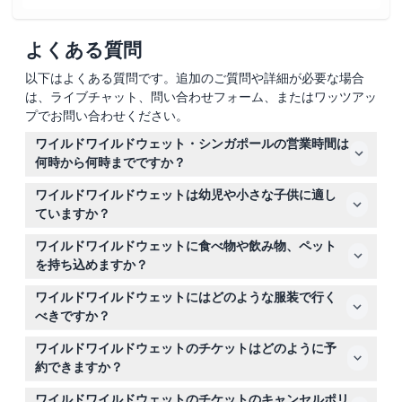
よくある質問
以下はよくある質問です。追加のご質問や詳細が必要な場合
は、ライブチャット、問い合わせフォーム、またはワッツアッ
プでお問い合わせください。
ワイルドワイルドウェット・シンガポールの営業時間は
何時から何時までですか？
ワイルドワイルドウェットは月曜日から金曜日まで午後12
ワイルドワイルドウェットは幼児や小さな子供に適し
時から午後6時まで営業しています（最終入場は午後5
ていますか？
時）。週末、学校の休暇期間、祝日は午前11時から午後6
はい、ワイルドワイルドウェットには全年齢向けのアトラ
時まで営業しています（最終入場は午後5時）。火曜日は
ワイルドワイルドウェットに食べ物や飲み物、ペット
クションがあり、子供向けのスプラッシュゾーンも用意さ
学校の休暇期間と祝日を除き休園日です。営業時間は変更
を持ち込めますか？
れています。3歳未満の子供は無料で入場できますが、安
される場合がありますので、ご予約時にご確認ください。
いいえ、ワイルドワイルドウェット内への食べ物、飲み
全のため水遊び用おむつの着用が必要です。
ワイルドワイルドウェットにはどのような服装で行く
物、ペットの持ち込みは認められていません。盲導犬のみ
べきですか？
許可されています。快適に過ごすため、園内で食べ物や飲
ジッパーやボタン、硬い物の付いていない適切な水着やシ
み物を購入してください。
ワイルドワイルドウェットのチケットはどのように予
ョートパンツ、Ｔシャツを着用してください。必要であれ
約できますか？
ば子供は水遊び用おむつを着用してください。適切な水着
このウェブサイト上で簡単にワイルドワイルドウェットの
の着用は安全で快適な滞在に役立ちます。
ワイルドワイルドウェットのチケットのキャンセルポリ