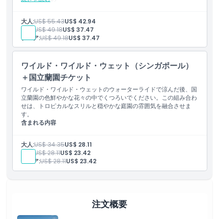
ウォーターライドで涼んだ後、マダム・タッソー・シンガポー
ルで蝋人形スターとセルフィーを撮影
大人:
US$ 55.43
US$ 42.94
家族向けの水遊びとセレブとのフォトスポットが絶妙に組み合
子供:
US$ 49.18
US$ 37.47
わさった完璧な組み合わせ
シニア:
US$ 49.18
US$ 37.47
ワイルド・ワイルド・ウェット（シンガポール）
＋国立蘭園チケット
ワイルド・ワイルド・ウェットのウォーターライドで涼んだ後、国
立蘭園の色鮮やかな花々の中でくつろいでください。この組み合わ
せは、トロピカルなスリルと穏やかな庭園の雰囲気を融合させま
す。
含まれる内容
ワイルド・ワイルド・ウェットで水遊びを楽しんだ後、蘭園の美し
さの中でくつろいでください。
大人:
US$ 34.35
US$ 28.11
トロピカルな水遊びの楽しさと穏やかな花々の景観の融合
子供:
US$ 28.11
US$ 23.42
シニア:
US$ 28.11
US$ 23.42
注文概要