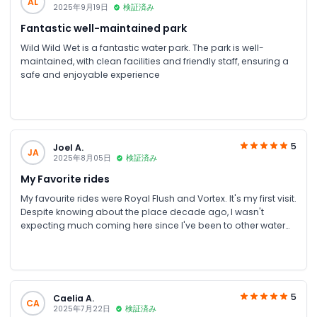
AL
2025年9月19日
検証済み
Fantastic well-maintained park
Wild Wild Wet is a fantastic water park. The park is well-
maintained, with clean facilities and friendly staff, ensuring a
safe and enjoyable experience
5
Joel A.
JA
2025年8月05日
検証済み
My Favorite rides
My favourite rides were Royal Flush and Vortex. It's my first visit.
Despite knowing about the place decade ago, I wasn't
expecting much coming here since I've been to other water
parks in Thailand and Indonesia, but I spent 1 day from
opening to closing, and I'm having a great fun
5
Caelia A.
CA
2025年7月22日
検証済み