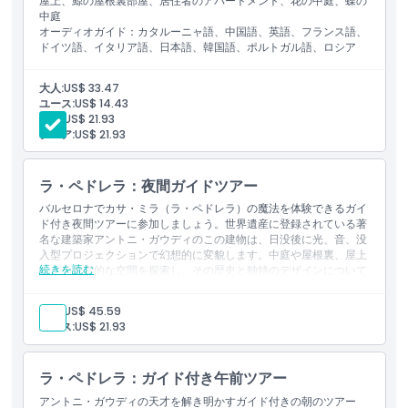
屋上、鯨の屋根裏部屋、居住者のアパートメント、花の中庭、蝶の
キャンセルポリシー
中庭
オーディオガイド：カタルーニャ語、中国語、英語、フランス語、
ドイツ語、イタリア語、日本語、韓国語、ポルトガル語、ロシア
語、スペイン語
大人:
US$ 33.47
ユース:
US$ 14.43
学生:
US$ 21.93
シニア:
US$ 21.93
ラ・ペドレラ：夜間ガイドツアー
バルセロナでカサ・ミラ（ラ・ペドレラ）の魔法を体験できるガイ
ド付き夜間ツアーに参加しましょう。世界遺産に登録されている著
名な建築家アントニ・ガウディのこの建物は、日没後に光、音、没
入型プロジェクションで幻想的に変貌します。中庭や屋根裏、屋上
続きを読む
などの象徴的な空間を探索し、その歴史と独特のデザインについて
学びましょう。ツアーは壮大な屋上ショーとバルセロナのパノラマ
ビューで締めくくられ、アート、建築、夜の雰囲気が見事に融合し
大人:
US$ 45.59
た思い出深い体験を提供します。
ユース:
US$ 21.93
含まれる内容
入場チケット
ライブガイド
ラ・ペドレラ：ガイド付き午前ツアー
ガイド付きナイトツアー
視聴覚プレゼンテーション
アントニ・ガウディの天才を解き明かすガイド付きの朝のツアー