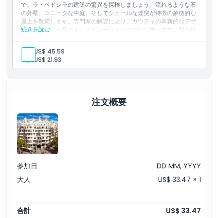
カヴァグラス
で、ラ・ペドレラの建築の驚異を探検しましょう。流れるような石
の外壁、ユニークな中庭、そしてシュールな煙突が特徴の象徴的な
屋上を散策します。専門家の解説により、ガウディの革新的なデザ
続きを読む
インと自然から得たインスピレーションについて学べます。朝の訪
問は、静かで混雑の少ない体験を提供し、このユネスコ世界遺産を
存分に味わうことができます。
大人:
US$ 45.59
含まれる内容
子供:
US$ 21.93
入場チケット
ライブガイド
ガイド付きツアー
注文概要
参加日
DD MM, YYYY
大人
US$ 33.47 × 1
合計
US$ 33.47