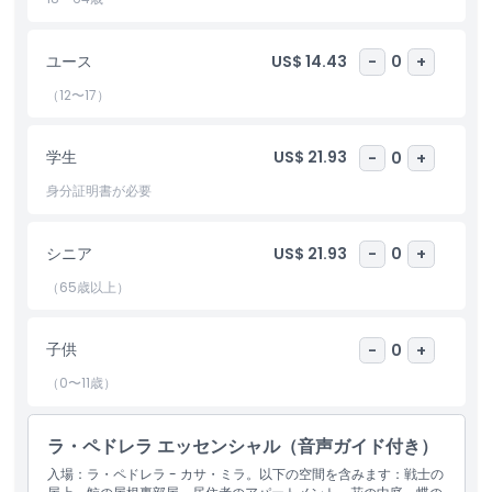
ち時間なしでこの並外れた建物の美しさを楽しめます。La
Pedrera - Casa Milàを体験し、ガウディの芸術的革新の世界へと
誘われてください。
ユース
US$ 14.43
-
0
+
（12〜17）
ハイライト
学生
US$ 21.93
-
0
+
身分証明書が必要
含まれるもの
シニア
US$ 21.93
-
0
+
子供／大人ポリシー
（65歳以上）
営業時間
子供
-
0
+
注意事項
（0〜11歳）
ラ・ペドレラ エッセンシャル（音声ガイド付き）
場所
入場：ラ・ペドレラ - カサ・ミラ。以下の空間を含みます：戦士の