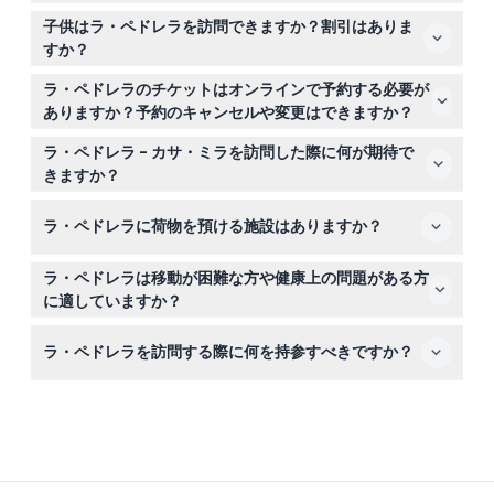
ラ・ペドレラは冬季（2024年11月4日〜2025年3月6日）
子供はラ・ペドレラを訪問できますか？割引はありま
に毎日午前9時から午後6時30分まで営業しており、夜の
すか？
ツアーは午後9時から午後11時まで開催されます。クリス
0歳から11歳の子供はラ・ペドレラに無料で入場できま
マスと新年には特別営業時間が適用されます（変更される
ラ・ペドレラのチケットはオンラインで予約する必要が
す。有効な学生証を持つ学生は割引チケットの対象とな
場合がありますので、予約時にご確認ください）。
ありますか？予約のキャンセルや変更はできますか？
り、18歳以上の来場者は大人料金が適用されます。
ラ・ペドレラのチケットはすべてこのウェブサイトを通じ
ラ・ペドレラ - カサ・ミラを訪問した際に何が期待で
てオンラインで予約する必要があります。チケットは返金
きますか？
不可でキャンセルや日程変更もできませんのでご注意くだ
ガウディの象徴的な建物であるユニークな波状の外観を探
さい。
ラ・ペドレラに荷物を預ける施設はありますか？
検し、曲線の階段を登って屋上テラスから見事な街の景色
を楽しみ、多言語対応の音声ガイドで体験を深められま
はい、館内に荷物預かり所があります。到着時にスタッフ
す。
ラ・ペドレラは移動が困難な方や健康上の問題がある方
に料金や利用方法をお尋ねください。
に適していますか？
ラ・ペドレラにはいくつかの階段や不整地がありますが、
ラ・ペドレラを訪問する際に何を持参すべきですか？
多くのエリアはバリアフリー対応です。ただし、安全上の
理由から屋上テラスは雨天時の利用が制限される場合があ
歩行や階段昇降に適した快適な靴、予約確認書、そしてガ
ります。
ウディの見事な建築と街の景色を写真に収めるためのカメ
ラを持参することをおすすめします。