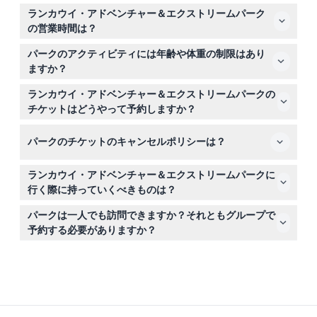
ATVジャングルライド、ジャングル乗馬、フライングフォ
ランカウイ・アドベンチャー＆エクストリームパーク
ックス（ジップライン）、屋内ゴーカート、ペイントボー
の営業時間は？
ル、アーチェリー、7Dモーションシネマ、ランカウイ・
パークは毎日午前10時から午後6時まで営業しており、最
スカイバイクなど、12種類以上のエキサイティングなアク
パークのアクティビティには年齢や体重の制限はあり
終入場は午後5時です（変更される場合がありますので、
ティビティを楽しめます。
ますか？
予約時にご確認ください）。
参加者は12歳以上である必要がありますが、12歳未満の子
ランカウイ・アドベンチャー＆エクストリームパークの
供は同乗者として乗ることが可能です。ATVに参加できる
チケットはどうやって予約しますか？
最大体重は150kgです。
このウェブサイト上で安全にオンライン予約ができ、空き
パークのチケットのキャンセルポリシーは？
状況を確認し希望の日付やグループ人数を選択できます。
チケットは返金不可でキャンセルもできませんので、予約
ランカウイ・アドベンチャー＆エクストリームパークに
した日時に必ずご利用ください。
行く際に持っていくべきものは？
快適な服装と屋外アクティビティに適したつま先が覆われ
パークは一人でも訪問できますか？それともグループで
た靴を着用し、日焼け止めや帽子を忘れずに持参して太陽
予約する必要がありますか？
から身を守ってください。
予約は2人または4人、6人のグループ単位で可能です。一
人で来る場合は、ATVのシングル利用に追加料金がかか
り、その料金はパークで直接支払う必要があります。