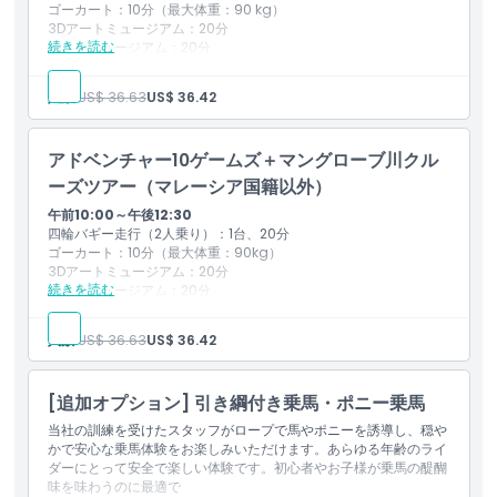
ゴーカート：10分（最大体重：90 kg）
[無料] ダングリ島での1時間シュノーケリング＆泳ぎ（器材提
3Dアートミュージアム：20分
供）
続きを読む
逆さまミュージアム：20分
[無料] アンダマン海での1時間サンセットクルーズ
お化け屋敷：10分
7Dシネマ：1本、10分
人数:
US$ 36.63
US$ 36.42
ペイントボール（射的）：20発
注意
：シュノーケリングとサンセットクルーズは海況および天候の
アーチェリー（射的）：10本
状況に左右されます。
馬の見学と餌やり
事前に知っておくべきこと
アドベンチャー10ゲームズ＋マングローブ川クル
午後1:30 – 午後2:45
このアクティビティに参加するには、参加者は4歳以上である
昼食
ーズツアー（マレーシア国籍以外）
必要があります。
午後3:00 – 午後7:00（マングローブ川クルーズ＋シュノーケリン
午前10:00～午後12:30
グ＋サンセット観賞、基本シェア、4時間）
四輪バギー走行（2人乗り）：1台、20分
ゴーカート：10分（最大体重：90kg）
ダングリ島でのシュノーケリングと遊泳（器材提供あり）
3Dアートミュージアム：20分
アンダマン海の夕日を観賞
続きを読む
逆さまミュージアム：20分
コウモリ洞窟を訪問
お化け屋敷：10分
ワニ洞窟を訪問
7Dシネマ：1作品、10分
ワシの餌やり
人数:
US$ 36.63
US$ 36.42
ペイントボール（射的）：20発
アンダマン海を探索
アーチェリー（射的）：10本
浮き養殖場での魚の餌やり
馬の見学と餌やり
注意事項
[追加オプション] 引き綱付き乗馬・ポニー乗馬
午後1:30～午後2:45
ATVアドベンチャーに参加するには、参加者は12歳〜65歳で
昼食
ある必要があります
当社の訓練を受けたスタッフがロープで馬やポニーを誘導し、穏や
午後3:00～午後7:00（マングローブ川クルーズ＋シュノーケリン
ATVアドベンチャーに参加できる最大体重は150kgです
かで安心な乗馬体験をお楽しみいただけます。あらゆる年齢のライ
グ＋サンセット観賞、基本乗り合い、4時間）
SKYBIKEアドベンチャーに参加するには、参加者の体重は最大
ダーにとって安全で楽しい体験です。初心者やお子様が乗馬の醍醐
80kg、身長は最低145cmである必要があります
味を味わうのに最適で