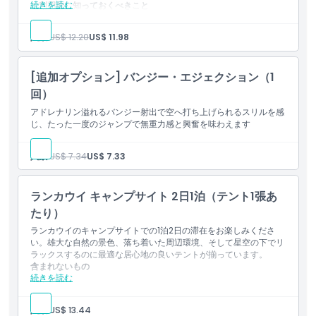
ダングリ島でのシュノーケリングと水泳（器材提供）
続きを読む
ご利用前に知っておくべきこと
アンダマン海の夕日観賞
ロープで誘導されるポニー乗馬の最大体重は55kgのみです
コウモリ洞窟訪問
ロープで誘導される乗馬の最大体重は79kgです
ワニ洞窟訪問
人数:
US$ 12.20
US$ 11.98
ワシの餌やり
アンダマン海の探索
浮き養殖場での魚の餌やり
[追加オプション] バンジー・エジェクション（1
知っておくべきこと
回）
参加者はATVアドベンチャーに参加するには12歳から65歳で
ある必要があります
アドレナリン溢れるバンジー射出で空へ打ち上げられるスリルを感
ATVアドベンチャーに参加できる最大体重は150kgです
じ、たった一度のジャンプで無重力感と興奮を味わえます
スカイバイクアドベンチャーに参加するには、体重が最大
80kgで、身長が最低145cmである必要があります
人数:
US$ 7.34
US$ 7.33
ランカウイ キャンプサイト 2日1泊（テント1張あ
たり）
ランカウイのキャンプサイトでの1泊2日の滞在をお楽しみくださ
い。雄大な自然の景色、落ち着いた周辺環境、そして星空の下でリ
ラックスするのに最適な居心地の良いテントが揃っています。
含まれないもの
続きを読む
交通
食事および飲料
その他の個人的費用
人数:
US$ 13.44