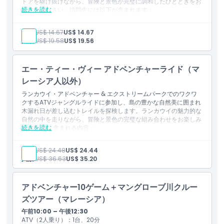
ドアを駆け抜けながら、冒険と景色が完璧に調和したひとときをお
10分 室内ゴーカート（1人乗り）
コウモリ洞窟の見学
続きを読む
楽しみください。訪問先には以下が含まれます：
ワニ洞窟の見学
10分 7Dシネマ（1名／1回）
ジャングルツアー
ワシの餌付け
ゴム農園
15分 スカイバイクアドベンチャー（1名）
アンダマン海の探索
大人:
US$ 14.67
US$ 14.67
パイナップル農園
浮き養殖場での魚への餌やり
人数:
ペイントボールターゲット射撃：20発（1名）
US$ 19.58
US$ 19.56
川渡り
[無料] ダングリ島での1時間のシュノーケリング＆泳ぎ（器材
橋の横断
アーチェリーターゲット射撃：10本の矢（1名）
貸出あり）
小さな村の通過
20分 3Dアートミニミュージアム（1名）
[無料] アンダマン海での1時間のサンセット鑑賞
エー・ティー・ヴィー アドベンチャーライド（マ
オフロードツアー
注意
：シュノーケリングとサンセット鑑賞は海況および天候の影響
20分 逆さまミニミュージアム（1名）
ご注意事項
レーシア人以外）
を受けます。
参加は12歳以上です
10分 お化け屋敷（1名）
ランカウイ・アドベンチャー & エクストリームパークでのワクワ
知っておくべきこと
ATVアドベンチャーの参加年齢は12〜65歳です
15分 ホースパーク訪問＆餌やり（1名）
クするATVジャングルライドに参加し、島の豊かな自然美に囲まれ
参加者はこのアクティビティに参加するためには4歳以上であ
ATVアドベンチャーの最大体重は150kgです
木漏れ日が差し込むトレイルを探検します。ランカウイの魅力的な
バンジーエジェクション：ジャンプ1回（1名）
る必要があります
自然の中を走りながら、冒険と景色の完璧な組み合わせをお楽しみ
ジップライン：ジャンプ1回（1名）
続きを読む
ください。
含まれる内容：
ジャングルツアー
昼食休憩（午後1:00 – 午後2:00）昼食込み。
ゴム農園
午後の部（午後3:00 – 午後7:00）2時間のマングローブ川クルー
大人:
US$ 24.48
US$ 24.44
パイナップル農園
ズ
人数:
US$ 36.63
US$ 35.20
川渡り
コウモリ洞窟の見学
橋渡り
小さな村の通過
ワニ洞窟の見学
アドベンチャー10ゲーム＋マングローブ川クルー
オフロードツアー
ワシの餌付け体験
ご注意事項
ズツアー（マレーシア）
アンダマン海の探索
参加は12歳以上です
午前10:00 – 午後12:30
ATVアドベンチャーの参加年齢は12〜65歳です
浮き魚養殖場での魚への餌やり
ATV（2人乗り）：1台、20分
ATVアドベンチャーの最大体重は150kgです