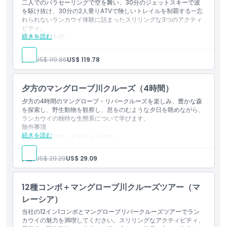
二人でのパラセーリングで空を舞い、30分のジェットスキーで波
午後のセッション（午後1:30）ブリーフィング
を駆け抜け、30分の2人乗りATVで険しいトレイルを制覇する—忘
30分の二人乗りジェットスキーライド
(二人乗り)
れられないランカウイ体験に詰まったスリリングな3つのアクティ
注意事項
ビティ。
続きを読む
含まれないもの
このアクティビティに参加するには、参加者は12歳以上である
必要があります。
ホテルの送迎（ピックアップおよびドロップオフ）
12歳以下のお客様は同乗者としてのみ乗車できます。
宿泊
人数:
US$ 119.86
US$ 119.78
ATV乗車の最大体重は150 kgです。
食事と飲み物
その他の個人的費用
保険
夕方のマングローブ川クルーズ（4時間）
含まれるもの
夕方の4時間のマングローブ・リバークルーズを楽しみ、豊かな森
午前のセッション（10:00）
を探索し、野生動物を観察し、息をのむような夕日を眺めながら、
30分の2人乗りATVライド
ランカウイの独特な生態系について学びます。
午後のセッション（13:30）
除外事項
続きを読む
ブリーフィングの後、2名でのパラセーリングと30分の2人乗りジ
ホテル送迎（お迎えとお送り）
ェットスキーライド
宿泊
食事および飲み物
知っておくべきこと
人数:
US$ 29.29
US$ 29.09
その他の個人的費用
このアクティビティに参加するには参加者は12歳以上である必
保険
要があります
含まれるもの
12歳未満のお客様は同乗者としてのみ乗車できます
12種コンボ＋マングローブ川クルーズツアー（マ
マングローブ・リバークルーズ 4時間の旅程（午後3時～午後7時）
ATV乗車の最大体重は150kgです
レーシア）
コウモリ洞窟の見学
当社の12イン1コンボとマングローブリバークルーズツアーでラン
ワニ洞窟の見学
カウイの魅力を満喫してください。スリリングなアクティビティ、