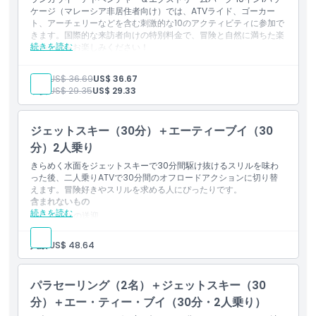
ペイントボールターゲット射撃（20パレット）
ケージ（マレーシア非居住者向け）では、ATVライド、ゴーカー
アーチェリー・ターゲット射撃（矢10本）
ト、アーチェリーなどを含む刺激的な10のアクティビティに参加で
馬公園の見学と餌やり（入場1回）
きます。国際的な来訪者向けの特別料金で、冒険と自然に満ちた楽
続きを読む
知っておくべきこと
しい一日をお楽しみください！
含まれる内容
四輪バギー体験に参加するには、参加者は12〜65歳である必
要があります
ATVジャングルライド（2人乗り - 20分）
大人:
US$ 36.69
US$ 36.67
屋内ゴーカート（1人乗り - 10分）
子供:
US$ 29.35
US$ 29.33
7Dシネマ（1本、10分）
スカイバイクアドベンチャー（15分）
3Dアートミニミュージアム（20分）
ジェットスキー（30分）＋エーティーブイ（30
逆さまミニミュージアム（20分）
ゴーストハウス（10分）
分）2人乗り
ペイントボール標的射撃（20パレット）
きらめく水面をジェットスキーで30分間駆け抜けるスリルを味わ
アーチェリー標的射撃（矢10本）
った後、二人乗りATVで30分間のオフロードアクションに切り替
ホースパーク訪問＆餌やり（1回入場）
えます。冒険好きやスリルを求める人にぴったりです。
ご注意事項
含まれないもの
ATVアドベンチャーの参加年齢は12〜65歳です
続きを読む
ホテルの送迎
宿泊
食事・飲み物
人数:
US$ 48.64
その他の個人的費用
保険
含まれるもの
パラセーリング（2名）＋ジェットスキー（30
午前のセッション（午前10:00）
分）＋エー・ティー・ブイ（30分・2人乗り）
30分の二人乗りATVライド（二人乗り）