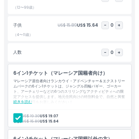
は、景色の良いトレイル、新鮮な空気、そして思い出に残る一日を
求めるアウトドア愛好者に最適です。心臓が高鳴るスリルを求める
（12〜99歳）
場合でも、家族向けの自然の中での楽しい一日を望む場合でも、
Langkawi Adventure & Xtreme Parkはランカウィで忘れられな
子供
US$ 15.89
US$ 15.64
-
0
+
いアウトドアアクティビティと自然の冒険の定番スポットです。
（4〜11歳）
ハイライト
人数
-
0
+
含まれるもの
6イン1チケット（マレーシア国籍者向け）
マレーシア居住者向けランカウイ・アドベンチャー＆エクストリー
子供／大人ポリシー
ムパークの6イン1チケットは、ジャングル四輪バギー、ゴーカー
ト、アーチェリーなどの6つのスリリングなアクティビティへの限
定アクセスを提供します。地元住民向けの特別料金で、自然と興奮
除外事項
続きを読む
に満ちた一日をお楽しみください！
含まれるもの
ジャングル四輪バギー乗車：30分（2人乗り）
大人:
US$ 19.30
US$ 19.07
営業時間
屋内ゴーカート：1人乗り（5周）
子供:
US$ 15.89
US$ 15.64
スカイバイク体験：10分（片道）
乗馬公園の見学と餌やり：1名
アーチェリー（ターゲット射撃）：1名（矢10本）
注意事項
6イン1チケット（マレーシア国籍以外の方）