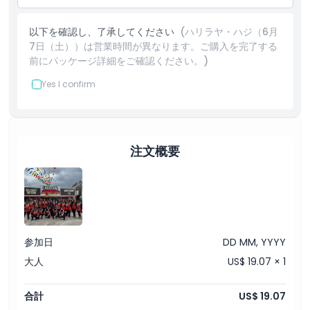
保険
含まれるもの
1泊のキャンプ宿泊（各テント2名用）
以下を確認し、了承してください
(ハリラヤ・ハジ（6月
チェックイン：15:00
7日（土））は営業時間が異なります。ご購入を完了する
チェックアウト：12:00
前にパッケージ詳細をご確認ください。)
すべての利用可能な設備（シャワー・トイレ付、温水器、キャ
ンプ用エアマット寝具）
Yes I confirm
注文概要
参加日
DD MM, YYYY
大人
US$ 19.07 × 1
合計
US$ 19.07