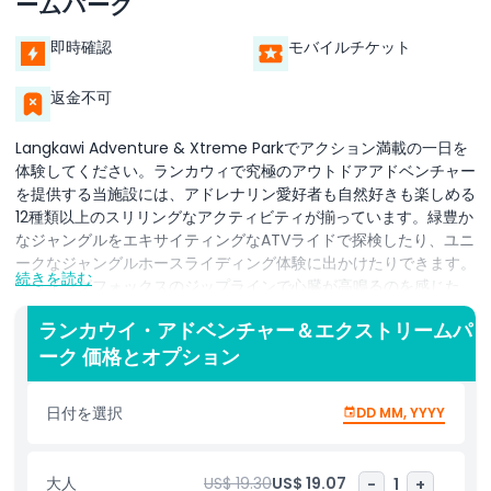
ームパーク
即時確認
モバイルチケット
返金不可
Langkawi Adventure & Xtreme Parkでアクション満載の一日を
体験してください。ランカウィで究極のアウトドアアドベンチャー
を提供する当施設には、アドレナリン愛好者も自然好きも楽しめる
12種類以上のスリリングなアクティビティが揃っています。緑豊か
なジャングルをエキサイティングなATVライドで探検したり、ユニ
ークなジャングルホースライディング体験に出かけたりできます。
続きを読む
フライングフォックスのジップラインで心臓が高鳴るのを感じた
り、プロ仕様のトラックで友達とゴーカートの白熱したレースに挑
ランカウイ・アドベンチャー＆エクストリームパ
戦したりしましょう。ペイントボールの戦いやアーチェリーのチャ
ーク 価格とオプション
レンジで腕を磨けば、グループや家族での楽しみがさらに深まりま
す。5Dモーションシネマの未来的な世界に飛び込めば、他に類を
見ない没入型アドベンチャーを体験できます。最新のアドレナリン
日付を選択
DD MM, YYYY
全開アトラクション、Langkawi Sky Bikeもお見逃しなく—公園と
周辺の景観を一望できる息をのむような空中の眺めを提供します。
ランカウィの息をのむ自然美に囲まれたこのアドベンチャーパーク
大人
US$ 19.30
US$ 19.07
-
1
+