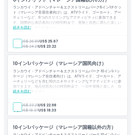
7Dシネマモーション：10分（1作品）
知っておくべきこと
ランカウイ・アドベンチャー＆エクストリームパーク6イン1チケッ
ト（マレーシア非居住者向け）は、ATVライド、ゴーカート、アー
ATV乗車: 最大参加者体重は150 kg。
場所
チェリーなど、6つのスリリングなアクティビティに参加できま
スカイバイクアドベンチャー: 最大参加者体重は90 kg、最低
す。国際的な来訪者向けの特別料金で、冒険と自然に満ちた楽しい
身長は140 cm。
続きを読む
一日を体験してください！
ATV乗車 & 屋内ゴーカート（運転者の場合）: 最低年齢は12歳
行き方
含まれるもの
です。これより若いゲストは同乗者としてのみ参加できます。
ATVジャングルライド: 30分（二人乗りATV）
大人:
US$ 26.89
US$ 25.67
屋内ゴーカート: 一人乗り（5周）
子供:
US$ 24.21
US$ 23.22
キャンセルポリシー
スカイバイクアドベンチャー: 10分（片道）
馬の公園訪問と餌やり: 1名
アーチェリーターゲット射撃: 1名（矢10本）
10イン1パッケージ（マレーシア国民向け）
7Dシネマモーション: 10分（1作品）
事前に知っておくべきこと
ランカウイ・アドベンチャー＆エクストリームパーク 10イン1パッ
ケージ（マレーシア在住者向け）は、ATVライド、ゴーカート、ア
ATVライド：最大体重は150 kg。
ーチェリーなどを含む10のエキサイティングなアクティビティに参
スカイバイクアドベンチャー：最大体重は90 kg、最低身長は
加できます。地元住民向けの特別料金で、一日中冒険と楽しさ、自
140 cm。
続きを読む
然を満喫できます！
ATVライド & 屋内ゴーカート（ライダーとして）：最低年齢
含まれるもの
は12歳です。これより若い方は同乗者としてのみ参加できま
す。
ATVジャングルライド（2名乗り：20分）
大人:
US$ 23.21
US$ 22.98
屋内ゴーカート（1人乗り：10分）
子供:
US$ 18.37
US$ 18.33
7Dシネマ（1作品：10分）
スカイバイクアドベンチャー（15分）
3Dアート・ミニミュージアム（20分）
10イン1パッケージ（マレーシア国籍以外の方）
逆さまミニミュージアム（20分）
お化け屋敷（10分）
ランカウイ・アドベンチャー＆エクストリームパーク 10イン1パッ