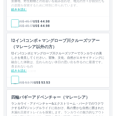
景勝地、野生動物との出会いを組み合わせ、地元の方々が自分たち
ワシの餌付け体験
の楽園を探索するために特別に作られています。
アンダマン海を探索
続きを読む
除外事項
浮き養殖場での魚の餌やり
ホテルの送迎（ピックアップとドロップオフ）
宿泊費
[無料] ダングリ島での1時間のシュノーケリングと水泳（シュ
子供:
US$ 45.17
US$ 44.98
その他の個人的な費用
ノーケル用具提供）
人数:
US$ 45.17
US$ 44.98
保険
[無料] アンダマン海での1時間のサンセット鑑賞
含まれるもの
注
：シュノーケリングとサンセット鑑賞は水況および天候条件に左
午前のセッション（午前10:00 – 午後1:00）3時間のアドベンチャ
12イン1コンボ＋マングローブ川クルーズツアー
右されます。
ーアクティビティ：
（マレーシア以外の方）
注意事項
20分 四輪バギージャングルライド（2人乗り）
参加者はこのアクティビティに参加するには4歳以上でなけれ
12イン1コンボとマングローブ川クルーズツアーでランカウイの美
10分 屋内ゴーカート（1人乗り）
ばなりません。
しさを発見してください。冒険、文化、自然がエキサイティングに
10分 7Dシネマ（1名/1回）
融合した体験は、忘れられない休日の思い出を作るのに最適です。
15分 スカイバイクアドベンチャー（1名）
含まれないもの
ペイントボールターゲットシューティング：20発（1名）
続きを読む
アーチェリーターゲット射撃：10本（1名）
ホテルの送迎
20分 3Dアートミニ美術館（1名）
宿泊
20分 アップサイドダウンミニミュージアム（1名）
その他の個人的費用
人数:
US$ 53.70
US$ 53.53
10分 ゴーストハウス（1名）
保険
15分 ホースパーク訪問と餌やり（1名）
含まれるもの
バンジーイジェクション：1回（1名）
終日アドベンチャー＆マングローブ川クルーズの旅程
四輪バギーアドベンチャー（マレーシア）
ジップライン：1回（1名）
午前の部（午前10:00 – 午後1:00）3時間のアドベンチャーアクテ
昼食休憩（午後1:00 – 午後2:00）：昼食付き。
ランカウイ・アドベンチャー&エクストリーム・パークでのワクワ
ィビティ
クするATVジャングルライドに出かけ、島の豊かな自然に囲まれた
午後のセッション（午後3:00 – 午後7:00）：2時間のマングロー
木漏れ日差すトレイルを探索します。ランカウイの魅力的なアウト
20分 ATVジャングルライド（2人乗り）
ブリバークルーズ：