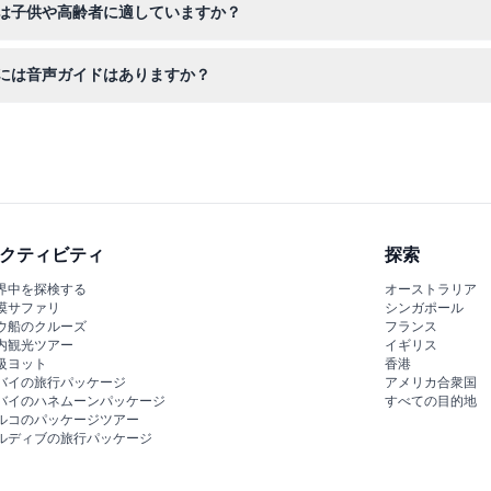
は子供や高齢者に適していますか？
高齢者は無料入場でき、ゆったりとコレクションを楽しめます。博物館の
には音声ガイドはありますか？
音声ガイドが利用可能で、素晴らしいカタルーニャの芸術作品にまつわ
クティビティ
探索
界中を探検する
オーストラリア
漠サファリ
シンガポール
ウ船のクルーズ
フランス
内観光ツアー
イギリス
級ヨット
香港
バイの旅行パッケージ
アメリカ合衆国
バイのハネムーンパッケージ
すべての目的地
ルコのパッケージツアー
ルディブの旅行パッケージ