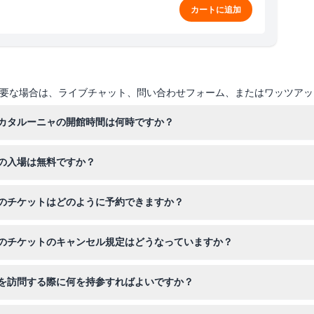
カートに追加
要な場合は、ライブチャット、問い合わせフォーム、またはワッツアッ
カタルーニャの開館時間は何時ですか？
4月）は午前10時から午後6時まで、夏季（5月から9月）は午後8時ま
の入場は無料ですか？
1日、5月1日、12月25日も休館となります（変更の可能性がありますの
料で入場できます。また、土曜日の午後3時以降と毎月第1日曜日は無料
のチケットはどのように予約できますか？
ライン予約できます。ご希望の日付と時間を選択し、安全な予約手順に
のチケットのキャンセル規定はどうなっていますか？
ませんので、予約時に日付と時間を慎重に選択してください。
を訪問する際に何を持参すればよいですか？
と有効な身分証明書をお持ちください。モンジュイック丘からの美しい