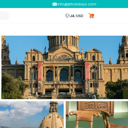
info@jtrholidays.com
JA
/
USD