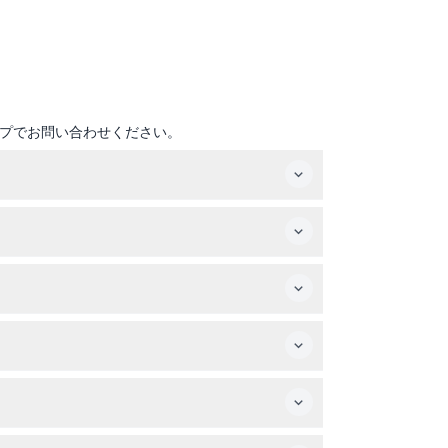
プでお問い合わせください。
で開館しています。日曜日と祝日は午前10時から午
で、予約時にご確認ください）。
入場が可能です。
従ってください。
パノラマ景色を含め、たくさんの展示を探索する