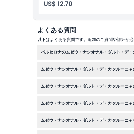
US$ 12.70
注意事項
よくある質問
場所
以下はよくある質問です。追加のご質問や詳細が必
キャンセルポリシー
バルセロナのムゼウ・ナシオナル・ダルト・デ・
博物館は火曜日から土曜日まで、冬季（10月から
ムゼウ・ナシオナル・ダルト・デ・カタルーニャ
後3時までです。月曜日は祝日を除き休館で、1月
はい、16歳未満の子供と65歳以上の高齢者は無
ムゼウ・ナシオナル・ダルト・デ・カタルーニャ
このウェブサイト上で簡単に入場チケットをオン
ムゼウ・ナシオナル・ダルト・デ・カタルーニャ
博物館のチケットは返金不可かつキャンセルでき
ムゼウ・ナシオナル・ダルト・デ・カタルーニャ
予約確認書（印刷またはスマートフォンの画面）