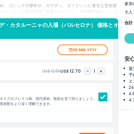
参加
め、ゴシックの傑作や、ガウディ、ダリといった著名な芸術家
スやバロック期の作品も収蔵されており、芸術愛好家にとって
大人
合計
デ・カタルーニャの入場（バルセロナ） 価格とオ
の魅力は芸術だけにとどまりません。館内のテラスからは、ス
、バルセロナ市街の壮大なパノラマビューを楽しむことができ
術的歴史を深く学ぶことができます。
DD MM, YYYY
、または美しい建築空間を楽しみたい方まで、誰もが満足でき
安
館内を巡り、何世紀にもわたる創造の旅をお楽しみください。
最
US$ 13.85
US$ 12.70
-
1
+
予
エ
2
4
ネスクのフレスコ画、現代美術、彫刻を見て回りましょう。
4
美術館をより深く理解できます。