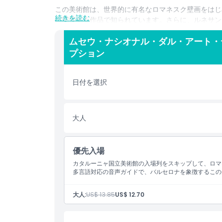
この美術館は、世界的に有名なロマネスク壁画をはじ
続きを読む
に関連する作品で知られています。さらに、ルネサン
必見のスポットです。
ムセウ・ナシオナル・ダル・アート・
ムゼウ・ナシオナル・ダル・ダル・デ・カタルーニャ
プション
ペイン広場やモンジュイックの魔法の噴水などを含む
ます。ここを訪れることで、カタルーニャの豊かな芸
日付を選択
中世美術が好きな方、モダニズム建築に興味がある方
る美術館です。チケットを利用して、自分のペースで
大人
ハイライト
優先入場
含まれるもの
カタルーニャ国立美術館の入場列をスキップして、ロマ
多言語対応の音声ガイドで、バルセロナを象徴するこの
子供／大人ポリシー
大人:
US$ 13.85
US$ 12.70
営業時間