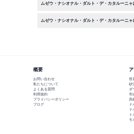
ムゼウ・ナシオナル・ダルト・デ・カタルーニャ
ために、履き慣れた靴もおすすめです。
もちろんです！16歳未満の子供と65歳以上の
ムゼウ・ナシオナル・ダルト・デ・カタルーニャ
はい、英語やフランス語を含むいくつかの言語で
概要
ア
お問い合わせ
世
私たちについて
砂
よくある質問
ダ
利用規約
市
プライバシーポリシー
高
ブログ
ド
ド
ト
モ