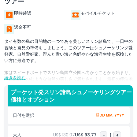
ツアー
即時確認
モバイルチケット
返金不可
タイ有数の島の目的地の一つである美しいスリン諸島で、一日中の
冒険と発見の準備をしましょう。このツアーはシュノーケリング愛
好家、自然愛好家、澄んだ青い海と色鮮やかな海洋生物を探検した
い方に最適です。
旅はスピードボートでスリン島国立公園へ向かうことから始まり、
続きを読む
周囲は息をのむような自然の美しさで満たされます。最初の停泊地
はチョンカッド・チャンネルで、そこでシュノーケル装備を着けて
透明な海へ飛び込みます。色鮮やかな魚と泳ぎ、サンゴ礁を間近で
プーケット発スリン諸島シュノーケリングツアー
観察し、活気ある水中世界を体験してください。
価格とオプション
シュノーケリングの後は、伝統的なモーケン海のジプシー村を訪れ
日付を選択
DD MM, YYYY
ます。ここでは代々海とともに暮らしてきたモーケンの人々の独特
な文化や生活様式について学ぶことができます。
次に、国立公園内のレストランで美味しいビュッフェランチをお楽
大人
US$ 130.07
US$ 93.77
-
1
+