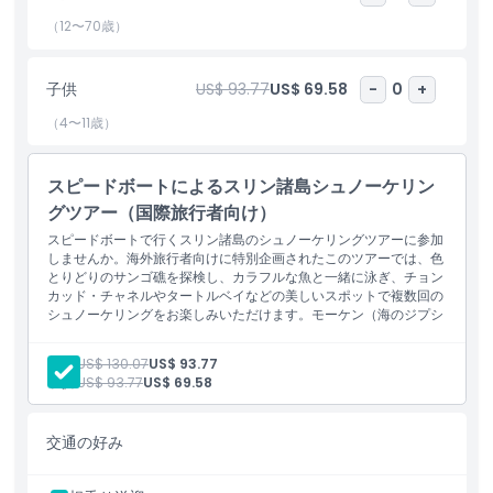
しみください。リラックスして、タイ料理を味わいながら島の南国
（12〜70歳）
の景色を満喫しましょう。
昼食後は、ボン湾またはメーヤイ湾での2回目のシュノーケリング
子供
US$ 93.77
US$ 69.58
-
0
+
が続きます。透明な海に潜り、色鮮やかな魚や美しいサンゴをさら
（4〜11歳）
に観察してください。
最後の停泊地はパイナップルベイまたはタートルベイでの3回目の
スピードボートによるスリン諸島シュノーケリン
シュノーケリングです。帰路につく前の最後のチャンスとして水中
グツアー（国際旅行者向け）
世界を探検しましょう。運が良ければウミガメに出会えるかもしれ
ません！
スピードボートで行くスリン諸島のシュノーケリングツアーに参加
しませんか。海外旅行者向けに特別企画されたこのツアーでは、色
とりどりのサンゴ礁を探検し、カラフルな魚と一緒に泳ぎ、チョン
一日の終わりにはスピードボートでプーケットへ戻り、スリン諸島
カッド・チャネルやタートルベイなどの美しいスポットで複数回の
での忘れられない思い出を胸に帰路につきます。このツアーはシュ
シュノーケリングをお楽しみいただけます。モーケン（海のジプシ
ノーケリング、観光、文化体験がバランスよく組み合わさってお
ー）村を訪れ、スリン諸島国立公園の自然の美しさを体験してくだ
り、あらゆる年齢層におすすめの体験です。
さい。
大人:
US$ 130.07
US$ 93.77
子供:
US$ 93.77
US$ 69.58
ハイライト
交通の好み
含まれるもの