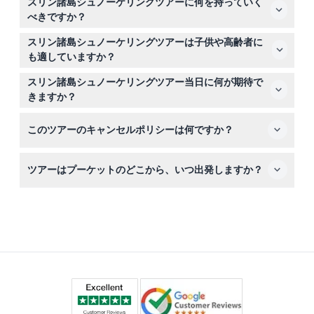
スリン諸島シュノーケリングツアーに何を持っていく
空き状況を確認して、簡単にスリン諸島シュノーケリング
べきですか？
ツアーをオンラインで予約できます。
水着、日焼け止め、帽子、タオル、必要なら酔い止めなど
スリン諸島シュノーケリングツアーは子供や高齢者に
の個人用アイテムを持参してください。シュノーケリング
も適していますか？
器具、タオル、水、スナックはツアーで提供されます。
4歳未満の子供は無料で、4歳から11歳までは子供料金、12
スリン諸島シュノーケリングツアー当日に何が期待で
歳から70歳までは大人料金となります。1歳未満の子供、
きますか？
妊婦、70歳以上の方、または身体に障害のある方にはこ
約10〜12時間の終日アドベンチャーで、複数のシュノーケ
のツアーは推奨されません。
このツアーのキャンセルポリシーは何ですか？
リングセッション、モーケン村の訪問、地元ガイドと共に
色鮮やかなサンゴ礁の探索が含まれます。
スリン諸島シュノーケリングツアーのチケットは返金不可
ツアーはプーケットのどこから、いつ出発しますか？
でキャンセルもできません。予約した日時に利用する必要
があります。
ツアーは通常、指定のピックアップ場所または直接ナムケ
ムマリーナのシースターピアから午前5時30分ごろに出発
し、午後5時30分ごろに戻ります（変更の可能性がありま
すので予約時にご確認ください）。