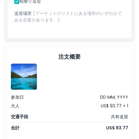
相乗り送迎
送迎場所
(プーケットのリストにある場所のいずれかで
子供／大人ポリシー
ある必要があります。)
ピックアップ／ドロップオフ時間
除外事項
注文概要
対象外
営業時間
参加日
DD MM, YYYY
注意事項
大人
US$ 93.77 × 1
交通手段
共有送迎
場所
合計
US$ 93.77