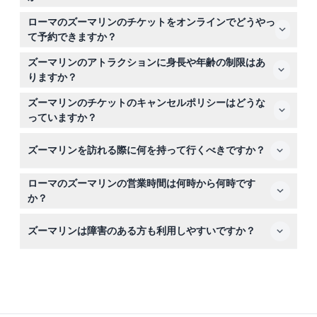
ズーマリンでは、スリリングなウォータースライダーやエ
ローマのズーマリンのチケットをオンラインでどうやっ
キサイティングな乗り物、魅力的なイルカやアシカのショ
て予約できますか？
ー、そしてウミガメ救助センターなどの教育的な展示を楽
このウェブサイトで簡単にズーマリンのチケットをオンラ
しめます。家族連れや冒険好きにぴったりの楽しい一日を
ズーマリンのアトラクションに身長や年齢の制限はあ
イン予約できます。希望の日付を選択でき、公園での列を
過ごせます。
りますか？
スキップできます。
100cm未満の子供は無料で入場でき、100cmから130cm
ズーマリンのチケットのキャンセルポリシーはどうな
の子供用に現地で割引チケットが利用可能です。ほとんど
っていますか？
のアトラクションは家族向けですが、一部の乗り物には現
ズーマリンのチケットは返金不可でキャンセルもできませ
地で確認される身長や年齢制限があります。
ズーマリンを訪れる際に何を持って行くべきですか？
んので、予約時には日付を慎重に選んでください。
ウォーターアトラクションを楽しみたい場合は水着、快適
ローマのズーマリンの営業時間は何時から何時です
な服装、日焼け止め、帽子を持参してください。ロッカー
か？
は小額の料金で利用可能です。
ズーマリンの営業時間は季節によって異なります。3月か
ズーマリンは障害のある方も利用しやすいですか？
ら6月初旬までは週末と祝日の10:00から17:00まで、夏
（6月から9月中旬）は毎日10:00から19:00まで、秋は主
はい、有効な障害者証明書を提示すると現地で割引チケッ
に週末と特別イベント時に10:00から17:00まで開園します
トが購入でき、パークは障害のある方にも利用しやすく歓
（変更の可能性がありますので予約時にご確認くださ
迎しています。
い）。