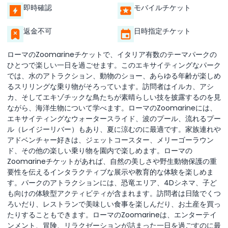
即時確認
モバイルチケット
返金不可
日時指定チケット
ローマのZoomarineチケットで、イタリア有数のテーマパークの
ひとつで楽しい一日を過ごせます。このエキサイティングなパーク
では、水のアトラクション、動物のショー、あらゆる年齢が楽しめ
るスリリングな乗り物がそろっています。訪問者はイルカ、アシ
カ、そしてエキゾチックな鳥たちが素晴らしい技を披露するのを見
ながら、海洋生物について学べます。ローマのZoomarineには、
エキサイティングなウォータースライド、波のプール、流れるプー
ル（レイジーリバー）もあり、夏に涼むのに最適です。家族連れや
アドベンチャー好きは、ジェットコースター、メリーゴーラウン
ド、その他の楽しい乗り物を園内で楽しめます。ローマの
Zoomarineチケットがあれば、自然の美しさや野生動物保護の重
要性を伝えるインタラクティブな展示や教育的な体験を楽しめま
す。パークのアトラクションには、恐竜エリア、4Dシネマ、子ど
も向けの体験型アクティビティが含まれます。訪問者は日陰でくつ
ろいだり、レストランで美味しい食事を楽しんだり、お土産を買っ
たりすることもできます。ローマのZoomarineは、エンターテイ
ンメント、冒険、リラクゼーションが詰まった一日を過ごすのに最