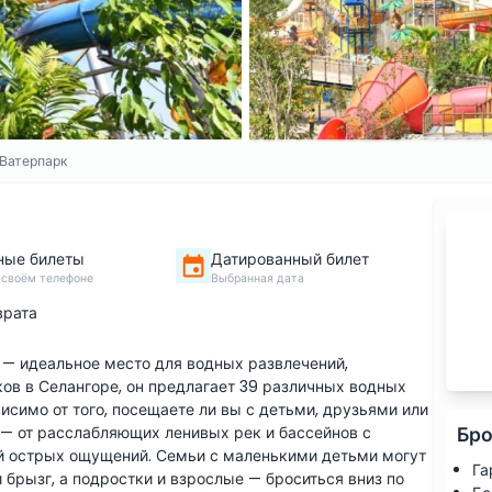
Ватерпарк
ные билеты
Датированный билет
 своём телефоне
Выбранная дата
врата
 — идеальное место для водных развлечений,
ков в Селангоре, он предлагает 39 различных водных
висимо от того, посещаете ли вы с детьми, друзьями или
Бро
о — от расслабляющих ленивых рек и бассейнов с
й острых ощущений. Семьи с маленькими детьми могут
Га
брызг, а подростки и взрослые — броситься вниз по