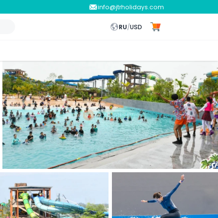
info@jtrholidays.com
RU
/
USD