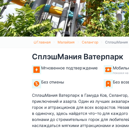
Главная
Малайзия
Селангор
СплэшМания 
СплэшМания Ватерпарк
Мгновенное подтверждение
Мобиль
покажи на
Без отмены
Без воз
СплэшМания Ватерпарк в Гамуда Ков, Селангор,
приключений и азарта. Один из лучших аквапар
горок и аттракционов для всех возрастов. Неза
в одиночку, здесь найдется что-то для каждог
волнами до стремительных горок для любителе
наслаждаться мягкими аттракционами и зонами 