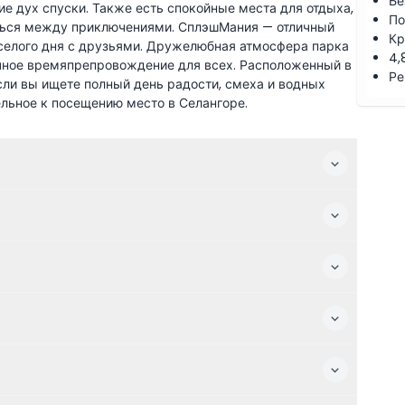
Бе
е дух спуски. Также есть спокойные места для отдыха,
По
иться между приключениями. СплэшМания — отличный
Кр
селого дня с друзьями. Дружелюбная атмосфера парка
4,
ичное времяпрепровождение для всех. Расположенный в
Ре
 Если вы ищете полный день радости, смеха и водных
льное к посещению место в Селангоре.