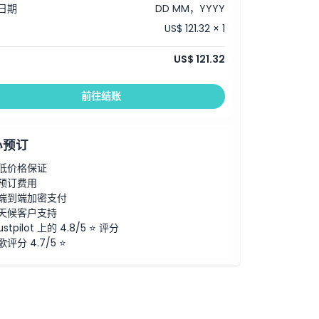
日期
DD MM，YYYY
US$ 121.32 × 1
US$ 121.32
前往结账
心预订
低价格保证
预订费用
端到端加密支付
天候客户支持
ustpilot 上的 4.8/5 ⭐ 评分
歌评分 4.7/5 ⭐