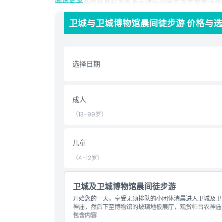
游，开启希腊最具标志性考古遗址的难忘深度探索之旅
卫城与卫城博物馆晨间徒步游 价格与
亮点
选择日期
包含项
儿童成人政策
成人
（13-99岁）
需要了解的事项
儿童
位置
（4-12岁）
取消政策
卫城及卫城博物馆晨间徒步游
开始您的一天，享受无须排队的小团体清晨进入卫城及卫
神庙，然后下至博物馆的玻璃地板展厅，观赏帕台农神庙
包含内容