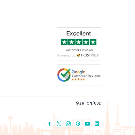
ZH-CN
/
USD