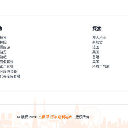
动
探索
探索
澳大利亚
探险
新加坡
帆船游
法国
游览
英国
游艇
香港
度假套餐
美国
蜜月套餐
所有目的地
其度假套餐
代夫度假套餐
© 版权 2026
杰伊·蒂·阿尔·霍利迪斯
- 版权所有