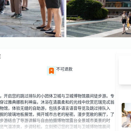
游
不可退款
，开启您的跳过排队的小团体卫城与卫城博物馆晨间徒步游。专
穿过雅典娜胜利神庙，沐浴在清晨柔和的光线中欣赏厄瑞克忒翁
物馆，体验无缝的自助游，包括多语言语音导览及跳过排队入
掘的玻璃地板展馆，揭开城市古老的秘密。漫步宽敞的展厅，了
步游结合了导游讲解与自由拍摄博物馆露台全景城市美景的时
览气温凉爽，步调轻松。立刻预订您的卫城与卫城博物馆晨间