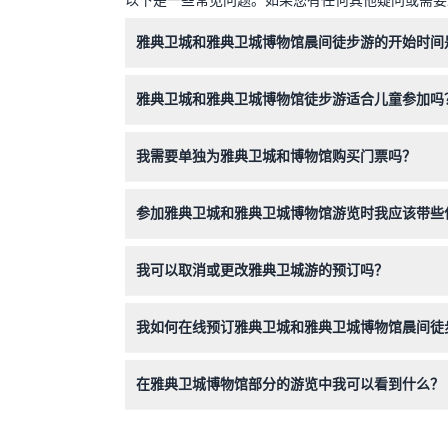
注意：
行程可能因天气或交通情况而变化。
雅典卫城和雅典卫城博物馆晨间徒步游的开始时间
此游览设计为早晨开始，通常您将在上午8:00至
雅典卫城和雅典卫城博物馆徒步游适合儿童参加吗
是的，4岁以下儿童可免费参加，但不会为其预留
我需要单独为雅典卫城和博物馆购买门票吗？
如果您选择不含门票的选项，必须在游览日期前购
参加雅典卫城和雅典卫城博物馆游览时我应该带些
请穿舒适的步行鞋，携带水、太阳防晒霜和帽子，
我可以取消或更改雅典卫城游的预订吗？
此游览的所有门票均不予退款且不可取消，请确保
我如何在线预订雅典卫城和雅典卫城博物馆晨间徒
您可以直接在本网站上轻松预订，选择您偏好的日
在雅典卫城博物馆部分的游览中我可以看到什么？
您将参观拥有玻璃地板的展厅，展出帕台农神庙浮雕、