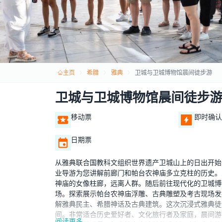
主页
希腊
雅典
卫城与卫城博物馆晨间徒步游
卫城与卫城博物馆晨间徒步
移动票
即时确认
日期票
从雅典联合国教科文组织世界遗产卫城山上的日出开始
业导游为您讲解前廊门和帕台农神庙多立克柱的历史。
神庙的女像柱廊，远离人群。随后前往现代化的卫城博
场。探索展示帕台农神庙浮雕、古典雕塑及考古现场发
解雅典民主、希腊神话及古典建筑。这次沉浸式雅典徒
间。非常适合历史爱好者、文化旅行者及家庭，晨间游
阅读更多