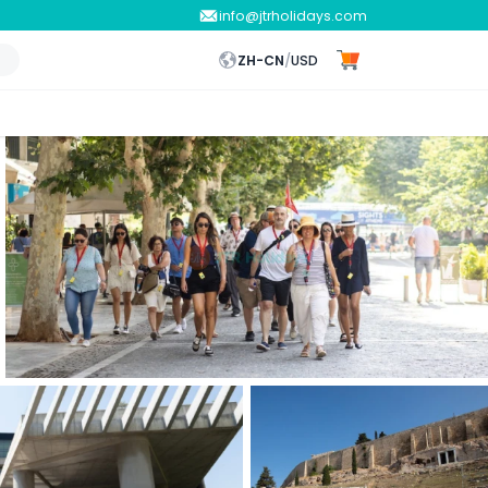
info@jtrholidays.com
ZH-CN
/
USD