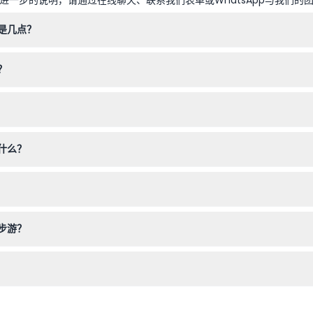
是几点？
9:00之间参观雅典卫城，以便在游客较少时享受景点（时间可能会有所变
？
座位。年长儿童和成人将享受完整的导览体验。
买雅典卫城门票，以确保与团体一起入场。博物馆门票包含在游览费用中
什么？
尤其是在温暖的月份，因为游览涉及户外行走并暴露在阳光下。
您的计划确定后再预订。
步游？
期和时间，然后按照结账流程完成预订，确保您的名额。
雕塑和其他 archaic 时代的文物，让您更深入了解古代雅典。