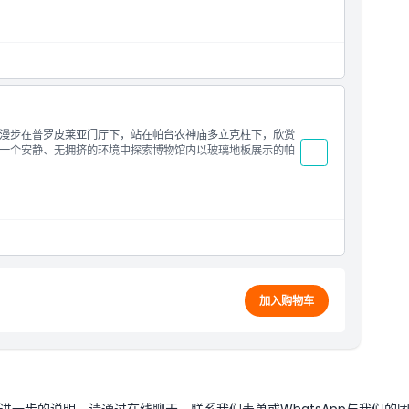
）
漫步在普罗皮莱亚门厅下，站在帕台农神庙多立克柱下，欣赏
一个安静、无拥挤的环境中探索博物馆内以玻璃地板展示的帕
加入购物车
一步的说明，请通过在线聊天、联系我们表单或WhatsApp与我们的