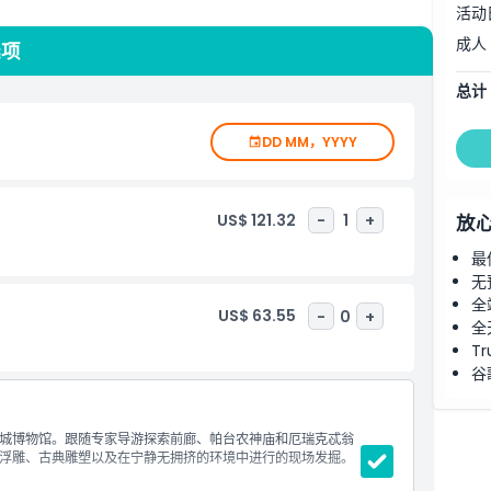
。
活动
成人
选项
总计
DD MM，YYYY
US$ 121.32
-
1
+
放
最
无
全
US$ 63.55
-
0
+
全
Tr
谷
城博物馆。跟随专家导游探索前廊、帕台农神庙和厄瑞克忒翁
浮雕、古典雕塑以及在宁静无拥挤的环境中进行的现场发掘。