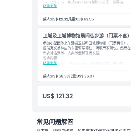
上午8:15 - 到达KeyTours希腊办公室，见导游。
阅读更多
行程开始 - 进入卫城山南坡。
参观酒神庙和剧场。
成人:
US$ 121.32
儿童:
US$ 63.55
沿坡道向卫城纪念碑攀登。
观看前廊门和雅典娜胜利神庙。
卫城及卫城博物馆晨间徒步游（门票不含
欣赏山顶上的帕台农神庙多立克柱。
参加小型团体上午游览卫城和卫城博物馆（门票另售）。
在卫城山顶拍摄全景照片。
厄瑞克忒翁神庙的卡里亚蒂德柱，听取专家解说，然后在
下山探索卫城博物馆展厅。
台农神庙浮雕、古典雕塑和现场发掘。
包含内容
观察古代文物和古典时代雕像。
阅读更多
上午8:15 – 抵达KeyTours希腊办公室，见导游。
上午11:45 - 行程在博物馆结束。
开始行程 – 进入卫城南坡。
注意：
行程可能因天气或交通状况发生变化。
成人:
US$ 58.93
儿童:
US$ 36.97
参观酒神狄俄尼索斯圣地和剧场。
沿坡道上升至卫城遗址。
参观普罗皮莱亚门厅和雅典娜胜利神庙。
US$ 121.32
欣赏山顶帕台农神庙的多立克柱。
在卫城山顶拍摄全景照片。
下山探索卫城博物馆的展厅。
常见问题解答
观察古代文物和古典时代雕像。
上午11:45 – 行程于博物馆结束。
以下是一些常见问题。如果您有任何其他疑问或需要进