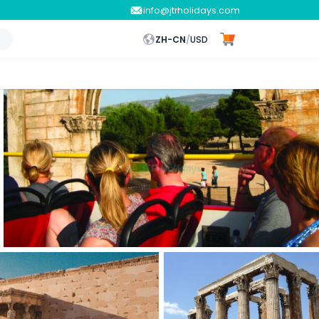
info@jtrholidays.com
ZH-CN
/
USD