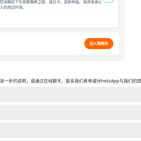
您闲暇时下车探索雅典卫城、普拉卡、宙斯神庙、海滨海滩以
人的周边环境。
加入购物车
一步的说明，请通过在线聊天、联系我们表单或WhatsApp与我们的
巴士站出示您的电子票，即可登上所选线路的任一巴士。您的车票自首次
季至下午5:00，比雷埃夫斯线路运营时间为下午12:15至下午6:15，海滩-