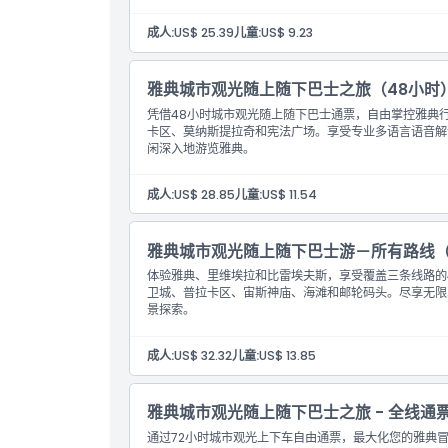
成人:
US$ 25.39
儿童:
US$ 9.23
雅典城市观光随上随下巴士之旅（48小时
凭借48小时城市观光随上随下巴士通票，自由掌控雅典
卡区、莫纳斯提拉奇和宪法广场。享受专业多语言语音解
闲深入地游览雅典。
成人:
US$ 28.85
儿童:
US$ 11.54
雅典城市观光随上随下巴士游－所有路线（
体验雅典、里维埃拉和比雷埃夫斯，享受覆盖三条线路的
卫城、普拉卡区、宙斯神庙、海滩和邮轮码头。尽享无限次
景探索。
成人:
US$ 32.32
儿童:
US$ 13.85
雅典城市观光随上随下巴士之旅 - 全线通
通过72小时城市观光上下车自由通票，最大化您的雅典