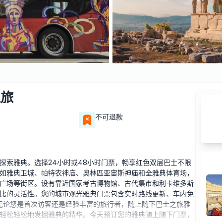
之旅
不可退款
探索雅典。选择24小时或48小时门票，畅享红色双层巴士不限
如雅典卫城、帕特农神庙、奥林匹亚宙斯神庙和全雅典体育场，
广场等街区。设有靠近国家考古博物馆、古代集市和利卡维多斯
比的灵活性。您的城市观光雅典门票包含实时路线更新、车内免
。无论您是首次访客还是经验丰富的旅行者，随上随下巴士之旅雅
轻松轻松地发掘雅典的精华。今天预订您的雅典随上随下门票，