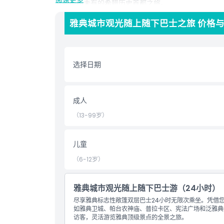
开启前所未有的希腊历史首都之旅。
雅典城市观光随上随下巴士之旅 价格
亮点
选择日期
包含项
儿童成人政策
成人
（13-99岁）
需要了解的事项
儿童
位置
（6-12岁）
取消政策
雅典城市观光随上随下巴士游（24小时）
尽享雅典标志性敞篷双层巴士24小时无限次乘坐。凭借您的Ci
如雅典卫城、帕台农神庙、普拉卡区、宪法广场和泛雅典体
访客，灵活游览雅典顶级景点的全景之旅。