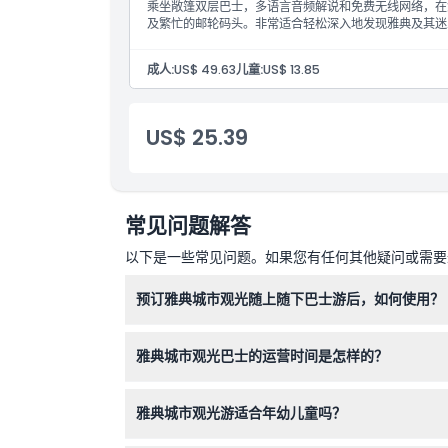
乘坐敞篷双层巴士，多语言音频解说和免费无线网络，在
及繁忙的邮轮码头。非常适合轻松深入地发现雅典及其迷
成人:
US$ 49.63
儿童:
US$ 13.85
US$ 25.39
常见问题解答
以下是一些常见问题。如果您有任何其他疑问或需要进
预订雅典城市观光随上随下巴士游后，如何使用？
一旦您在本网站在线预订了车票，只需在任何官方
雅典城市观光巴士的运营时间是怎样的？
雅典线路夏季运营时间为上午8:30至下午7:00，冬
雅典城市观光游适合年幼儿童吗？
车（以实际预订时确认为准）。