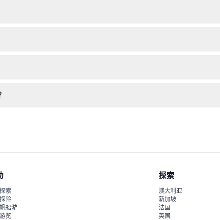
因此您可能需要自备儿童安全座椅，或在乘车时抱着孩子以保障安全。
便步行于各站点之间的舒适鞋子以及水瓶以保持水分。
订时仔细选择出行日期。
典主要地标的有趣事实和历史。
？
典、比雷埃夫斯和海滩-里维埃拉，让您可自由探索诸如雅典卫城、宪法广
动
探索
探索
澳大利亚
探险
新加坡
帆船游
法国
游览
英国