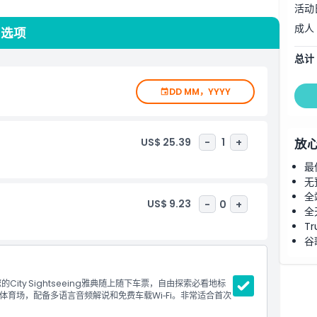
活动
成人
与选项
总计
DD MM，YYYY
US$ 25.39
-
1
+
放
最
无
全
US$ 9.23
-
0
+
全
Tr
谷
ty Sightseeing雅典随上随下车票，自由探索必看地标
育场，配备多语言音频解说和免费车载Wi‑Fi。非常适合首次