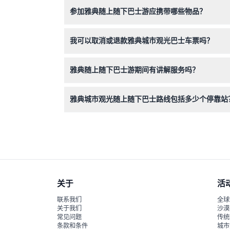
适合！6岁以下儿童免费乘车，但没有指定座位，
参加雅典随上随下巴士游应携带哪些物品？
请携带打印版或电子版车票、防晒霜、遮阳帽、方
我可以取消或退款雅典城市观光巴士车票吗？
车票一经购买不可退票且不可取消，请您在在线预
雅典随上随下巴士游期间有讲解服务吗？
有的，巴士提供多语言音频讲解，介绍您途径的雅
雅典城市观光随上随下巴士路线包括多少个停靠站
该游览覆盖三个线路共超过40个停靠站点——雅
关于
活
联系我们
全球
关于我们
沙漠
常见问题
传统
条款和条件
城市