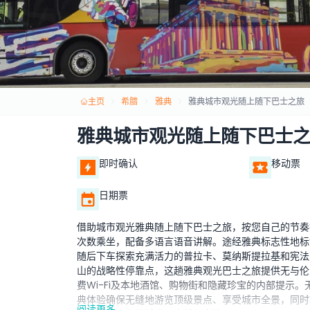
主页
希腊
雅典
雅典城市观光随上随下巴士之旅
雅典城市观光随上随下巴士
即时确认
移动票
日期票
借助城市观光雅典随上随下巴士之旅，按您自己的节奏
次数乘坐，配备多语言语音讲解。途经雅典标志性地标
随后下车探索充满活力的普拉卡、莫纳斯提拉基和宪法
山的战略性停靠点，这趟雅典观光巴士之旅提供无与伦
费Wi-Fi及本地酒馆、购物街和隐藏珍宝的内部提示
典体验确保无缝地游览顶级景点、享受城市全景，同时
阅读更多