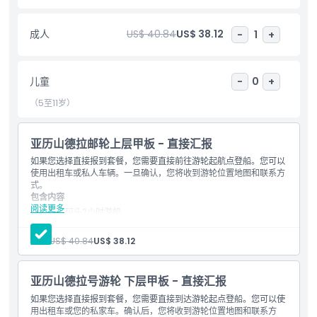
成人
US$ 40.84
US$ 38.12
-
1
+
亮点
包含项
儿童
-
0
+
（5至11岁）
儿童成人政策
亚历山德拉邮轮上层甲板 - 直接汇报
接车时间 送车时间
如果您选择直接报到套餐，您需要直接前往游轮起航点登船。您可以
使用出租车或私人车辆。一旦确认，您将收到游轮位置地图和联系方
式。
包含内容
需要了解的事项
阅读更多
迪拜码头2小时游船
现场娱乐表演：塔努拉舞者和女声歌手
全套餐自助晚餐
起点 终点
成人:
US$ 40.84
US$ 38.12
水、软饮、果汁、茶和咖啡
背景音乐
双层游轮下层和上层甲板
亚历山德拉号游轮 下层甲板 - 直接汇报
取消政策
登船时间20:30，游轮开始时间21:00
如果您选择直接报到套餐，您需要直接到达游轮起点登船。您可以使
用出租车或您的私家车。确认后，您将收到游轮位置地图和联系方