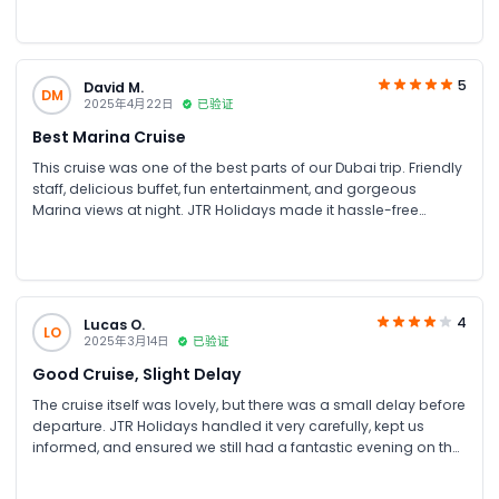
and classier. But overall, it was a great experience and highly
recommended!
5
David M.
DM
2025年4月22日
已验证
Best Marina Cruise
This cruise was one of the best parts of our Dubai trip. Friendly
staff, delicious buffet, fun entertainment, and gorgeous
Marina views at night. JTR Holidays made it hassle-free
booking process and gave us a great deal too.
4
Lucas O.
LO
2025年3月14日
已验证
Good Cruise, Slight Delay
The cruise itself was lovely, but there was a small delay before
departure. JTR Holidays handled it very carefully, kept us
informed, and ensured we still had a fantastic evening on the
water