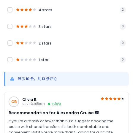
4 stars
2
3 stars
0
2 stars
0
1 star
0
显示 10 条，共 13 条评论
5
Olivia B.
OB
2025年9月10日
已验证
Recommendation for Alexandra Cruise 🙈
If you’re a family of fewer than 5, I’d suggest booking the
cruise with shared transfers; it’s both comfortable and
convenient. But if you’re more than 5, going for a private