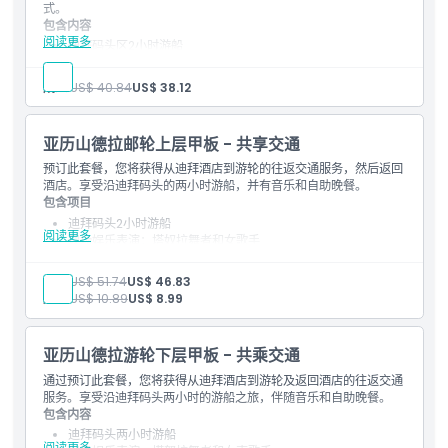
式。
包含内容
阅读更多
迪拜码头区2小时游船
现场娱乐表演：塔努拉舞者和女歌手
全套自助晚餐
成人:
US$ 40.84
US$ 38.12
矿泉水、软饮料、果汁、茶和咖啡
背景音乐
双层游船下层和上层甲板
亚历山德拉邮轮上层甲板 - 共享交通
登船时间20:30，游船开始时间21:00
预订此套餐，您将获得从迪拜酒店到游轮的往返交通服务，然后返回
酒店。享受沿迪拜码头的两小时游船，并有音乐和自助晚餐。
包含项目
迪拜码头2小时游船
阅读更多
现场娱乐表演：塔奴拉舞者和女歌手
全套自助晚餐
水、软饮料、果汁、茶和咖啡
成人:
US$ 51.74
US$ 46.83
背景音乐
儿童:
US$ 10.89
US$ 8.99
双层游船，下层和上层甲板
登船时间20:30，游船开始时间21:00
亚历山德拉游轮下层甲板 - 共乘交通
通过预订此套餐，您将获得从迪拜酒店到游轮及返回酒店的往返交通
服务。享受沿迪拜码头两小时的游船之旅，伴随音乐和自助晚餐。
包含内容
迪拜码头两小时游船
阅读更多