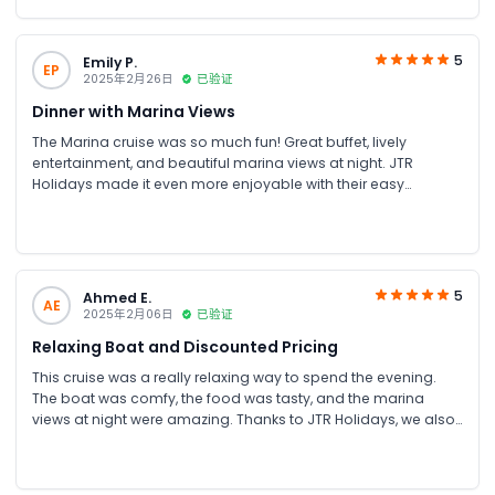
5
Emily P.
EP
2025年2月26日
已验证
Dinner with Marina Views
The Marina cruise was so much fun! Great buffet, lively
entertainment, and beautiful marina views at night. JTR
Holidays made it even more enjoyable with their easy
booking and discount offer.
5
Ahmed E.
AE
2025年2月06日
已验证
Relaxing Boat and Discounted Pricing
This cruise was a really relaxing way to spend the evening.
The boat was comfy, the food was tasty, and the marina
views at night were amazing. Thanks to JTR Holidays, we also
got a special offer which made it even better Loved every
minute.