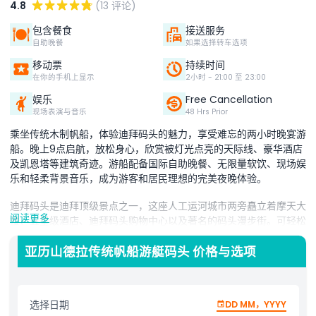
4.8
(13 评论)
包含餐食
接送服务
自助晚餐
如果选择转车选项
移动票
持续时间
在你的手机上显示
2小时 - 21:00 至 23:00
娱乐
Free Cancellation
现场表演与音乐
48 Hrs Prior
乘坐传统木制帆船，体验迪拜码头的魅力，享受难忘的两小时晚宴游
船。晚上9点启航，放松身心，欣赏被灯光点亮的天际线、豪华酒店
及凯恩塔等建筑奇迹。游船配备国际自助晚餐、无限量软饮、现场娱
乐和轻柔背景音乐，成为游客和居民理想的完美夜晚体验。
迪拜码头是迪拜顶级景点之一，这座人工运河城市两旁矗立着摩天大
阅读更多
楼、五星级酒店、迪拜码头购物中心以及著名的码头漫步街。可轻松
搭乘迪拜地铁和电车抵达，这里拥有丰富的餐饮、购物和娱乐选择。
无论您渴望阿拉伯美食、亚洲风味还是国际快餐，码头漫步街一应俱
亚历山德拉传统帆船游艇码头 价格与选项
全。此迪拜码头晚宴游船让您尽享城市夜生活的精华，将奢华、休闲
和文化融为一体。不仅是一顿餐食，更是一家漂浮餐厅，拥有壮观的
景致。适合情侣、家庭或朋友，这次游船是迪拜必体验项目。不论您
选择日期
DD MM，YYYY
来过多少次，迪拜码头的魅力永不褪色。