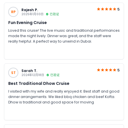
5
Rajesh P.
RP
2025年1月03日
已验证
Fun Evening Cruise
Loved this cruise! The live music and traditional performances
made the night lively. Dinner was great, and the staff were
really helpful. A perfect way to unwind in Dubai.
5
Sarah T.
ST
2024年12月18日
已验证
Best Traditional Dhow Cruise
I visited with my wife and really enjoyed it. Best staff and good
dinner arrangements. We liked bbq chicken and beef Kofta.
Dhow is traditional and good space for moving