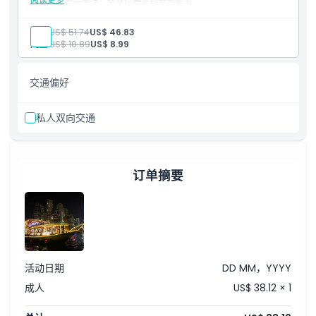
现场娱乐表演：塔努拉舞者和女声歌手
全套自助晚餐
矿泉水、软饮料、果汁、茶和咖啡
成人:
US$ 51.74
US$ 46.83
背景音乐
儿童:
US$ 10.89
US$ 8.99
双层游船下层和上层甲板
登船时间2030小时，游船时间2100小时开始
交通偏好
私人双向交通
订单摘要
活动日期
DD MM，YYYY
成人
US$ 38.12 × 1