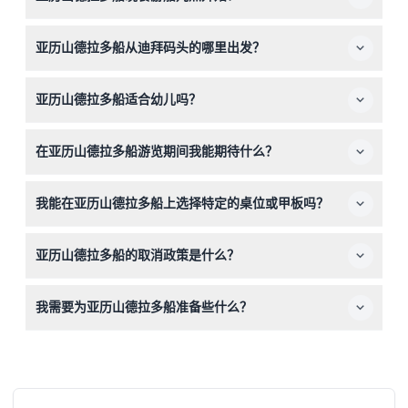
晚餐游船每天晚上9:00出发，持续到10:45（时间可能会有
亚历山德拉多船从迪拜码头的哪里出发？
变动，请在预订时确认）。
游船从迪拜码头游艇俱乐部，西湾，D14泊位出发。
亚历山德拉多船适合幼儿吗？
是的，4岁及以下儿童免费入场，年长儿童需要购买门票。
在亚历山德拉多船游览期间我能期待什么？
享受为期2小时的传统木制多船游，配备国际自助晚餐、无
我能在亚历山德拉多船上选择特定的桌位或甲板吗？
限量软饮、现场表演（包括坦努拉舞者和女歌手），以及迪
拜码头天际线的壮丽景色。
不接受桌位预订，座位先到先得。提前到达更有可能获得上
亚历山德拉多船的取消政策是什么？
层甲板的桌位。
您可在48小时前取消并退款（转账费用适用）。48小时内
我需要为亚历山德拉多船准备些什么？
取消或未出现将全额收费。
请提前15-20分钟到达登船，携带预订确认函，并着舒适的
服装，享受船上的夜晚时光。