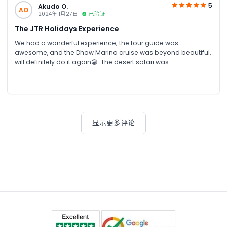
5
Akudo O.
AO
2024年11月27日
已验证
The JTR Holidays Experience
We had a wonderful experience; the tour guide was
awesome, and the Dhow Marina cruise was beyond beautiful,
will definitely do it again😁. The desert safari was
mindblowing. Thank you so much for your excellent services,
the pickups were always timely and the drivers so nice. Our
stay was fun because of JTR Holidays. We will definitely
recommend your services to others
显示更多评论