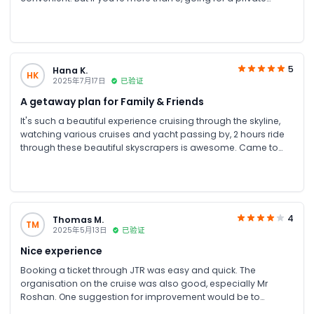
transfer will be more affordable and an even better choice.
5
Hana K.
HK
2025年7月17日
已验证
A getaway plan for Family & Friends
It's such a beautiful experience cruising through the skyline,
watching various cruises and yacht passing by, 2 hours ride
through these beautiful skyscrapers is awesome. Came to
the creek and climbed aboard a beautifully decorated
traditional dhow. we will be served delicious traditional
Arabic, Indian and international dishes This boat trip is ideal
for getting together for friends and families. We sat at
the top deck and had a great view of Dubai by night. The
4
Thomas M.
TM
peaceful environment is ideal for a getaway plan with your
2025年5月13日
已验证
relatives as well as the perfect place to take beautiful photos
Nice experience
Booking a ticket through JTR was easy and quick. The
organisation on the cruise was also good, especially Mr
Roshan. One suggestion for improvement would be to
replace the neon lights on the outside with something subtle