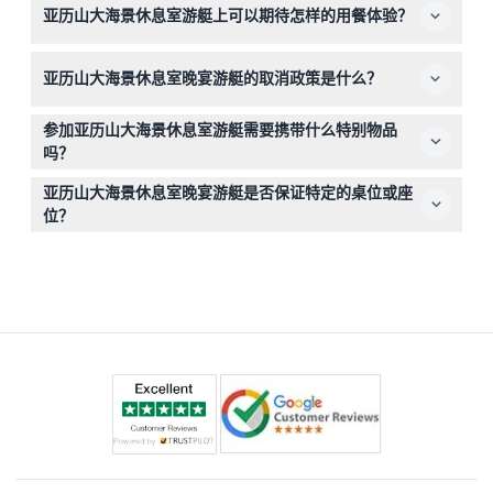
亚历山大海景休息室游艇上可以期待怎样的用餐体验？
座位。
享用多样的国际自助餐，现场烧烤，以及桌边提供的开胃菜
亚历山大海景休息室晚宴游艇的取消政策是什么？
和小点，配有包括女性歌手和DJ在内的现场娱乐表演。
您可在出发前24小时内取消，将获得除转账手续费外的全
参加亚历山大海景休息室游艇需要携带什么特别物品
额退款；出发前24小时内取消或未到均不退款。
吗？
无需携带特别物品；建议穿着休闲得体，并携带轻便外套以
亚历山大海景休息室晚宴游艇是否保证特定的桌位或座
适应露天甲板的舒适夜晚。
位？
桌位按照先到先得原则分配，不接受特定桌位预订。