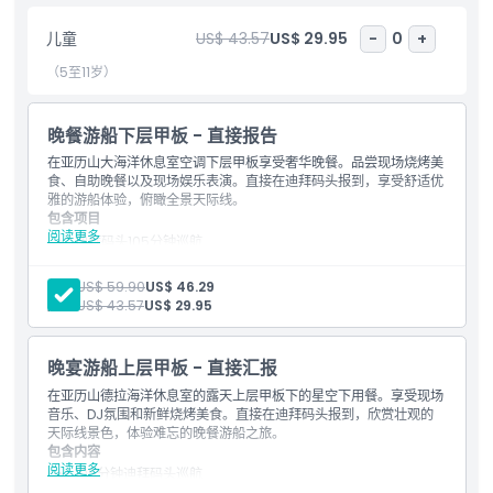
包含项
儿童
US$ 43.57
US$ 29.95
-
0
+
（5至11岁）
接车时间 送车时间
晚餐游船下层甲板 - 直接报告
需要了解的事项
在亚历山大海洋休息室空调下层甲板享受奢华晚餐。品尝现场烧烤美
食、自助晚餐以及现场娱乐表演。直接在迪拜码头报到，享受舒适优
雅的游船体验，俯瞰全景天际线。
包含项目
位置
阅读更多
迪拜码头105分钟巡航
空调下层甲板，提供室内舒适环境
女性DJ／歌手现场表演
取消政策
成人:
US$ 59.90
US$ 46.29
全套自助晚餐
儿童:
US$ 43.57
US$ 29.95
水、软饮料、果汁、茶和咖啡
桌上供应开胃菜和小吃
晚宴游船上层甲板 - 直接汇报
在亚历山德拉海洋休息室的露天上层甲板下的星空下用餐。享受现场
音乐、DJ氛围和新鲜烧烤美食。直接在迪拜码头报到，欣赏壮观的
天际线景色，体验难忘的晚餐游船之旅。
包含内容
阅读更多
105分钟迪拜码头巡航
露天上层甲板，享有全景天际线视野