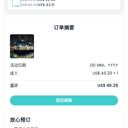
全套餐自助晚餐
儿童:
US$ 65.35
US$ 42.21
提供矿泉水、软饮、果汁、茶和咖啡
桌上供应开胃菜和小点心
从迪拜酒店出发的双程共享交通
订单摘要
活动日期
DD MM，YYYY
成人
US$ 46.29 × 1
总计
US$ 46.29
前往结账
放心预订