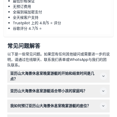
最低价格保证
无预订费用
全端到端加密支付
全天候客户支持
Trustpilot 上的 4.8/5 ⭐ 评分
谷歌评分 4.7/5 ⭐
常见问题解答
以下是一些常见问题。如果您有任何其他疑问或需要进一步的说
明，请通过在线聊天、联系我们表单或WhatsApp与我们的团
队联系。
亚历山大海景休息室晚宴游艇的开始和结束时间是几
点？
登船时间为晚上8:15，游艇于晚上9:00启航，并于晚上
亚历山大海景休息室游艇适合带小孩的家庭吗？
10:45返回，整个行程约2.5小时（具体时间可能会有变动
——请在预订时确认）。
适合，4岁及以下儿童可免费入场，是迪拜码头家庭友好型
我如何预订亚历山大海景休息室晚宴游艇的座位？
晚宴的绝佳选择。
您可以直接在本网站上在线预订，预订过程中实时更新可用