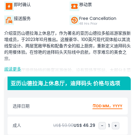
即时确认
移动票
接送服务
Free Cancellation
48 Hrs Prior
介绍亚历山德拉海上休息厅，作为著名的亚历山德拉多船巡游家族新
增成员，于2023年10月推出。这艘豪华、100英尺现代双体船以其流
线型设计、两层宽敞甲板和配备齐全的船上厨房，重新定义迪拜码头
的用餐体验。在惊艳的迪拜码头天际线中启航，尽享难忘的美食之
旅。
阅读更多
海上休息厅提供独特的晚宴巡游体验，设有现场烹饪站，大部分主菜
在航行中现场制作。宾客可尽情享用由专业厨师现场烧烤的新鲜菜
肴，提升口味和氛围。氛围增添了现场娱乐，包括才华横溢的女歌手
亚历山德拉海上休息厅，迪拜码头 价格与选项
和活力十足的DJ表演，为与朋友、家人或浪漫晚餐约会营造完美氛
围。无论是庆祝特别场合还是探索迪拜最佳用餐巡游，亚历山德拉海
上休息厅都在迪拜闪耀的水域上融合了美食、全景视野和世界级娱
选择日期
DD MM，YYYY
乐。
成人
US$ 59.90
US$ 46.29
-
1
+
亮点