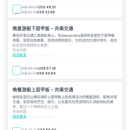
女DJ/歌手现场表演
成人:
US$ 68.07
US$ 49.01
全套自助晚餐
儿童:
US$ 51.74
US$ 32.68
饮用水、软饮、果汁、茶和咖啡
开胃菜和餐前小吃餐桌供应
晚宴游船下层甲板 - 共乘交通
乘坐共享交通工具放松身心，在Alexandra海滨休息室的下层甲板
用餐。享受自助晚餐、现场烧烤和娱乐，在舒适的空调环境中，游览
标志性的迪拜码头美景。
包含内容
阅读更多
在迪拜码头巡游105分钟
包含共享接送服务
舒适空调下层甲板室内座位
成人:
US$ 65.35
US$ 57.18
儿童:
US$ 51.74
US$ 40.84
女性DJ/歌手现场演出
全套餐自助晚餐
提供水、软饮料、果汁、茶和咖啡
晚餐游船上层甲板 - 共乘交通
送上开胃菜和小点
从迪拜酒店出发的双向共享交通服务。
体验在亚历山德拉海轩上层甲板上的充满活力的晚宴游轮，配有共享
交通。享受现场烹饪、娱乐，以及露天欣赏迪拜码头顶级地标的美
景，度过一个神奇的水上之夜。
包含内容
阅读更多
105分钟迪拜码头游船
露天上层甲板座位，享受最佳天际线景观
女DJ/歌手现场表演
成人:
US$ 78.97
US$ 59.90