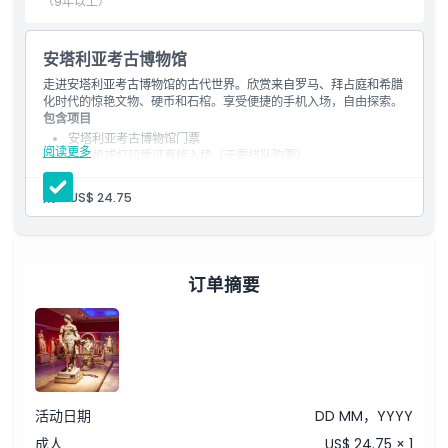
（9年以上）
包含项
安塔利亚考古博物馆
走进安塔利亚考古博物馆的古代世界。欣赏来自罗马、拜占庭和希腊
儿童成人政策
化时代的惊艳文物、硬币和石棺。享受便捷的手机入场，自由探索。
包含项目
安塔利亚考古博物馆门票
阅读更多
排除项
凭手机或打印凭证直接入场（无需排队购票）
可进入室内外展览区
参观来自佩尔盖、阿斯潘多斯、西得和桑托斯、帕塔拉的展品
成人:
US$ 24.75
0-8岁儿童免费入场
营业时间
预订截止时间
订单摘要
位置
如何兑换
活动日期
DD MM，YYYY
取消政策
成人
US$ 24.75 × 1