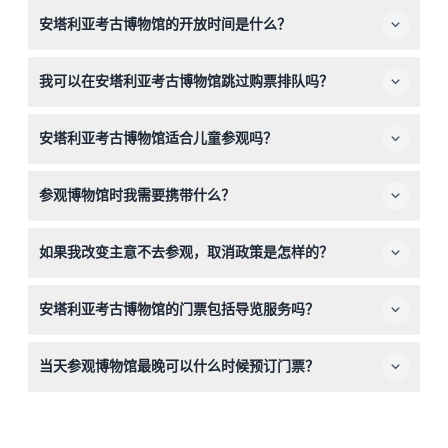
安塔利亚考古博物馆的开放时间是什么？
博物馆在4月1日至10月31日期间每天上午8:30至晚上7:00开
我可以在安塔利亚考古博物馆跳过购票排队吗？
放，在11月1日至次年3月31日期间上午8:30至下午5:30开放
（开放时间可能会有变动——请在预订时确认）。
可以，当您在本网站在线预订入场券时，凭手机或打印的凭
安塔利亚考古博物馆适合儿童参观吗？
证可直接入场，免去排队购票的烦恼。
0-8岁的儿童可免费入场，9岁及以上儿童需支付成人票
参观博物馆时我需要携带什么？
价，是家庭参观的绝佳选择。
入场只需携带手机或打印的票券，建议穿舒适的鞋子并带上
如果我改变主意不去参观，取消政策是怎样的？
相机，以充分欣赏展品。
如果您在预定参观日期前至少48小时取消预订，可获得全
安塔利亚考古博物馆的门票包括导览服务吗？
额退款。
不包括，门票不含导游或语音导览，如需此类服务需另行安
当天参观博物馆最晚可以什么时候预订门票？
排。
当天购票的截止时间是下午5:00，您可以直接在本网站查
询可用性并预订门票。