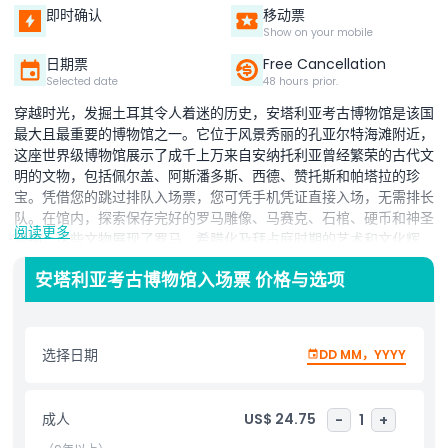
即时确认
移动票
Show on your mobile
日期票
Free Cancellation
Selected date
48 hours prior.
穿越时光，发掘土耳其令人着迷的历史，安塔利亚考古博物馆是该国
最大且最重要的博物馆之一。它位于风景秀丽的孔亚尔特海滩附近，
这座世界级博物馆展示了成千上万来自安纳托利亚曾经繁荣的古代文
明的文物，包括佩尔盖、阿斯潘多斯、西德、赞托斯和帕塔拉的珍
宝。凭借您的跳过排队入场票，您可凭手机凭证直接入场，无需排长
队。在馆内，探索保存完好的罗马雕像、马赛克、石棺、硬币和神圣
阅读更多
遗物，这些文物展现了罗马、希腊化及拜占庭时期的艺术和文化辉
煌。非常适合历史爱好者、文化迷和家庭访客，这次自助游体验让您
安塔利亚考古博物馆入场票 价格与选项
能按自己的节奏参观室内外展厅。欣赏古代神祇和皇帝的精美雕塑，
漫步于不同年代主题展厅，沉浸于土耳其深厚的考古遗产。享受即时
确认、灵活入场和9岁以下儿童免费入场的无缝体验。无论您是独自
旅行者、情侣还是家庭，安塔利亚考古博物馆都将为您呈现一段难忘
选择日期
DD MM，YYYY
的安纳托利亚永恒遗产之旅。
成人
US$ 24.75
-
1
+
亮点