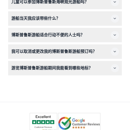
儿童可以参加博斯普鲁斯海峡观光游船吗？
船，选择您偏好的日期、时间和乘客人数即可完成预订。
可以，0-3岁的儿童可免费乘坐，而4岁及以上的儿童需购
游船当天我应该带些什么？
买与成人同价的票。
请确保提前10分钟到达，并携带您的预订确认信息以及一部
博斯普鲁斯游船适合行动不便的人士吗？
手机或设备，用于下载支持多语言的数字音频导览。
此活动不适合使用轮椅或婴儿车，行动不便的人士可能不适
我可以取消或更改我的博斯普鲁斯游船预订吗？
合参与。
博斯普鲁斯观光游船门票不予退还且不可取消，请在预订前
游览博斯普鲁斯游船期间我能看到哪些地标？
务必确认您的计划。
游船将经过标志性景点，如多尔玛巴赫切宫、奥尔塔柯伊清
真寺、鲁梅利城堡和少女塔，能欣赏到伊斯坦布尔天际线的
壮丽全景。