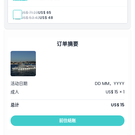
导游服务
小吃和手指食物
成人:
US$ 71.23
US$ 65
咖啡和茶。
儿童:
US$ 53.42
US$ 48
需知事项
导游语言：英语
参观点：多尔玛巴赫切清真寺、多尔玛巴赫切宫、奇拉甘宫、奥
尔塔科伊博斯普鲁斯大桥、阿尔纳武特科伊、贝贝克社区、鲁梅
利希萨里、法提赫苏丹穆罕默德大桥、安纳托利亚堡垒、小库苏
订单摘要
宫、贝勒贝伊宫、于斯屈达尔、伊斯坦布尔少女塔、金角湾、加
拉塔大桥、加拉塔港伊斯坦布尔
活动日期
DD MM，YYYY
成人
US$ 15 × 1
总计
US$ 15
前往结账