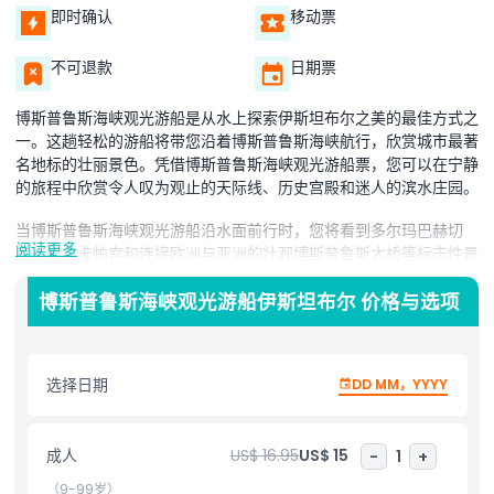
即时确认
移动票
不可退款
日期票
博斯普鲁斯海峡观光游船是从水上探索伊斯坦布尔之美的最佳方式之
一。这趟轻松的游船将带您沿着博斯普鲁斯海峡航行，欣赏城市最著
名地标的壮丽景色。凭借博斯普鲁斯海峡观光游船票，您可以在宁静
的旅程中欣赏令人叹为观止的天际线、历史宫殿和迷人的滨水庄园。
当博斯普鲁斯海峡观光游船沿水面前行时，您将看到多尔玛巴赫切
阅读更多
宫、托普卡帕宫和连接欧洲与亚洲的壮观博斯普鲁斯大桥等标志性景
点。微风徐徐，波光粼粼，使这次体验更加愉快。无论您是在白天还
是日落时分访问，博斯普鲁斯海峡观光游船都能提供伊斯坦布尔美景
博斯普鲁斯海峡观光游船伊斯坦布尔 价格与选项
的完美画面。
这次游船非常适合家庭、情侣和单独旅行者，他们希望从独特的视角
选择日期
DD MM，YYYY
观赏伊斯坦布尔。配备舒适座椅和露天甲板，您可以放松身心，尽情
欣赏全景。博斯普鲁斯海峡观光游船带给您穿越宏伟宫殿、古老堡垒
和热闹滨水社区的难忘体验。
成人
US$ 16.95
US$ 15
-
1
+
乘坐博斯普鲁斯海峡观光游船是任何想要发现伊斯坦布尔魔力的人士
（9-99岁）