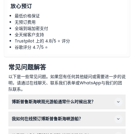
放心预订
最低价格保证
无预订费用
全端到端加密支付
全天候客户支持
Trustpilot 上的 4.8/5 ⭐ 评分
谷歌评分 4.7/5 ⭐
常见问题解答
以下是一些常见问题。如果您有任何其他疑问或需要进一步的说
明，请通过在线聊天、联系我们表单或WhatsApp与我们的团
队联系。
博斯普鲁斯海峡观光游船通常什么时候出发？
游船通常每天运营，出发时间从上午10:00左右开始，一直
我如何在线预订博斯普鲁斯海峡游船？
到晚上11:30左右。夜间和日落游船通常在晚上7:00至8:00
之间出发。（可能会有变动——预订时请确认）
您可以直接在本网站上在线预订您的博斯普鲁斯海峡观光游