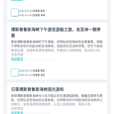
小费和酬金
如何兑换
2小时30分钟早晨游船
包含内容
导游服务
数字音频导览（手机下载）
成人:
US$ 53.42
US$ 50
小吃和点心
提供中文／英文／西班牙文／法文／德文音频导览
儿童:
US$ 47.49
US$ 44
取消政策
咖啡和茶
2小时，导览游，Dolmabahce宫殿，Ortaköy，伊斯坦布
注意事项
尔，博斯普鲁斯大桥，Rumeli堡垒，Fatih苏丹穆罕默德桥，
Emirgan公园，Anatolian堡垒，Küçüksu Kasrı，
导游语言：英语
博斯普鲁斯海峡下午游览游船之旅，含亚洲一侧停
Beylerbeyi宫
景点包括：多尔玛巴赫切清真寺、多尔玛巴赫切宫、齐拉甘宫、
靠
奥尔塔科伊博斯普鲁斯大桥、阿尔纳武特科伊、贝贝克社区、鲁
接送时间
梅利要塞、法提赫苏丹穆罕默德大桥、安纳托利亚堡、库丘克苏
乘坐博斯普鲁斯海峡的下午游船，欣赏标志性地标的全景美景，穿梭
您可以选择以下出发时间：12:45，14:45，16:45。
宫、贝伊勒贝伊宫、于斯屈达尔、伊斯坦布尔少女塔、金角湾、
于伊斯坦布尔的欧洲和亚洲两岸。游船将在亚洲岸停靠，您可下船探
您可以选择以下返程时间：15:45，17:45。可用选项可能根据您
加拉塔大桥、加拉塔港伊斯坦布尔
索该区域。全程有英语导游陪同，并提供土耳其咖啡、茶点和小吃。
在预订时选择的出发时间和行程时长有所不同。
包含内容
阅读更多
2小时30分钟下午游船体验
导游服务
小吃和手指食品
成人:
US$ 53.42
US$ 50
咖啡和茶
儿童:
US$ 47.49
US$ 42
须知事项
导游语言：英语
重点景点：多尔玛巴赫切清真寺、多尔玛巴赫切宫、奇拉罕宫、
日落博斯普鲁斯海峡观光游轮
奥尔塔科伊博斯普鲁斯大桥、阿尔纳沃特科伊、贝贝克社区、鲁
体验博斯普鲁斯海峡令人叹为观止的日落游船航程，随着白昼转为黑
梅利城堡、法提赫苏丹穆罕默德大桥、安纳托利亚堡垒、库丘克
夜，欣赏标志性地标的全景美景。在伊斯坦布尔的欧洲和亚洲两岸之
苏宫、贝伊勒贝伊宫、于斯库达尔、伊斯坦布尔少女塔、金角
间航行，享受英语导游的陪伴，以及土耳其咖啡、茶和小吃。
湾、加拉塔大桥、Galataport伊斯坦布尔
包含项目
阅读更多
2小时30分钟的日落游船