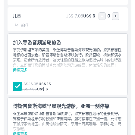
的必备旅程。无论您是首次访客还是回访旅客，这次游船都为您提供
了体验城市魅力的新方式。立即预订您的博斯普鲁斯海峡观光游船
票，享受伊斯坦布尔水上难忘冒险之旅！
儿童
US$ 7.05
US$ 6
-
0
+
（4-8岁）
亮点
加入导游音频游轮旅游
享受伊斯坦布尔的美丽，乘坐博斯普鲁斯海峡观光游船，欣赏标志性
包含项
地标的壮丽景色。沿着博斯普鲁斯海峡航行，欣赏宫殿、桥梁和滨水
豪宅。适合所有旅行者，这次轻松的游船之旅为您提供城市的独特视
角。立即预订您的博斯普鲁斯海峡观光游船票，体验难忘的旅程！
儿童成人政策
阅读更多
地点
出发地点：
Avrupa Yakası, Ömer Avni, 34427 Beyoğlu／伊斯坦布尔,
成人:
US$ 16.95
US$ 15
需要了解的事项
土耳其
儿童:
US$ 7.05
US$ 6
查看路线
Google地图
返程地点：
2XPV+6PG Beyoğlu, 伊斯坦布尔, 土耳其
位置
博斯普鲁斯海峡早晨观光游船，亚洲一侧停靠
查看路线
Google地图
不含内容
乘坐早晨游船沿博斯普鲁斯海峡航行，欣赏标志性地标的全景视野，
穿梭于伊斯坦布尔的欧洲和亚洲两岸。船将停靠在亚洲一侧，允许您
导游
如何到达那里
下船探索该地区。由英语导游陪同，享用土耳其咖啡、茶和小吃，尽
餐饮
享旅程。
其他个人费用
阅读更多
包含内容